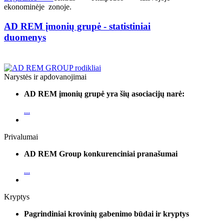
ekonominėje zonoje.
AD REM įmonių grupė - statistiniai
duomenys
Narystės ir apdovanojimai
AD REM įmonių grupė yra šių asociacijų narė:
...
Privalumai
AD REM Group konkurenciniai pranašumai
...
Kryptys
Pagrindiniai krovinių gabenimo būdai ir kryptys