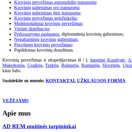
Krovinių pervežimas automobilių transportu
;
Krovinių gabenimas oro transportu
;
Krovinių gabenimas jūrų transportu
;
Krovinių pervežimas geležinkeliu
;
Multimodaliniai krovinių pervežimai
;
Vietinė distribucija
;
Perkraustymo paslaugos
, diplomatinių krovinių gabenimas;
Negabaritinių krovinių gabenimas
;
Pavojingų krovinių pervežimas
;
Papildomas krovinių draudimas.
Krovinių pervežimas ir ekspedijavimas iš / į:
Jungtinę Karalystę
,
Ai
Makedoniją
,
Graikiją
,
Turkiją
,
Bulgariją
,
Rumuniją
,
Slovėniją
,
Ukra
kitas šalis.
Susisiekite su mumis:
KONTAKTAI
,
UŽKLAUSOS FORMA
VEŽĖJAMS
Apie mus
AD REM muitinės tarpininkai