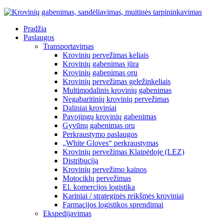
Pradžia
Paslaugos
Transportavimas
Krovinių pervežimas keliais
Krovinių gabenimas jūra
Krovinių gabenimas oru
Krovinių pervežimas geležinkeliais
Multimodalinis krovinių gabenimas
Negabaritinių krovinių pervežimas
Daliniai kroviniai
Pavojingų krovinių gabenimas
Gyvūnų gabenimas oru
Perkraustymo paslaugos
„White Gloves“ perkraustymas
Krovinių pervežimas Klaipėdoje (LEZ)
Distribucija
Krovinių pervežimo kainos
Motociklų pervežimas
El. komercijos logistika
Kariniai / strateginės reikšmės kroviniai
Farmacijos logistikos sprendimai
Ekspedijavimas