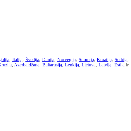
galiją
,
Italiją
,
Švediją
,
Daniją
,
Norvegiją
,
Suomiją
,
Kroatiją
,
Serbiją
,
ruziją
,
Azerbaidžaną
,
Baltarusiją
,
Lenkiją
,
Lietuvą
,
Latviją
,
Estiją
ir