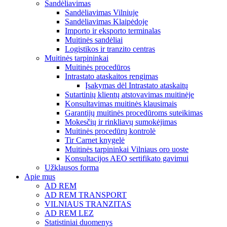
Sandėliavimas
Sandėliavimas Vilniuje
Sandėliavimas Klaipėdoje
Importo ir eksporto terminalas
Muitinės sandėliai
Logistikos ir tranzito centras
Muitinės tarpininkai
Muitinės procedūros
Intrastato ataskaitos rengimas
Įsakymas dėl Intrastato ataskaitų
Sutartinių klientų atstovavimas muitinėje
Konsultavimas muitinės klausimais
Garantijų muitinės procedūroms suteikimas
Mokesčių ir rinkliavų sumokėjimas
Muitinės procedūrų kontrolė
Tir Carnet knygelė
Muitinės tarpininkai Vilniaus oro uoste
Konsultacijos AEO sertifikato gavimui
Užklausos forma
Apie mus
AD REM
AD REM TRANSPORT
VILNIAUS TRANZITAS
AD REM LEZ
Statistiniai duomenys