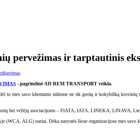
pervežimas ir tarptautinis eks
VIMAS
- pagrindinė AD REM TRANSPORT veikla.
o mes savo klientams siūlome ne tik greitą ir kokybišką krovinių tra
rių bei vežėjų asociacijoms – FIATA, IATA, LINEKA, LINAVA, Lietu
WCA, ALG) nariai. Dėka narystės šiose organizacijose mes savo klient