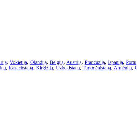
riją
,
Vokietiją
,
Olandiją
,
Belgiją
,
Austriją
,
Prancūziją
,
Ispaniją
,
Portu
iną
,
Kazachstaną
,
Kirgiziją
,
Uzbekistaną
,
Turkmėnistaną
,
Armėniją
,
G