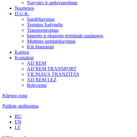
Narystės ir apdovanojimai
Naujienos
D.U.K.
Sandėliavimas
Terminų žodynėlis
Transportavimas
Importo ir eksporto terminalo paslaugos
Muitinės tarpininkavimas
Kiti klausimai
Karjera
Kontaktai
AD REM
AD REM TRANSPORT
VILNIAUS TRANZITAS
AD REM LEZ
Rekvizitai
Klientų zona
Palikite atsiliepimą
RU
EN
LT