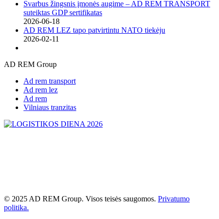
Svarbus žingsnis įmonės augime – AD REM TRANSPORT
suteiktas GDP sertifikatas
2026-06-18
AD REM LEZ tapo patvirtintu NATO tiekėju
2026-02-11
AD REM Group
Ad rem transport
Ad rem lez
Ad rem
Vilniaus tranzitas
© 2025 AD REM Group. Visos teisės saugomos.
Privatumo
politika.