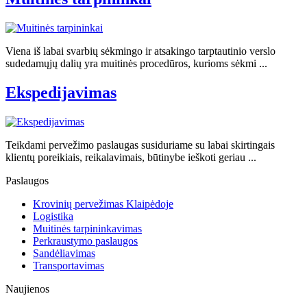
Viena iš labai svarbių sėkmingo ir atsakingo tarptautinio verslo
sudedamųjų dalių yra muitinės procedūros, kurioms sėkmi ...
Ekspedijavimas
Teikdami pervežimo paslaugas susiduriame su labai skirtingais
klientų poreikiais, reikalavimais, būtinybe ieškoti geriau ...
Paslaugos
Krovinių pervežimas Klaipėdoje
Logistika
Muitinės tarpininkavimas
Perkraustymo paslaugos
Sandėliavimas
Transportavimas
Naujienos