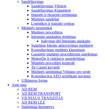
Sandėliavimas
Sandėliavimas Vilniuje
Sandėliavimas Klaipėdoje
Importo ir eksporto terminalas
Muitinės sandėliai
Logistikos ir tranzito centras
Muitinės tarpininkai
Muitinės procedūros
Intrastato ataskaitos rengimas
Įsakymas dėl Intrastato ataskaitų
Sutartinių klientų atstovavimas muitinėje
Konsultavimas muitinės klausimais
Garantijų muitinės procedūroms suteikimas
Mokesčių ir rinkliavų sumokėjimas
Muitinės procedūrų kontrolė
Tir Carnet knygelė
Muitinės tarpininkai Vilniaus oro uoste
Konsultacijos AEO sertifikato gavimui
Užklausos forma
Apie mus
AD REM
AD REM TRANSPORT
VILNIAUS TRANZITAS
AD REM LEZ
Statistiniai duomenys