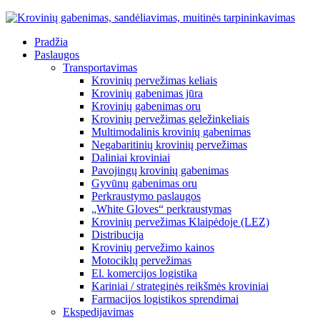
Pradžia
Paslaugos
Transportavimas
Krovinių pervežimas keliais
Krovinių gabenimas jūra
Krovinių gabenimas oru
Krovinių pervežimas geležinkeliais
Multimodalinis krovinių gabenimas
Negabaritinių krovinių pervežimas
Daliniai kroviniai
Pavojingų krovinių gabenimas
Gyvūnų gabenimas oru
Perkraustymo paslaugos
„White Gloves“ perkraustymas
Krovinių pervežimas Klaipėdoje (LEZ)
Distribucija
Krovinių pervežimo kainos
Motociklų pervežimas
El. komercijos logistika
Kariniai / strateginės reikšmės kroviniai
Farmacijos logistikos sprendimai
Ekspedijavimas