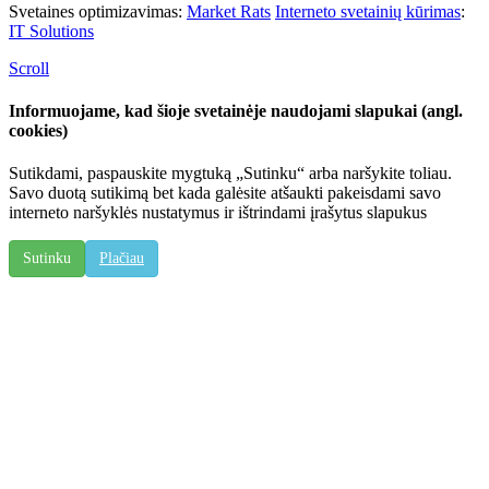
Svetaines optimizavimas:
Market Rats
Interneto svetainių kūrimas
:
IT Solutions
Scroll
Informuojame, kad šioje svetainėje naudojami slapukai (angl.
cookies)
Sutikdami, paspauskite mygtuką „Sutinku“ arba naršykite toliau.
Savo duotą sutikimą bet kada galėsite atšaukti pakeisdami savo
interneto naršyklės nustatymus ir ištrindami įrašytus slapukus
Sutinku
Plačiau