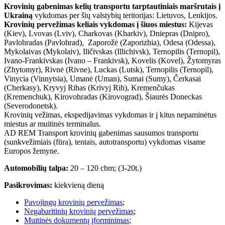
Krovinių gabenimas kelių transportu tarptautiniais maršrutais į
Ukrainą
vykdomas per šių valstybių teritorijas: Lietuvos, Lenkijos.
Krovinių pervežimas keliais vykdomas į šiuos miestus:
Kijevas
(Kiev), Lvovas (Lviv), Charkovas (Kharkiv), Dniepras (Dnipro),
Pavlohradas (Pavlohrad), Zaporožė (Zaporizhia), Odesa (Odessa),
Mykolaivas (Mykolaiv), Iličivskas (Illichivsk), Ternopilis (Ternopil),
Ivano-Frankivskas (Ivano – Frankivsk), Kovelis (Kovel), Žytomyras
(Zhytomyr), Rivnė (Rivne), Luckas (Lutsk), Ternopilis (Ternopil),
Vinycia (Vinnytsia), Umanė (Uman), Sumai (Sumy), Čerkasai
(Cherkasy), Kryvyj Rihas (Krivyj Rih), Kremenčukas
(Kremenchuk), Kirovohradas (Kirovograd), Šiaurės Doneckas
(Severodonetsk).
Krovinių vežimas, ekspedijavimas vykdomas ir į kitus nepaminėtus
miestus ar muitinės terminalus.
AD REM Transport krovinių gabenimas sausumos transportu
(sunkvežimiais (fūra), tentais, autotransportu) vykdomas visame
Europos žemyne.
Automobilių talpa:
20 – 120 cbm; (3-20t.)
Pasikrovimas:
kiekvieną dieną
Pavojingų krovinių pervežimas
;
Negabaritinių krovinių pervežimas
;
Muitinės dokumentų įforminimas
;