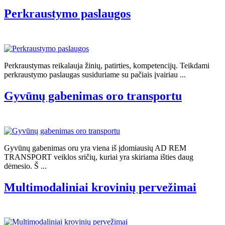
Perkraustymo paslaugos
Perkraustymas reikalauja žinių, patirties, kompetencijų. Teikdami
perkraustymo paslaugas susiduriame su pačiais įvairiau ...
Gyvūnų gabenimas oro transportu
Gyvūnų gabenimas oru yra viena iš įdomiausių AD REM
TRANSPORT veiklos sričių, kuriai yra skiriama išties daug
dėmesio. Š ...
Multimodaliniai krovinių pervežimai