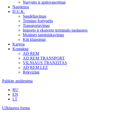
Narystės ir apdovanojimai
Naujienos
D.U.K.
Sandėliavimas
Terminų žodynėlis
Transportavimas
Importo ir eksporto terminalo paslaugos
Muitinės tarpininkavimas
Kiti klausimai
Karjera
Kontaktai
AD REM
AD REM TRANSPORT
VILNIAUS TRANZITAS
AD REM LEZ
Rekvizitai
Palikite atsiliepimą
RU
EN
LT
Užklausos forma