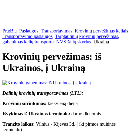
Pradžia
Paslaugos
Transportavimas
Krovinių pervežimas keliais
Transportavimo paslaugos
Tarptautinių krovinių pervežimas,
gabenimas kelių transportu
NVS šalių skyrius
Ukraina
Krovinių pervežimas: iš
Ukrainos, į Ukrainą
Dalinių krovinių transportavimas (LTL):
Krovinių surinkimas:
kiekvieną dieną
Išvykimas iš Ukrainos terminalo:
darbo dienomis
Tranzito laikas:
Vilnius - Kijevas 3d. ( iki pirmos muitinės
terminalo)