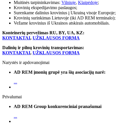
Muitinės tarpininkavimas:
Vilniuje
,
Klaipėdoje
;
Krovinių ekspedijavimo paslaugos;
Surenkame dalinius krovinius į Ukrainą visoje Europoje;
Krovinių surinkimas Lietuvoje (iki AD REM terminalo);
Vežame krovinius iš Ukrainos atskirais automobiliais.
Konteinerių pervežimas RU, BY, UA, KZ:
KONTAKTAI
,
UŽKLAUSOS FORMA
Dalinių ir pilnų krovinių transportavimas:
KONTAKTAI
,
UŽKLAUSOS FORMA
Narystės ir apdovanojimai
AD REM įmonių grupė yra šių asociacijų narė:
...
Privalumai
AD REM Group konkurenciniai pranašumai
...