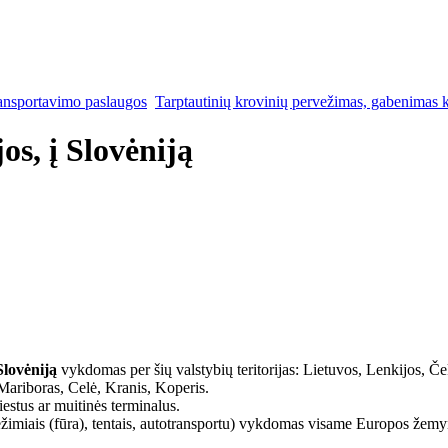
ansportavimo paslaugos
Tarptautinių krovinių pervežimas, gabenimas k
os, į Slovėniją
Slovėniją
vykdomas per šių valstybių teritorijas: Lietuvos, Lenkijos, Ček
Mariboras, Celė, Kranis, Koperis.
stus ar muitinės terminalus.
miais (fūra), tentais, autotransportu) vykdomas visame Europos žemy