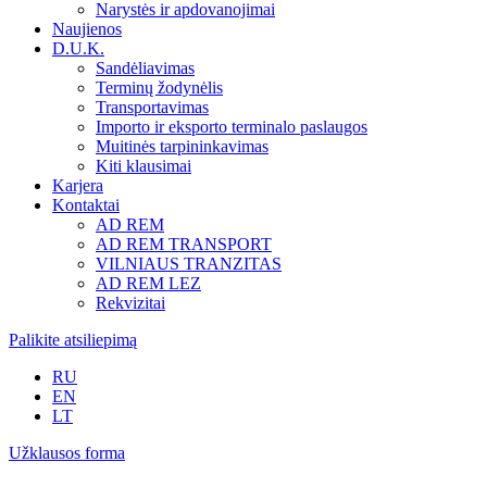
Narystės ir apdovanojimai
Naujienos
D.U.K.
Sandėliavimas
Terminų žodynėlis
Transportavimas
Importo ir eksporto terminalo paslaugos
Muitinės tarpininkavimas
Kiti klausimai
Karjera
Kontaktai
AD REM
AD REM TRANSPORT
VILNIAUS TRANZITAS
AD REM LEZ
Rekvizitai
Palikite atsiliepimą
RU
EN
LT
Užklausos forma