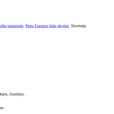
elių transportu
Pietų Europos šalių skyrius
Slovėnija
ijos, Austrijos.
ne.