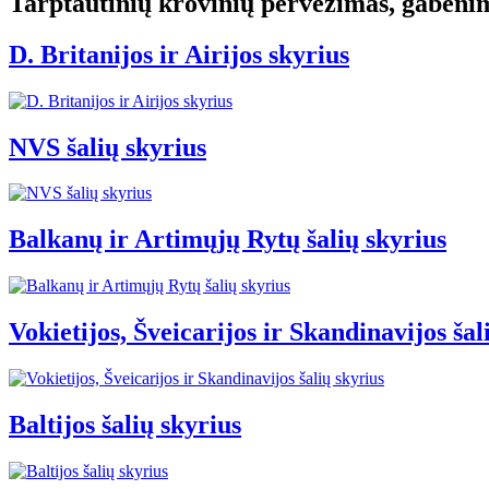
Tarptautinių krovinių pervežimas, gabenim
D. Britanijos ir Airijos skyrius
NVS šalių skyrius
Balkanų ir Artimųjų Rytų šalių skyrius
Vokietijos, Šveicarijos ir Skandinavijos šal
Baltijos šalių skyrius