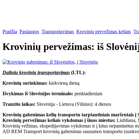
Pradžia
Paslaugos
Transportavimas
Krovinių pervežimas keliais
Tr
Krovinių pervežimas: iš Slovėnij
Dalinių krovinių transportavimas
(LTL):
Krovinių surinkimas:
kiekvieną dieną
Išvykimas iš Slovėnijos terminalo:
penktadieniais
Tranzito laikas:
Slovėnija - Lietuva (Vilnius): 4 dienos
Krovinių gabenimas kelių transportu tarptautiniais maršrutais į 
Krovinių pervežimas keliais vykdomas į šiuos miestus:
Liubliana, 
Krovinių vežimas, ekspedijavimas vykdomas ir į kitus nepaminėtus mie
AD REM Transport krovinių gabenimas sausumos transportu (sunkveži