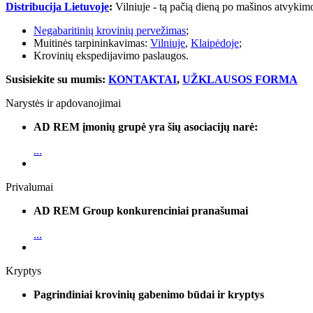
Distribucija Lietuvoje
:
Vilniuje - tą pačią dieną po mašinos atvykimo
Negabaritinių krovinių pervežimas
;
Muitinės tarpininkavimas:
Vilniuje
,
Klaipėdoje
;
Krovinių ekspedijavimo paslaugos.
Susisiekite su mumis:
KONTAKTAI
,
UŽKLAUSOS FORMA
Narystės ir apdovanojimai
AD REM įmonių grupė yra šių asociacijų narė:
...
Privalumai
AD REM Group konkurenciniai pranašumai
...
Kryptys
Pagrindiniai krovinių gabenimo būdai ir kryptys