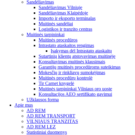
Sandėliavimas
Sandėliavimas Vilniuje
Sandėliavimas Klaipėdoje
Importo ir eksporto terminalas
Muitinės sandėliai
Logistikos ir tranzito centras
Muitinės tarpininkai
Muitinės procedūros
Intrastato ataskaitos rengimas
Įsakymas dėl Intrastato ataskaitų
Sutartinių klientų atstovavimas muitinėje
Konsultavimas muitinės klausimais
Garantijų muitinės procedūroms suteikimas
Mokesčių ir rinkliavų sumokėjimas
Muitinės procedūrų kontrolė
Tir Carnet knygelė
Muitinės tarpininkai Vilniaus oro uoste
Konsultacijos AEO sertifikato gavimui
Užklausos forma
Apie mus
AD REM
AD REM TRANSPORT
VILNIAUS TRANZITAS
AD REM LEZ
Statistiniai duomenys