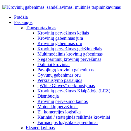
Pradžia
Paslaugos
Transportavimas
Krovinių pervežimas keliais
Krovinių gabenimas jūra
Krovinių gabenimas oru
Krovinių pervežimas geležinkeliais
Multimodalinis krovinių gabenimas
Negabaritinių krovinių pervežimas
Daliniai kroviniai
Pavojingų krovinių gabenimas
Gyvūnų gabenimas oru
Perkraustymo paslaugos
„White Gloves“ perkraustymas
Krovinių pervežimas Klaipėdoje (LEZ)
Distribucija
Krovinių pervežimo kainos
Motociklų pervežimas
El. komercijos logistika
Kariniai / strateginės reikšmės kroviniai
Farmacijos logistikos sprendimai
Ekspedijavimas