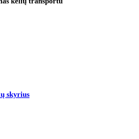
as kelių transportu
ių skyrius