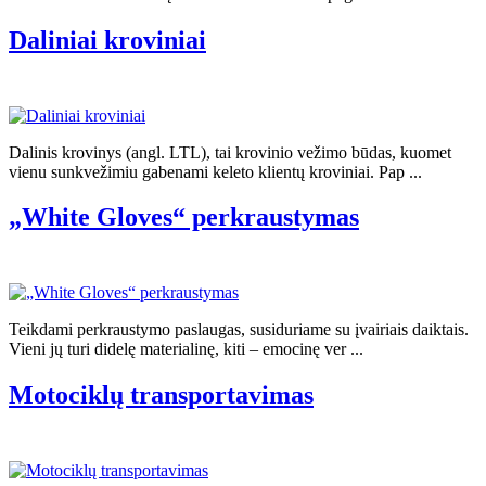
Daliniai kroviniai
Dalinis krovinys (angl. LTL), tai krovinio vežimo būdas, kuomet
vienu sunkvežimiu gabenami keleto klientų kroviniai. Pap ...
„White Gloves“ perkraustymas
Teikdami perkraustymo paslaugas, susiduriame su įvairiais daiktais.
Vieni jų turi didelę materialinę, kiti – emocinę ver ...
Motociklų transportavimas