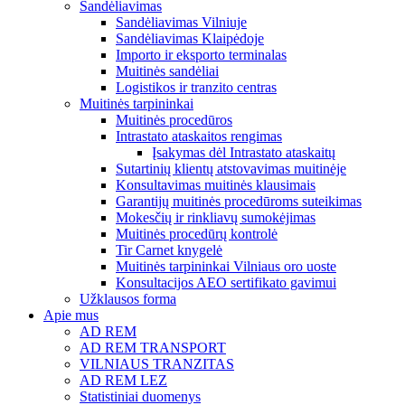
Sandėliavimas
Sandėliavimas Vilniuje
Sandėliavimas Klaipėdoje
Importo ir eksporto terminalas
Muitinės sandėliai
Logistikos ir tranzito centras
Muitinės tarpininkai
Muitinės procedūros
Intrastato ataskaitos rengimas
Įsakymas dėl Intrastato ataskaitų
Sutartinių klientų atstovavimas muitinėje
Konsultavimas muitinės klausimais
Garantijų muitinės procedūroms suteikimas
Mokesčių ir rinkliavų sumokėjimas
Muitinės procedūrų kontrolė
Tir Carnet knygelė
Muitinės tarpininkai Vilniaus oro uoste
Konsultacijos AEO sertifikato gavimui
Užklausos forma
Apie mus
AD REM
AD REM TRANSPORT
VILNIAUS TRANZITAS
AD REM LEZ
Statistiniai duomenys