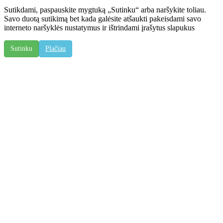
Sutikdami, paspauskite mygtuką „Sutinku“ arba naršykite toliau.
Savo duotą sutikimą bet kada galėsite atšaukti pakeisdami savo
interneto naršyklės nustatymus ir ištrindami įrašytus slapukus
Sutinku
Plačiau