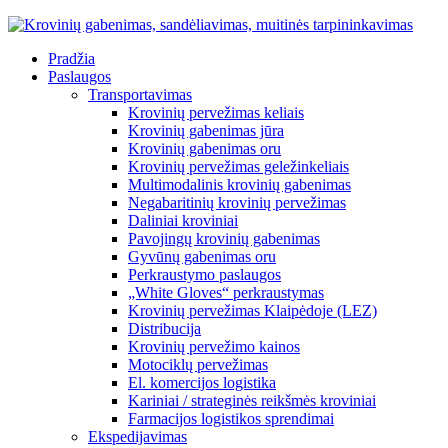
Pradžia
Paslaugos
Transportavimas
Krovinių pervežimas keliais
Krovinių gabenimas jūra
Krovinių gabenimas oru
Krovinių pervežimas geležinkeliais
Multimodalinis krovinių gabenimas
Negabaritinių krovinių pervežimas
Daliniai kroviniai
Pavojingų krovinių gabenimas
Gyvūnų gabenimas oru
Perkraustymo paslaugos
„White Gloves“ perkraustymas
Krovinių pervežimas Klaipėdoje (LEZ)
Distribucija
Krovinių pervežimo kainos
Motociklų pervežimas
El. komercijos logistika
Kariniai / strateginės reikšmės kroviniai
Farmacijos logistikos sprendimai
Ekspedijavimas