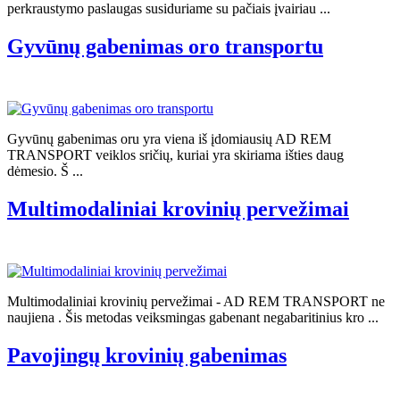
perkraustymo paslaugas susiduriame su pačiais įvairiau ...
Gyvūnų gabenimas oro transportu
Gyvūnų gabenimas oru yra viena iš įdomiausių AD REM
TRANSPORT veiklos sričių, kuriai yra skiriama išties daug
dėmesio. Š ...
Multimodaliniai krovinių pervežimai
Multimodaliniai krovinių pervežimai - AD REM TRANSPORT ne
naujiena . Šis metodas veiksmingas gabenant negabaritinius kro ...
Pavojingų krovinių gabenimas