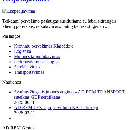
Teikdami pervežimo paslaugas susiduriame su labai skirtingais
klientų poreikiais, reikalavimais, būtinybe ieškoti geriau ...
Paslaugos
Krovinių pervežimas Klaipėdoje
Logistika
Muitinės tarpininkavimas
Perkraustymo paslaugos
Sandėliavimas
Transportavimas
Naujienos
Svarbus žingsnis įmonės augime – AD REM TRANSPORT
suteiktas GDP sertifikatas
2026-06-18
AD REM LEZ tapo patvirtintu NATO tiekėju
2026-02-11
AD REM Group