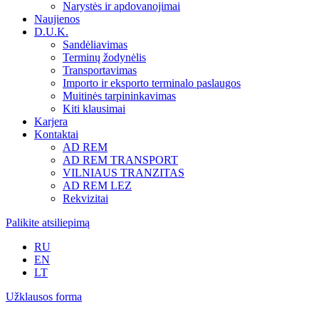
Narystės ir apdovanojimai
Naujienos
D.U.K.
Sandėliavimas
Terminų žodynėlis
Transportavimas
Importo ir eksporto terminalo paslaugos
Muitinės tarpininkavimas
Kiti klausimai
Karjera
Kontaktai
AD REM
AD REM TRANSPORT
VILNIAUS TRANZITAS
AD REM LEZ
Rekvizitai
Palikite atsiliepimą
RU
EN
LT
Užklausos forma