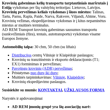
Krovinių gabenimas kelių transportu tarptautiniais maršrutais į
Estiją
vykdomas per šių valstybių teritorijas: Lietuvos, Latvijos.
Krovinių pervežimas keliais vykdomas į šiuos miestus:
Talinas,
Tartu, Parnu, Rapla, Paide, Narva, Rakvere, Viljandi, Ahtme, Voru.
Krovinių vežimas, ekspedijavimas vykdomas ir į kitus nepaminėtus
miestus ar muitinės terminalus.
AD REM Transport krovinių gabenimas sausumos transportu
(sunkvežimiais (fūra), tentais, autotransportu) vykdomas visame
Europos žemyne.
Automobilių talpa:
30 cbm, 50 cbm (su liftais)
Distribucijos
centrų Vilniuje ir Klaipėdoje paslaugos;
Krovinių su tranzitinėmis ir eksporto deklaracijomis (T1;
EX1) forminimas ir pervežimas;
Pavojingų krovinių (ADR) pervežimas
;
Pristatymas
nuo durų iki durų
;
Muitinės tarpininkavimas:
Vilniuje
,
Klaipėdoje
;
Krovinių ekspedijavimo paslaugos.
Susisiekite su mumis:
KONTAKTAI
,
UŽKLAUSOS FORMA
Narystės ir apdovanojimai
AD REM įmonių grupė yra šių asociacijų narė: