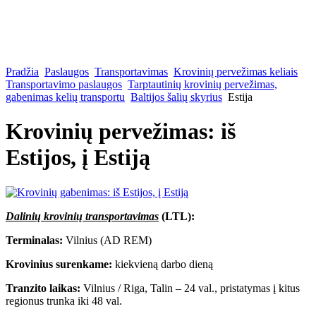
Pradžia
Paslaugos
Transportavimas
Krovinių pervežimas keliais
Transportavimo paslaugos
Tarptautinių krovinių pervežimas,
gabenimas kelių transportu
Baltijos šalių skyrius
Estija
Krovinių pervežimas: iš
Estijos, į Estiją
Dalinių krovinių transportavimas
(LTL):
Terminalas:
Vilnius (AD REM)
Krovinius surenkame:
kiekvieną darbo dieną
Tranzito laikas:
Vilnius / Riga, Talin – 24 val., pristatymas į kitus
regionus trunka iki 48 val.