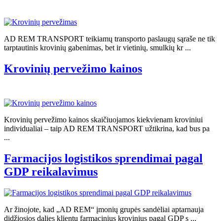
AD REM TRANSPORT teikiamų transporto paslaugų sąraše ne tik
tarptautinis krovinių gabenimas, bet ir vietinių, smulkių kr ...
Krovinių pervežimo kainos
Krovinių pervežimo kainos skaičiuojamos kiekvienam kroviniui
individualiai – taip AD REM TRANSPORT užtikrina, kad bus pa
...
Farmacijos logistikos sprendimai pagal
GDP reikalavimus
Ar žinojote, kad „AD REM“ įmonių grupės sandėliai aptarnauja
didžiosios dalies klientų farmacinius krovinius pagal GDP s ...