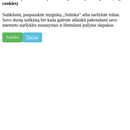
cookies)
Sutikdami, paspauskite mygtuką „Sutinku“ arba naršykite toliau.
Savo duotą sutikimą bet kada galėsite atšaukti pakeisdami savo
interneto naršyklės nustatymus ir ištrindami įrašytus slapukus
Sutinku
Plačiau