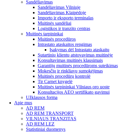
Sandėliavimas
Sandėliavimas Vilniuje
Sandėliavimas Klaipėdoje
Importo ir eksporto terminalas
Muitinės sandėliai
Logistikos ir tranzito centras
Muitinės tarpininkai
Muitinės procedūros
Intrastato ataskaitos rengimas
Įsakymas dėl Intrastato ataskaitų
Sutartinių klientų atstovavimas muitinėje
Konsultavimas muitinės klausimais
Garantijų muitinės procedūroms suteikimas
Mokesčių ir rinkliavų sumokėjimas
Muitinės procedūrų kontrolė
Tir Carnet knygelė
Muitinės tarpininkai Vilniaus oro uoste
Konsultacijos AEO sertifikato gavimui
Užklausos forma
Apie mus
AD REM
AD REM TRANSPORT
VILNIAUS TRANZITAS
AD REM LEZ
Statistiniai duomenys