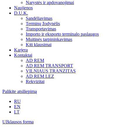
Narystės ir apdovanojimai
Naujienos
D.U.K.
Sandėliavimas
Terminų žodynėlis
Transportavimas
Importo ir eksporto terminalo paslaugos
Muitinės tarpininkavimas
Kiti klausimai
Karjera
Kontaktai
AD REM
AD REM TRANSPORT
VILNIAUS TRANZITAS
AD REM LEZ
Rekvizitai
Palikite atsiliepimą
RU
EN
LT
Užklausos forma