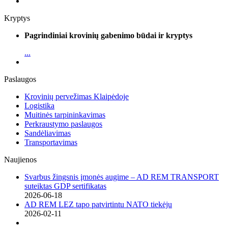
Kryptys
Pagrindiniai krovinių gabenimo būdai ir kryptys
...
Paslaugos
Krovinių pervežimas Klaipėdoje
Logistika
Muitinės tarpininkavimas
Perkraustymo paslaugos
Sandėliavimas
Transportavimas
Naujienos
Svarbus žingsnis įmonės augime – AD REM TRANSPORT
suteiktas GDP sertifikatas
2026-06-18
AD REM LEZ tapo patvirtintu NATO tiekėju
2026-02-11