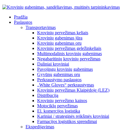
Pradžia
Paslaugos
Transportavimas
Krovinių pervežimas keliais
Krovinių gabenimas jūra
Krovinių gabenimas oru
Krovinių pervežimas geležinkeliais
Multimodalinis krovinių gabenimas
Negabaritinių krovinių pervežimas
Daliniai kroviniai
Pavojingų krovinių gabenimas
Gyvūnų gabenimas oru
Perkraustymo paslaugos
„White Gloves“ perkraustymas
Krovinių pervežimas Klaipėdoje (LEZ)
Distribucija
Krovinių pervežimo kainos
Motociklų pervežimas
El. komercijos logistika
Kariniai / strateginės reikšmės kroviniai
Farmacijos logistikos sprendimai
Ekspedijavimas