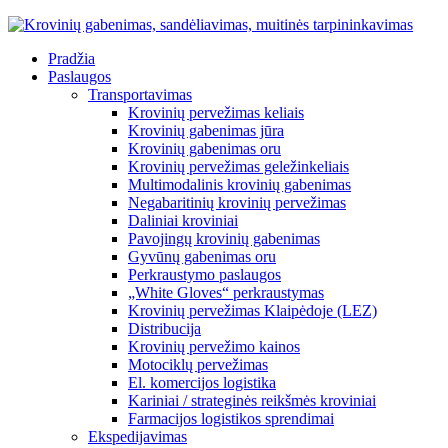
Pradžia
Paslaugos
Transportavimas
Krovinių pervežimas keliais
Krovinių gabenimas jūra
Krovinių gabenimas oru
Krovinių pervežimas geležinkeliais
Multimodalinis krovinių gabenimas
Negabaritinių krovinių pervežimas
Daliniai kroviniai
Pavojingų krovinių gabenimas
Gyvūnų gabenimas oru
Perkraustymo paslaugos
„White Gloves“ perkraustymas
Krovinių pervežimas Klaipėdoje (LEZ)
Distribucija
Krovinių pervežimo kainos
Motociklų pervežimas
El. komercijos logistika
Kariniai / strateginės reikšmės kroviniai
Farmacijos logistikos sprendimai
Ekspedijavimas