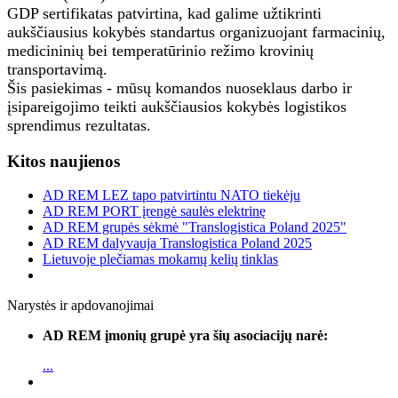
GDP sertifikatas patvirtina, kad galime užtikrinti
aukščiausius kokybės standartus organizuojant farmacinių,
medicininių bei temperatūrinio režimo krovinių
transportavimą.
Šis pasiekimas - mūsų komandos nuoseklaus darbo ir
įsipareigojimo teikti aukščiausios kokybės logistikos
sprendimus rezultatas.
Kitos naujienos
AD REM LEZ tapo patvirtintu NATO tiekėju
AD REM PORT įrengė saulės elektrinę
AD REM grupės sėkmė "Translogistica Poland 2025"
AD REM dalyvauja Translogistica Poland 2025
Lietuvoje plečiamas mokamų kelių tinklas
Narystės ir apdovanojimai
AD REM įmonių grupė yra šių asociacijų narė:
...