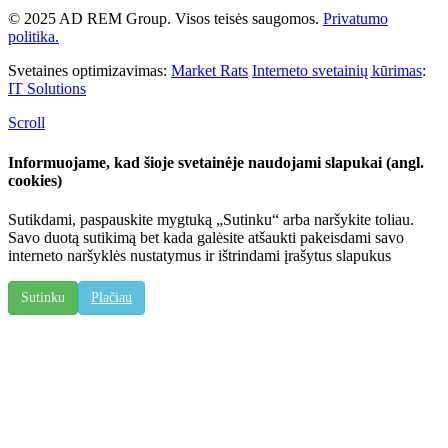
© 2025 AD REM Group. Visos teisės saugomos.
Privatumo
politika.
Svetaines optimizavimas:
Market Rats
Interneto svetainių kūrimas
:
IT Solutions
Scroll
Informuojame, kad šioje svetainėje naudojami slapukai (angl.
cookies)
Sutikdami, paspauskite mygtuką „Sutinku“ arba naršykite toliau.
Savo duotą sutikimą bet kada galėsite atšaukti pakeisdami savo
interneto naršyklės nustatymus ir ištrindami įrašytus slapukus
Sutinku
Plačiau