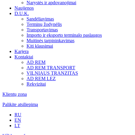
Narystės ir apdovanojimai
Naujienos
D.U.K.
Sandėliavimas
Terminų žodynėlis
Transportavimas
Importo ir eksporto terminalo paslaugos
Muitinės tarpininkavimas
Kiti klausimai
Karjera
Kontaktai
AD REM
AD REM TRANSPORT
VILNIAUS TRANZITAS
AD REM LEZ
Rekvizitai
Klientų zona
Palikite atsiliepimą
RU
EN
LT