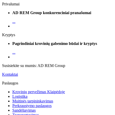
Privalumai
AD REM Group konkurenciniai pranašumai
...
Kryptys
Pagrindiniai krovinių gabenimo būdai ir kryptys
...
Susisiekite su mumis: AD REM Group
Kontaktai
Paslaugos
Krovinių pervežimas Klaipėdoje
Logistika
Muitinės tarpininkavimas
Perkraustymo paslaugos
Sandėliavimas
Transportavimas