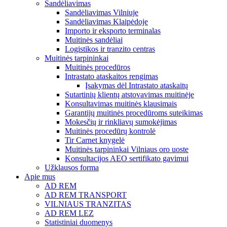
Sandėliavimas
Sandėliavimas Vilniuje
Sandėliavimas Klaipėdoje
Importo ir eksporto terminalas
Muitinės sandėliai
Logistikos ir tranzito centras
Muitinės tarpininkai
Muitinės procedūros
Intrastato ataskaitos rengimas
Įsakymas dėl Intrastato ataskaitų
Sutartinių klientų atstovavimas muitinėje
Konsultavimas muitinės klausimais
Garantijų muitinės procedūroms suteikimas
Mokesčių ir rinkliavų sumokėjimas
Muitinės procedūrų kontrolė
Tir Carnet knygelė
Muitinės tarpininkai Vilniaus oro uoste
Konsultacijos AEO sertifikato gavimui
Užklausos forma
Apie mus
AD REM
AD REM TRANSPORT
VILNIAUS TRANZITAS
AD REM LEZ
Statistiniai duomenys