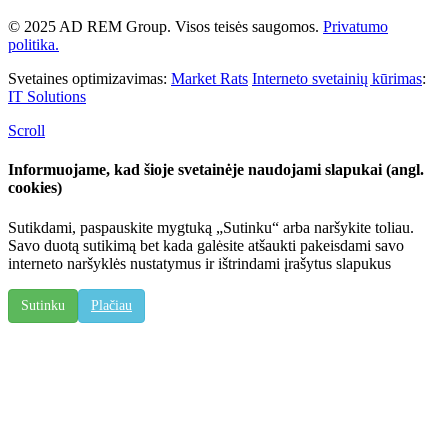
© 2025 AD REM Group. Visos teisės saugomos.
Privatumo
politika.
Svetaines optimizavimas:
Market Rats
Interneto svetainių kūrimas
:
IT Solutions
Scroll
Informuojame, kad šioje svetainėje naudojami slapukai (angl.
cookies)
Sutikdami, paspauskite mygtuką „Sutinku“ arba naršykite toliau.
Savo duotą sutikimą bet kada galėsite atšaukti pakeisdami savo
interneto naršyklės nustatymus ir ištrindami įrašytus slapukus
Sutinku
Plačiau