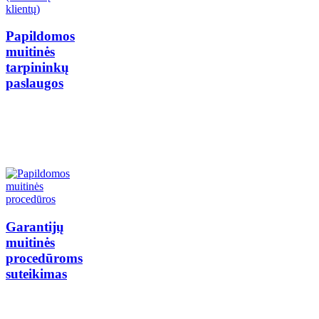
Papildomos
muitinės
tarpininkų
paslaugos
Garantijų
muitinės
procedūroms
suteikimas