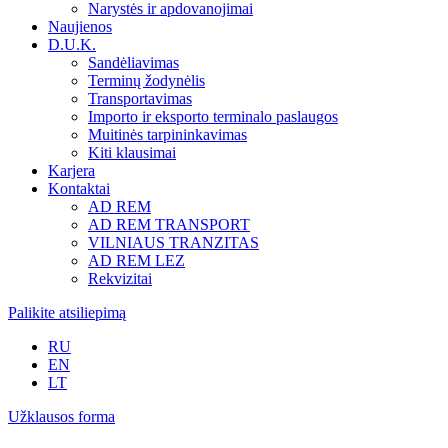
Narystės ir apdovanojimai
Naujienos
D.U.K.
Sandėliavimas
Terminų žodynėlis
Transportavimas
Importo ir eksporto terminalo paslaugos
Muitinės tarpininkavimas
Kiti klausimai
Karjera
Kontaktai
AD REM
AD REM TRANSPORT
VILNIAUS TRANZITAS
AD REM LEZ
Rekvizitai
Palikite atsiliepimą
RU
EN
LT
Užklausos forma