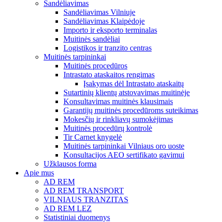
Sandėliavimas
Sandėliavimas Vilniuje
Sandėliavimas Klaipėdoje
Importo ir eksporto terminalas
Muitinės sandėliai
Logistikos ir tranzito centras
Muitinės tarpininkai
Muitinės procedūros
Intrastato ataskaitos rengimas
Įsakymas dėl Intrastato ataskaitų
Sutartinių klientų atstovavimas muitinėje
Konsultavimas muitinės klausimais
Garantijų muitinės procedūroms suteikimas
Mokesčių ir rinkliavų sumokėjimas
Muitinės procedūrų kontrolė
Tir Carnet knygelė
Muitinės tarpininkai Vilniaus oro uoste
Konsultacijos AEO sertifikato gavimui
Užklausos forma
Apie mus
AD REM
AD REM TRANSPORT
VILNIAUS TRANZITAS
AD REM LEZ
Statistiniai duomenys