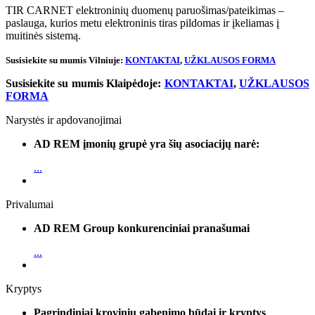
TIR CARNET elektroninių duomenų paruošimas/pateikimas –
paslauga, kurios metu elektroninis tiras pildomas ir įkeliamas į
muitinės sistemą.
Susisiekite su mumis Vilniuje:
KONTAKTAI
,
UŽKLAUSOS FORMA
Susisiekite su mumis Klaipėdoje:
KONTAKTAI
,
UŽKLAUSOS
FORMA
Narystės ir apdovanojimai
AD REM įmonių grupė yra šių asociacijų narė:
...
Privalumai
AD REM Group konkurenciniai pranašumai
...
Kryptys
Pagrindiniai krovinių gabenimo būdai ir kryptys