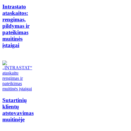
Intrastato
ataskaitos:
rengimas,
pildymas ir
pateikimas
muitinės
įstaigai
Sutartinių
klientų
atstovavimas
muitinėje