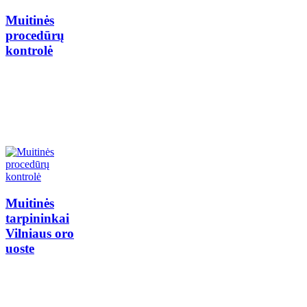
Muitinės
procedūrų
kontrolė
Muitinės
tarpininkai
Vilniaus oro
uoste