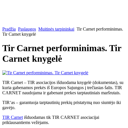
Pradžia
Paslaugos
Muitinės tarpininkai
Tir Carnet performinimas.
Tir Carnet knygelė
Tir Carnet performinimas. Tir
Carnet knygelė
TIR Carnet – TIR asociacijos išduodama knygelė (dokumentas), su
kuria gabenamos prekės iš Europos Sajungos į trečiasias šalis. TIR
CARNET naudojama ir gabenant prekes tarptautiniais maršrutais.
TIR‘as – garantuoja tarptautinių prekių pristatymą nuo siuntėjo iki
gavėjo.
TIR Carnet
išduodamas tik TIR CARNET asociacijai
priklausantiems vežėjams.