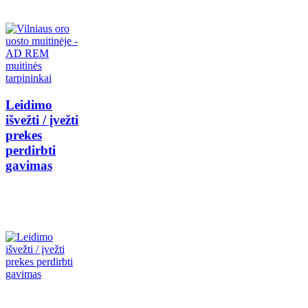
Leidimo
išvežti / įvežti
prekes
perdirbti
gavimas