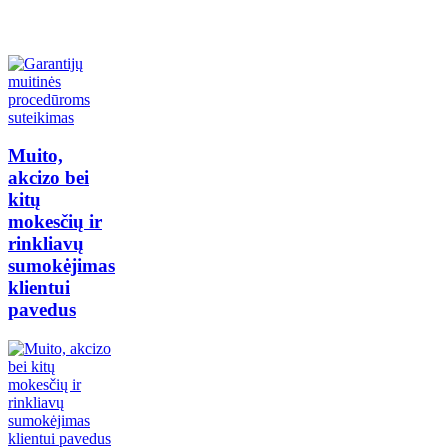
Muito,
akcizo bei
kitų
mokesčių ir
rinkliavų
sumokėjimas
klientui
pavedus