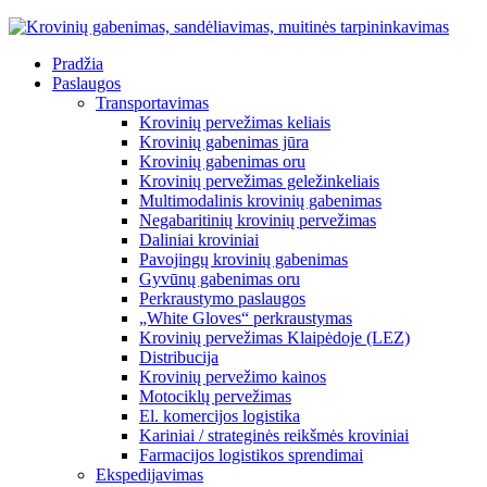
Pradžia
Paslaugos
Transportavimas
Krovinių pervežimas keliais
Krovinių gabenimas jūra
Krovinių gabenimas oru
Krovinių pervežimas geležinkeliais
Multimodalinis krovinių gabenimas
Negabaritinių krovinių pervežimas
Daliniai kroviniai
Pavojingų krovinių gabenimas
Gyvūnų gabenimas oru
Perkraustymo paslaugos
„White Gloves“ perkraustymas
Krovinių pervežimas Klaipėdoje (LEZ)
Distribucija
Krovinių pervežimo kainos
Motociklų pervežimas
El. komercijos logistika
Kariniai / strateginės reikšmės kroviniai
Farmacijos logistikos sprendimai
Ekspedijavimas