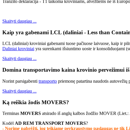
Tranzito deklaracija - T1 taikoma kroviniams, atvežtiems ne iš Europo
Skaityti daugiau ...
Kaip yra gabenami LCL (daliniai - Less than Contai
LCL (daliniai) kroviniai gabenami tuose pačiuose laivuose, kaip ir pil
Daliniai kroviniai
yra surenkami išsiuntimo uoste ir konsoliduojami (su
Skaityti daugiau ...
Domina transportavimo kaina krovinio pervežimui iš 
Norint parsigabenti
transporto
priemonę patartina naudotis autoveži
Skaityti daugiau ...
Ką reiškia žodis MOVERS?
Terminas
MOVERS
atsirado iš anglų kalbos žodžio MOVER (Liet.: J
Kodėl
AD REM TRANSPORT MOVERS
?
- Norime pabrėžti, jog teikiame perkraustymo paslaugas ne tik Lie