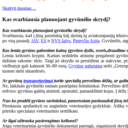
Skaityti daugiau ...
Kas svarbiausia planuojant gyvūnėlio skrydį?
Kas svarbiausia planuojant gyvūnėlio skrydį?
Svarbiausia, kad į jūsų pasirinktą šalį skristų tų aviakompanijų lėk
po visą pasaulį:
JAV
,
ES
ir
NVS šalys
,
Pietryčių Azija
. Gyvūnėlis, atg
Kas lemia gyvūno gabenimo kainą (gyvūno dydis, svoris,draudimo
Lemia kelionės kryptis. Kartais nedideliu atstumu pergabenti gyvūn
dažniau sakome: tūris. Taigi jei skrydis su persėdimu ar nakvyne, pr
viešbutyje gali kainuoti 30–80 eurų.
Gyvūnų gabenimą
stebi „Greenpe
tuomet stebi stiuardesės.
Ar gyvūnų
transportavimui
turite specialių pervežimo dėžių, ar gal
Ne, laikinais gyvūnėlio namais pasirūpina šeimininkai. Pervežimo dė
erdvios: gyvūnas galėtų atsistoti, apsisukti, pamankštinti kojas. Į dė
Nuo ko pradėti gyvūno savininkui, panorusiam pasinaudoti jūsų t
Pirmiausia apsilankyti su augintiniu veterinarijos gydykloje. Atlikę 
prireiks specialaus veterinarinio sertifikato.
Ar ilgai užtrunka pasirengimas kelionei?
Jeigu veterinariniai gyvūnėlio dokumentai parengti, organizuoti skrydį