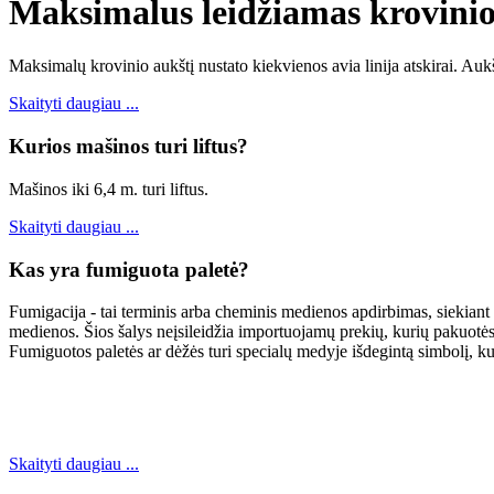
Maksimalus leidžiamas krovinio
Maksimalų krovinio aukštį nustato kiekvienos avia linija atskirai. Aukš
Skaityti daugiau ...
Kurios mašinos turi liftus?
Mašinos iki 6,4 m. turi liftus.
Skaityti daugiau ...
Kas yra fumiguota paletė?
Fumigacija - tai terminis arba cheminis medienos apdirbimas, siekia
medienos. Šios šalys neįsileidžia importuojamų prekių, kurių pakuotė
Fumiguotos paletės ar dėžės turi specialų medyje išdegintą simbolį, kuri
Skaityti daugiau ...