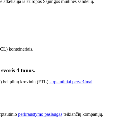
ie atkeliauja iš Europos Sąjungos muitinės sandėlių.
FCL) konteineriais.
svoris 4 tonos.
 bei pilnų krovinių (FTL)
tarptautiniai pervežimai
.
rptautinio
perkraustymo paslaugas
teikiančių kompanijų.