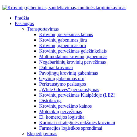
Pradžia
Paslaugos
Transportavimas
Krovinių pervežimas keliais
Krovinių gabenimas jūra
Krovinių gabenimas oru
Krovinių pervežimas geležinkeliais
Multimodalinis krovinių gabenimas
Negabaritinių krovinių pervežimas
Daliniai kroviniai
Pavojingų krovinių gabenimas
Gyvūnų gabenimas oru
Perkraustymo paslaugos
„White Gloves“ perkraustymas
Krovinių pervežimas Klaipėdoje (LEZ)
Distribucija
Krovinių pervežimo kainos
Motociklų pervežimas
El. komercijos logistika
Kariniai / strateginės reikšmės kroviniai
Farmacijos logistikos sprendimai
Ekspedijavimas