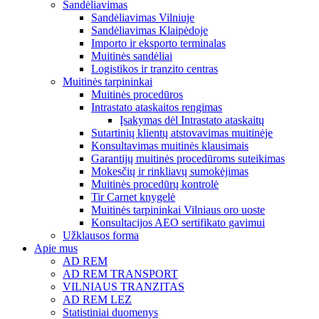
Sandėliavimas
Sandėliavimas Vilniuje
Sandėliavimas Klaipėdoje
Importo ir eksporto terminalas
Muitinės sandėliai
Logistikos ir tranzito centras
Muitinės tarpininkai
Muitinės procedūros
Intrastato ataskaitos rengimas
Įsakymas dėl Intrastato ataskaitų
Sutartinių klientų atstovavimas muitinėje
Konsultavimas muitinės klausimais
Garantijų muitinės procedūroms suteikimas
Mokesčių ir rinkliavų sumokėjimas
Muitinės procedūrų kontrolė
Tir Carnet knygelė
Muitinės tarpininkai Vilniaus oro uoste
Konsultacijos AEO sertifikato gavimui
Užklausos forma
Apie mus
AD REM
AD REM TRANSPORT
VILNIAUS TRANZITAS
AD REM LEZ
Statistiniai duomenys