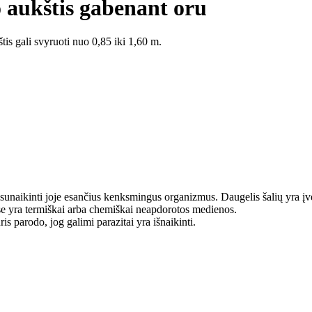
 aukštis gabenant oru
tis gali svyruoti nuo 0,85 iki 1,60 m.
nt sunaikinti joje esančius kenksmingus organizmus. Daugelis šalių yr
se yra termiškai arba chemiškai neapdorotos medienos.
s parodo, jog galimi parazitai yra išnaikinti.