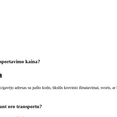
ansportavimo kaina?
a
o/gavėjo adresas su pašto kodu, tikslūs krovinio išmatavimai, svoris, a
iant oro transportu?