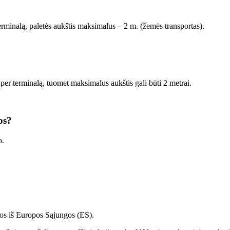
erminalą, paletės aukštis maksimalus – 2 m. (žemės transportas).
er terminalą, tuomet maksimalus aukštis gali būti 2 metrai.
os?
o.
mos iš Europos Sąjungos (ES).