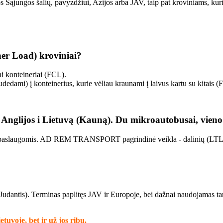
s Sąjungos šalių, pavyzdžiui, Azijos arba JAV, taip pat kroviniams, kur
ner Load) kroviniai?
ni konteineriai (FCL).
dedami) į konteinerius, kurie vėliau kraunami į laivus kartu su kitais (
Anglijos i Lietuvą (Kauną). Du mikroautobusai, vieno 
ų paslaugomis. AD REM TRANSPORT pagrindinė veikla - dalinių (LTL)
udantis). Terminas paplitęs JAV ir Europoje, bei dažnai naudojamas ta
tuvoje, bet ir už jos ribų.