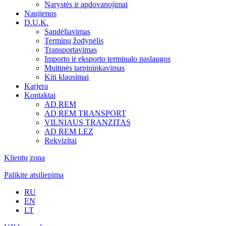
Narystės ir apdovanojimai
Naujienos
D.U.K.
Sandėliavimas
Terminų žodynėlis
Transportavimas
Importo ir eksporto terminalo paslaugos
Muitinės tarpininkavimas
Kiti klausimai
Karjera
Kontaktai
AD REM
AD REM TRANSPORT
VILNIAUS TRANZITAS
AD REM LEZ
Rekvizitai
Klientų zona
Palikite atsiliepimą
RU
EN
LT