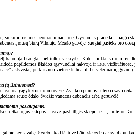
tuvai, su kuriomis mes bendradarbiaujame. Gyvūnėlis pradeda ir baigia s
abentas į mūsų biurą Vilniuje, Metalo gatvėje, saugiai pasieks oro uostą 
 suma)?
ėlį kainuoja brangiau nei tolimas skrydis. Kaina priklauso nuo aviali
isideda papildomos išlaidos (gyvūnėliai nakvoja ir ilsisi viešbučiuose,
ace“ aktyvistai, perkrovimo vietose būtinai dirba veterinarai, gyvūnų 
ima jų išsinuomoti?
žių galima įsigyti zooparduotuvėse. Aviakompanijos pateikia savo reik
žę įdedama sauso ėdalo, šviežio vandens dubenėlis arba gertuvėlė.
eikiamomis paslaugomis?
visus reikalingus skiepus ir gavę pasiutligės skiepo testą, turite neu
 galime per savaitę. Svarbu, kad lėktuve būtų vietos ir dar svarbiau, k