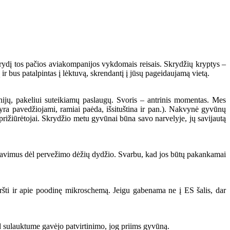
krydį tos pačios aviakompanijos vykdomais reisais. Skrydžių kryptys –
ir bus patalpintas į lėktuvą, skrendantį į jūsų pageidaujamą vietą.
nijų, pakeliui suteikiamų paslaugų. Svoris – antrinis momentas. Mes
 yra pavedžiojami, ramiai paėda, išsituština ir pan.). Nakvynė gyvūnų
prižiūrėtojai. Skrydžio metu gyvūnai būna savo narvelyje, jų savijautą
alavimus dėl pervežimo dėžių dydžio. Svarbu, kad jos būtų pakankamai
žmiršti ir apie poodinę mikroschemą. Jeigu gabenama ne į ES šalis, dar
ad sulauktume gavėjo patvirtinimo, jog priims gyvūną.