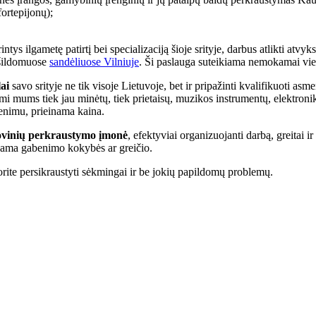
ortepijonų);
tę patirtį bei specializaciją šioje srityje, darbus atlikti atvyksta
 šildomuose
sandėliuose Vilniuje
. Ši paslauga suteikiama nemokamai vieną
ai
savo srityje ne tik visoje Lietuvoje, bet ir pripažinti kvalifikuoti asm
 mums tiek jau minėtų, tiek prietaisų, muzikos instrumentų, elektronikos
benimu, prieinama kaina.
inių perkraustymo įmonė
, efektyviai organizuojanti darbą, greitai i
ndama gabenimo kokybės ar greičio.
persikraustyti sėkmingai ir be jokių papildomų problemų.