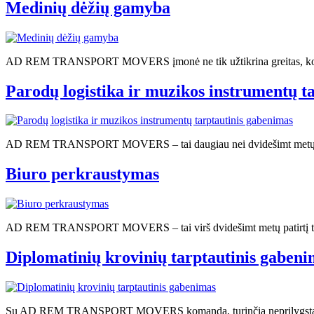
Medinių dėžių gamyba
AD REM TRANSPORT MOVERS įmonė ne tik užtikrina greitas, kokybišk
Parodų logistika ir muzikos instrumentų t
AD REM TRANSPORT MOVERS – tai daugiau nei dvidešimt metų patirtį 
Biuro perkraustymas
AD REM TRANSPORT MOVERS – tai virš dvidešimt metų patirtį turinti
Diplomatinių krovinių tarptautinis gabeni
Su AD REM TRANSPORT MOVERS komanda, turinčią neprilygstamą patir