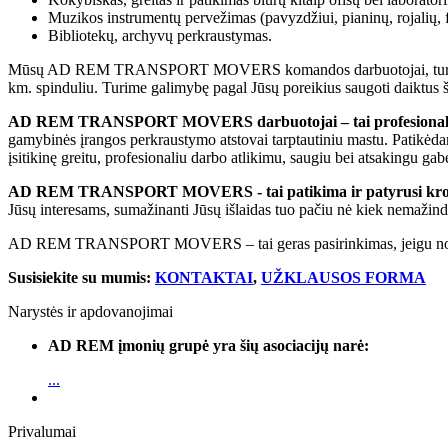
Muzikos instrumentų pervežimas (pavyzdžiui, pianinų, rojalių, f
Bibliotekų, archyvų perkraustymas.
Mūsų AD REM TRANSPORT MOVERS komandos darbuotojai, turintys ilgame
km. spinduliu. Turime galimybę pagal Jūsų poreikius saugoti daiktus
AD REM TRANSPORT MOVERS darbuotojai – tai profesional
gamybinės įrangos perkraustymo atstovai tarptautiniu mastu. Patikėdami
įsitikinę greitu, profesionaliu darbo atlikimu, saugiu bei atsakingu ga
AD REM TRANSPORT MOVERS - tai patikima ir patyrusi krov
Jūsų interesams, sumažinanti Jūsų išlaidas tuo pačiu nė kiek nemaži
AD REM TRANSPORT MOVERS – tai geras pasirinkimas, jeigu norite 
Susisiekite su mumis:
KONTAKTAI
,
UŽKLAUSOS FORMA
Narystės ir apdovanojimai
AD REM įmonių grupė yra šių asociacijų narė:
...
Privalumai