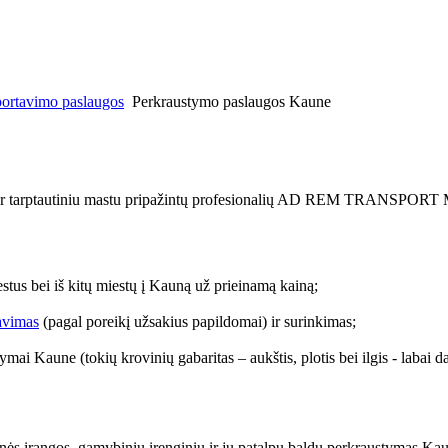
portavimo paslaugos
Perkraustymo paslaugos Kaune
tų ir tarptautiniu mastu pripažintų profesionalių AD REM TRANSPORT
stus bei iš kitų miestų į Kauną už prieinamą kainą;
avimas
(pagal poreikį užsakius papildomai) ir surinkimas;
ymai Kaune (tokių krovinių gabaritas – aukštis, plotis bei ilgis - labai da
rinės įrangos, gamybinių įrenginių ir jų patalpų baldų perkraustymas Ka