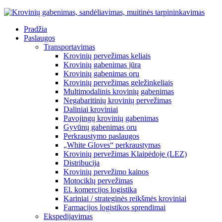
Pradžia
Paslaugos
Transportavimas
Krovinių pervežimas keliais
Krovinių gabenimas jūra
Krovinių gabenimas oru
Krovinių pervežimas geležinkeliais
Multimodalinis krovinių gabenimas
Negabaritinių krovinių pervežimas
Daliniai kroviniai
Pavojingų krovinių gabenimas
Gyvūnų gabenimas oru
Perkraustymo paslaugos
„White Gloves“ perkraustymas
Krovinių pervežimas Klaipėdoje (LEZ)
Distribucija
Krovinių pervežimo kainos
Motociklų pervežimas
El. komercijos logistika
Kariniai / strateginės reikšmės kroviniai
Farmacijos logistikos sprendimai
Ekspedijavimas