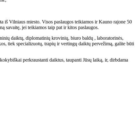
 iš Vilniaus miesto. Visos paslaugos teikiamos ir Kauno rajone 50
 savaitę, jei teikiamos taip pat ir kitos paslaugos.
eninių daiktų, diplomatinių krovinių, biuro baldų , laboratorinės,
, tiek specializuotų, trapių ir vertingų daiktų pervežimą, galite būti
r kokybiškai perkraustanti daiktus, taupanti Jūsų laiką, ir, dirbdama