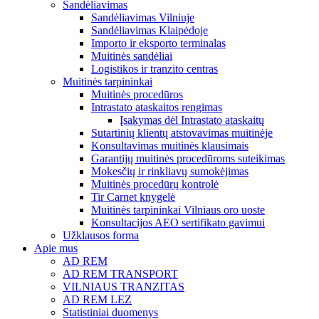
Sandėliavimas
Sandėliavimas Vilniuje
Sandėliavimas Klaipėdoje
Importo ir eksporto terminalas
Muitinės sandėliai
Logistikos ir tranzito centras
Muitinės tarpininkai
Muitinės procedūros
Intrastato ataskaitos rengimas
Įsakymas dėl Intrastato ataskaitų
Sutartinių klientų atstovavimas muitinėje
Konsultavimas muitinės klausimais
Garantijų muitinės procedūroms suteikimas
Mokesčių ir rinkliavų sumokėjimas
Muitinės procedūrų kontrolė
Tir Carnet knygelė
Muitinės tarpininkai Vilniaus oro uoste
Konsultacijos AEO sertifikato gavimui
Užklausos forma
Apie mus
AD REM
AD REM TRANSPORT
VILNIAUS TRANZITAS
AD REM LEZ
Statistiniai duomenys