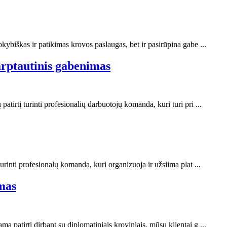
as ir patikimas krovos paslaugas, bet ir pasirūpina gabe ...
arptautinis gabenimas
turinti profesionalių darbuotojų komanda, kuri turi pri ...
 profesionalų komanda, kuri organizuoja ir užsiima plat ...
mas
tį dirbant su diplomatiniais kroviniais, mūsų klientai g ...