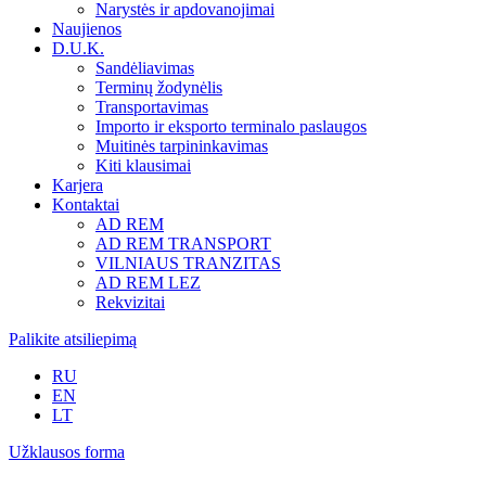
Narystės ir apdovanojimai
Naujienos
D.U.K.
Sandėliavimas
Terminų žodynėlis
Transportavimas
Importo ir eksporto terminalo paslaugos
Muitinės tarpininkavimas
Kiti klausimai
Karjera
Kontaktai
AD REM
AD REM TRANSPORT
VILNIAUS TRANZITAS
AD REM LEZ
Rekvizitai
Palikite atsiliepimą
RU
EN
LT
Užklausos forma