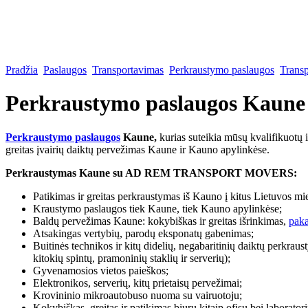
Pradžia
Paslaugos
Transportavimas
Perkraustymo paslaugos
Trans
Perkraustymo paslaugos Kaune
Perkraustymo paslaugos
Kaune,
kurias suteikia mūsų kvalifikuo
greitas įvairių daiktų pervežimas Kaune ir Kauno apylinkėse.
Perkraustymas Kaune su AD REM TRANSPORT MOVERS:
Patikimas ir greitas perkraustymas iš Kauno į kitus Lietuvos mie
Kraustymo paslaugos tiek Kaune, tiek Kauno apylinkėse;
Baldų pervežimas Kaune: kokybiškas ir greitas išrinkimas,
pak
Atsakingas vertybių, parodų eksponatų gabenimas;
Buitinės technikos ir kitų didelių, negabaritinių daiktų perkraust
kitokių spintų, pramoninių staklių ir serverių);
Gyvenamosios vietos paieškos;
Elektronikos, serverių, kitų prietaisų pervežimai;
Krovininio mikroautobuso nuoma su vairuotoju;
Kokybiškas, greitas ir patikimas biurų kitaip ofisų bei laborato