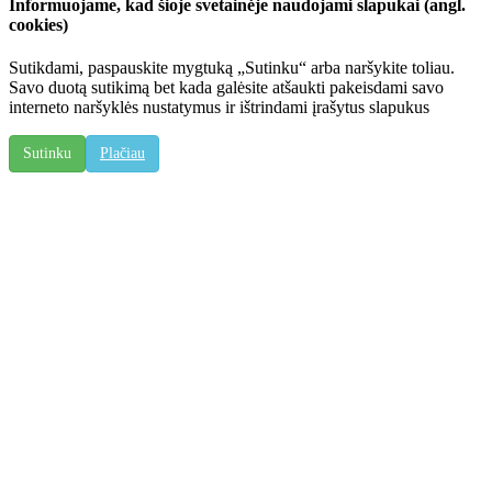
Informuojame, kad šioje svetainėje naudojami slapukai (angl.
cookies)
Sutikdami, paspauskite mygtuką „Sutinku“ arba naršykite toliau.
Savo duotą sutikimą bet kada galėsite atšaukti pakeisdami savo
interneto naršyklės nustatymus ir ištrindami įrašytus slapukus
Sutinku
Plačiau