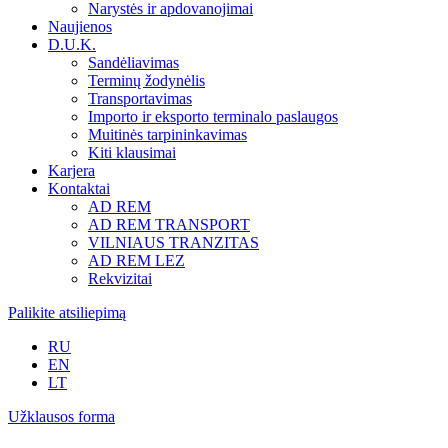
Narystės ir apdovanojimai
Naujienos
D.U.K.
Sandėliavimas
Terminų žodynėlis
Transportavimas
Importo ir eksporto terminalo paslaugos
Muitinės tarpininkavimas
Kiti klausimai
Karjera
Kontaktai
AD REM
AD REM TRANSPORT
VILNIAUS TRANZITAS
AD REM LEZ
Rekvizitai
Palikite atsiliepimą
RU
EN
LT
Užklausos forma