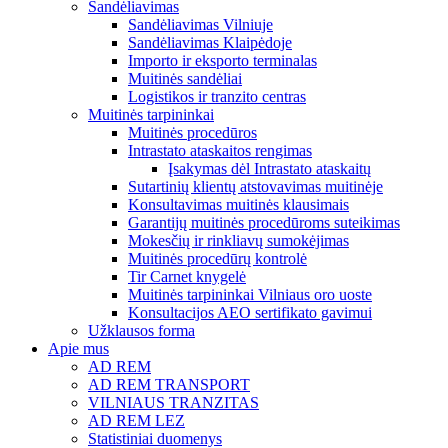
Sandėliavimas
Sandėliavimas Vilniuje
Sandėliavimas Klaipėdoje
Importo ir eksporto terminalas
Muitinės sandėliai
Logistikos ir tranzito centras
Muitinės tarpininkai
Muitinės procedūros
Intrastato ataskaitos rengimas
Įsakymas dėl Intrastato ataskaitų
Sutartinių klientų atstovavimas muitinėje
Konsultavimas muitinės klausimais
Garantijų muitinės procedūroms suteikimas
Mokesčių ir rinkliavų sumokėjimas
Muitinės procedūrų kontrolė
Tir Carnet knygelė
Muitinės tarpininkai Vilniaus oro uoste
Konsultacijos AEO sertifikato gavimui
Užklausos forma
Apie mus
AD REM
AD REM TRANSPORT
VILNIAUS TRANZITAS
AD REM LEZ
Statistiniai duomenys