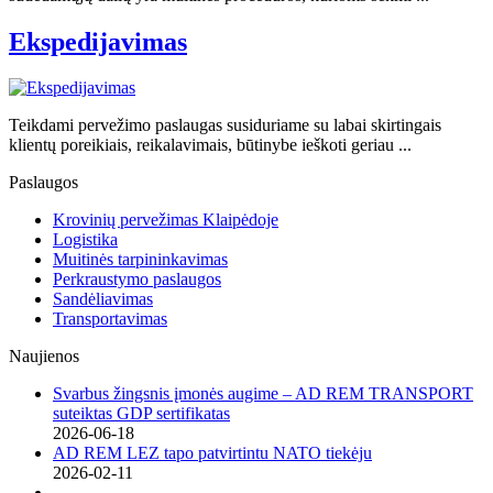
Ekspedijavimas
Teikdami pervežimo paslaugas susiduriame su labai skirtingais
klientų poreikiais, reikalavimais, būtinybe ieškoti geriau ...
Paslaugos
Krovinių pervežimas Klaipėdoje
Logistika
Muitinės tarpininkavimas
Perkraustymo paslaugos
Sandėliavimas
Transportavimas
Naujienos
Svarbus žingsnis įmonės augime – AD REM TRANSPORT
suteiktas GDP sertifikatas
2026-06-18
AD REM LEZ tapo patvirtintu NATO tiekėju
2026-02-11