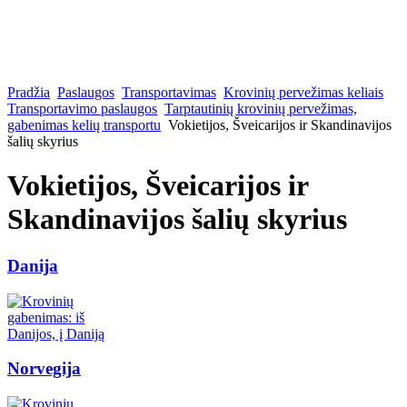
Pradžia
Paslaugos
Transportavimas
Krovinių pervežimas keliais
Transportavimo paslaugos
Tarptautinių krovinių pervežimas,
gabenimas kelių transportu
Vokietijos, Šveicarijos ir Skandinavijos
šalių skyrius
Vokietijos, Šveicarijos ir
Skandinavijos šalių skyrius
Danija
Norvegija