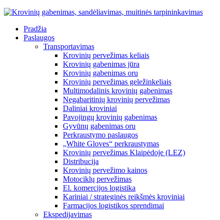
Pradžia
Paslaugos
Transportavimas
Krovinių pervežimas keliais
Krovinių gabenimas jūra
Krovinių gabenimas oru
Krovinių pervežimas geležinkeliais
Multimodalinis krovinių gabenimas
Negabaritinių krovinių pervežimas
Daliniai kroviniai
Pavojingų krovinių gabenimas
Gyvūnų gabenimas oru
Perkraustymo paslaugos
„White Gloves“ perkraustymas
Krovinių pervežimas Klaipėdoje (LEZ)
Distribucija
Krovinių pervežimo kainos
Motociklų pervežimas
El. komercijos logistika
Kariniai / strateginės reikšmės kroviniai
Farmacijos logistikos sprendimai
Ekspedijavimas