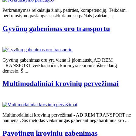
Perkraustymas reikalauja žinių, patirties, kompetencijų. Teikdami
perkraustymo paslaugas susiduriame su pačiais įvairiau ...
Gyvūnų gabenimas oro transportu
Gyvūnų gabenimas oru yra viena iš įdomiausių AD REM
TRANSPORT veiklos sričių, kuriai yra skiriama išties daug
dėmesio. Š ...
Multimodaliniai krovinių pervežimai
Multimodaliniai krovinių pervežimai - AD REM TRANSPORT ne
naujiena . Šis metodas veiksmingas gabenant negabaritinius kro ...
Pavojingų krovinių gabenimas