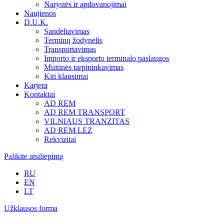
Narystės ir apdovanojimai
Naujienos
D.U.K.
Sandėliavimas
Terminų žodynėlis
Transportavimas
Importo ir eksporto terminalo paslaugos
Muitinės tarpininkavimas
Kiti klausimai
Karjera
Kontaktai
AD REM
AD REM TRANSPORT
VILNIAUS TRANZITAS
AD REM LEZ
Rekvizitai
Palikite atsiliepimą
RU
EN
LT
Užklausos forma