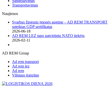
Sandėliavimas
Transportavimas
Naujienos
Svarbus žingsnis įmonės augime – AD REM TRANSPORT
suteiktas GDP sertifikatas
2026-06-18
AD REM LEZ tapo patvirtintu NATO tiekėju
2026-02-11
AD REM Group
Ad rem transport
Ad rem lez
Ad rem
Vilniaus tranzitas