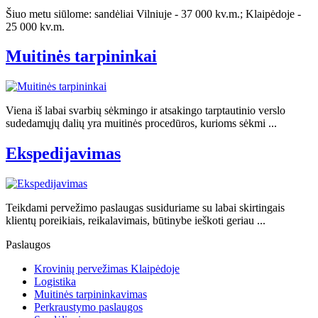
Šiuo metu siūlome: sandėliai Vilniuje - 37 000 kv.m.; Klaipėdoje -
25 000 kv.m.
Muitinės tarpininkai
Viena iš labai svarbių sėkmingo ir atsakingo tarptautinio verslo
sudedamųjų dalių yra muitinės procedūros, kurioms sėkmi ...
Ekspedijavimas
Teikdami pervežimo paslaugas susiduriame su labai skirtingais
klientų poreikiais, reikalavimais, būtinybe ieškoti geriau ...
Paslaugos
Krovinių pervežimas Klaipėdoje
Logistika
Muitinės tarpininkavimas
Perkraustymo paslaugos