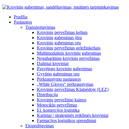
Pradžia
Paslaugos
Transportavimas
Krovinių pervežimas keliais
Krovinių gabenimas jūra
Krovinių gabenimas oru
Krovinių pervežimas geležinkeliais
Multimodalinis krovinių gabenimas
Negabaritinių krovinių pervežimas
Daliniai kroviniai
Pavojingų krovinių gabenimas
Gyvūnų gabenimas oru
Perkraustymo paslaugos
„White Gloves“ perkraustymas
Krovinių pervežimas Klaipėdoje (LEZ)
Distribucija
Krovinių pervežimo kainos
Motociklų pervežimas
El. komercijos logistika
Kariniai / strateginės reikšmės kroviniai
Farmacijos logistikos sprendimai
Ekspedijavimas