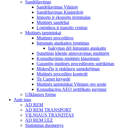
Sandėliavimas
Sandėliavimas Vilniuje
Sandėliavimas Klaipėdoje
Importo ir eksporto terminalas
Muitinės sandėliai
Logistikos ir tranzito centras
Muitinės tarpininkai
Muitinės procedūros
Intrastato ataskaitos rengimas
Įsakymas dėl Intrastato ataskaitų
Sutartinių klientų atstovavimas muitinėje
Konsultavimas muitinės klausimais
Garantijų muitinės procedūroms suteikimas
Mokesčių ir rinkliavų sumokėjimas
Muitinės procedūrų kontrolė
Tir Carnet knygelė
Muitinės tarpininkai Vilniaus oro uoste
Konsultacijos AEO sertifikato gavimui
Užklausos forma
Apie mus
AD REM
AD REM TRANSPORT
VILNIAUS TRANZITAS
AD REM LEZ
Statistiniai duomenys