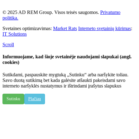
© 2025 AD REM Group. Visos teisės saugomos.
Privatumo
politika.
Svetaines optimizavimas:
Market Rats
Interneto svetainių kūrimas
:
IT Solutions
Scroll
Informuojame, kad šioje svetainėje naudojami slapukai (angl.
cookies)
Sutikdami, paspauskite mygtuką „Sutinku“ arba naršykite toliau.
Savo duotą sutikimą bet kada galėsite atšaukti pakeisdami savo
interneto naršyklės nustatymus ir ištrindami įrašytus slapukus
Sutinku
Plačiau