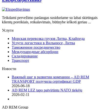
Teikdami pervežimo paslaugas susiduriame su labai skirtingais
klientų poreikiais, reikalavimais, būtinybe ieškoti geriau ...
Услуги
Морская перевозка грузов Литва, Клайпеда
Услуги логистики в Вильнюсе, Литва
Таможенное посредничество
Международные абсорбции
Складирование
Транспорт
Новости
Важный шаг в развитии компании – AD REM
TRANSPORT получила сертификат GDP
2026-06-18
AD REM LEZ tapo patvirtintu NATO tiekėju
2026-02-11
AD REM Group