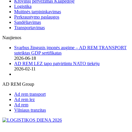
Krovinių pervežimas Klaipėdoje
Logistika
Muitinės tarpininkavimas
Perkraustymo paslaugos
Sandėliavimas
Transportavimas
Naujienos
Svarbus žingsnis įmonės augime – AD REM TRANSPORT
suteiktas GDP sertifikatas
2026-06-18
AD REM LEZ tapo patvirtintu NATO tiekėju
2026-02-11
AD REM Group
Ad rem transport
Ad rem lez
Ad rem
Vilniaus tranzitas