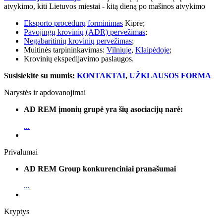
atvykimo, kiti Lietuvos miestai - kitą dieną po mašinos atvykimo
Eksporto procedūrų forminimas
Kipre;
Pavojingų krovinių (ADR) pervežimas
;
Negabaritinių krovinių pervežimas
;
Muitinės tarpininkavimas:
Vilniuje
,
Klaipėdoje
;
Krovinių ekspedijavimo paslaugos.
Susisiekite su mumis:
KONTAKTAI
,
UŽKLAUSOS FORMA
Narystės ir apdovanojimai
AD REM įmonių grupė yra šių asociacijų narė:
...
Privalumai
AD REM Group konkurenciniai pranašumai
...
Kryptys