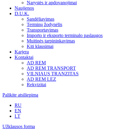
Narystės ir apdovanojimai
Naujienos
D.U.K.
Sandėliavimas
Terminų žodynėlis
Transportavimas
Importo ir eksporto terminalo paslaugos
Muitinės tarpininkavimas
Kiti klausimai
Karjera
Kontaktai
AD REM
AD REM TRANSPORT
VILNIAUS TRANZITAS
AD REM LEZ
Rekvizitai
Palikite atsiliepimą
RU
EN
LT
Užklausos forma