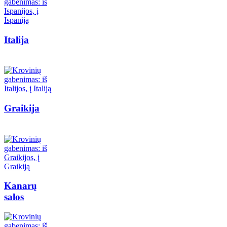
Italija
Graikija
Kanarų
salos