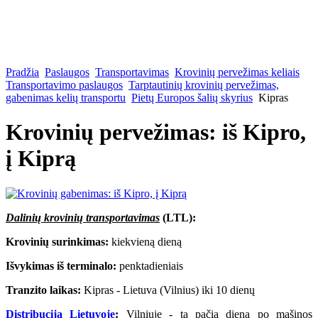
Pradžia
Paslaugos
Transportavimas
Krovinių pervežimas keliais
Transportavimo paslaugos
Tarptautinių krovinių pervežimas,
gabenimas kelių transportu
Pietų Europos šalių skyrius
Kipras
Krovinių pervežimas: iš Kipro,
į Kiprą
Dalinių krovinių transportavimas
(LTL):
Krovinių surinkimas:
kiekvieną dieną
Išvykimas iš terminalo:
penktadieniais
Tranzito laikas:
Kipras - Lietuva (Vilnius) iki 10 dienų
Distribucija Lietuvoje
:
Vilniuje - tą pačią dieną po mašinos