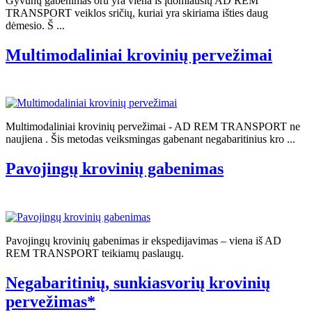
Gyvūnų gabenimas oru yra viena iš įdomiausių AD REM
TRANSPORT veiklos sričių, kuriai yra skiriama išties daug
dėmesio. Š ...
Multimodaliniai krovinių pervežimai
Multimodaliniai krovinių pervežimai - AD REM TRANSPORT ne
naujiena . Šis metodas veiksmingas gabenant negabaritinius kro ...
Pavojingų krovinių gabenimas
Pavojingų krovinių gabenimas ir ekspedijavimas – viena iš AD
REM TRANSPORT teikiamų paslaugų.
Negabaritinių, sunkiasvorių krovinių
pervežimas*