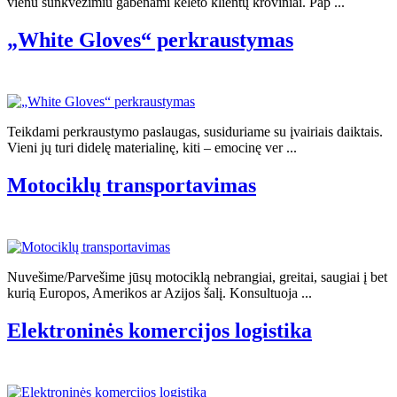
vienu sunkvežimiu gabenami keleto klientų kroviniai. Pap ...
„White Gloves“ perkraustymas
Teikdami perkraustymo paslaugas, susiduriame su įvairiais daiktais.
Vieni jų turi didelę materialinę, kiti – emocinę ver ...
Motociklų transportavimas
Nuvešime/Parvešime jūsų motociklą nebrangiai, greitai, saugiai į bet
kurią Europos, Amerikos ar Azijos šalį. Konsultuoja ...
Elektroninės komercijos logistika