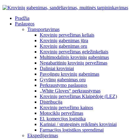
Pradžia
Paslaugos
Transportavimas
Krovinių pervežimas keliais
Krovinių gabenimas jūra
Krovinių gabenimas oru
Krovinių pervežimas geležinkeliais
Multimodalinis krovinių gabenimas
Negabaritinių krovinių pervežimas
Daliniai kroviniai
Pavojingų krovinių gabenimas
Gyvūnų gabenimas oru
Perkraustymo paslaugos
„White Gloves“ perkraustymas
Krovinių pervežimas Klaipėdoje (LEZ)
Distribucija
Krovinių pervežimo kainos
Motociklų pervežimas
El. komercijos logistika
Kariniai / strateginės reikšmės kroviniai
Farmacijos logistikos sprendimai
Ekspedijavimas