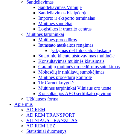
Sandėliavimas
Sandėliavimas Vilniuje
Sandėliavimas Klaipėdoje
Importo ir eksporto terminalas
Muitinės sandėliai
Logistikos ir tranzito centras
Muitinės tarpininkai
Muitinės procedūros
Intrastato ataskaitos rengimas
Įsakymas dėl Intrastato ataskaitų
Sutartinių klientų atstovavimas muitinėje
Konsultavimas muitinės klausimais
Garantijų muitinės procedūroms suteikimas
Mokesčių ir rinkliavų sumokėjimas
Muitinės procedūrų kontrolė
Tir Carnet knygelė
Muitinės tarpininkai Vilniaus oro uoste
Konsultacijos AEO sertifikato gavimui
Užklausos forma
Apie mus
AD REM
AD REM TRANSPORT
VILNIAUS TRANZITAS
AD REM LEZ
Statistiniai duomenys