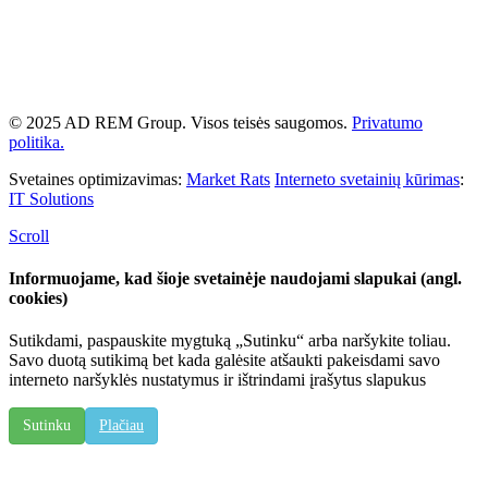
© 2025 AD REM Group. Visos teisės saugomos.
Privatumo
politika.
Svetaines optimizavimas:
Market Rats
Interneto svetainių kūrimas
:
IT Solutions
Scroll
Informuojame, kad šioje svetainėje naudojami slapukai (angl.
cookies)
Sutikdami, paspauskite mygtuką „Sutinku“ arba naršykite toliau.
Savo duotą sutikimą bet kada galėsite atšaukti pakeisdami savo
interneto naršyklės nustatymus ir ištrindami įrašytus slapukus
Sutinku
Plačiau