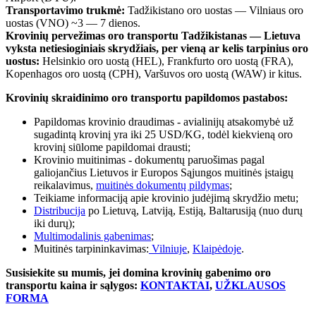
Transportavimo trukmė:
Tadžikistano oro uostas — Vilniaus oro
uostas (VNO) ~3 — 7 dienos.
Krovinių pervežimas oro transportu Tadžikistanas — Lietuva
vyksta netiesioginiais skrydžiais, per vieną ar kelis tarpinius oro
uostus:
Helsinkio oro uostą (HEL), Frankfurto oro uostą (FRA),
Kopenhagos oro uostą (CPH), Varšuvos oro uostą (WAW) ir kitus.
Krovinių skraidinimo oro transportu papildomos pastabos:
Papildomas krovinio draudimas - avialinijų atsakomybė už
sugadintą krovinį yra iki 25 USD/KG, todėl kiekvieną oro
krovinį siūlome papildomai drausti;
Krovinio muitinimas - dokumentų paruošimas pagal
galiojančius Lietuvos ir Europos Sąjungos muitinės įstaigų
reikalavimus,
muitinės dokumentų pildymas
;
Teikiame informaciją apie krovinio judėjimą skrydžio metu;
Distribucija
po Lietuvą, Latviją, Estiją, Baltarusiją (nuo durų
iki durų);
Multimodalinis gabenimas
;
Muitinės tarpininkavimas:
Vilniuje
,
Klaipėdoje
.
Susisiekite su mumis, jei domina krovinių gabenimo oro
transportu kaina ir sąlygos:
KONTAKTAI
,
UŽKLAUSOS
FORMA