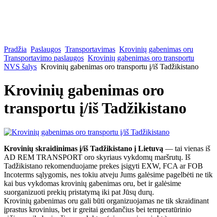
Pradžia
Paslaugos
Transportavimas
Krovinių gabenimas oru
Transportavimo paslaugos
Krovinių gabenimas oro transportu
NVS šalys
Krovinių gabenimas oro transportu į/iš Tadžikistano
Krovinių gabenimas oro
transportu į/iš Tadžikistano
Krovinių skraidinimas į/iš Tadžikistano į Lietuvą
— tai vienas iš
AD REM TRANSPORT oro skyriaus vykdomų maršrutų. Iš
Tadžikistano rekomenduojame prekes įsigyti EXW, FCA ar FOB
Incoterms sąlygomis, nes tokiu atveju Jums galėsime pagelbėti ne tik
kai bus vykdomas krovinių gabenimas oru, bet ir galėsime
suorganizuoti prekių pristatymą iki pat Jūsų durų.
Krovinių gabenimas oru gali būti organizuojamas ne tik skraidinant
įprastus krovinius, bet ir greitai gendančius bei temperatūrinio