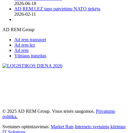
2026-06-18
AD REM LEZ tapo patvirtintu NATO tiekėju
2026-02-11
AD REM Group
Ad rem transport
Ad rem lez
Ad rem
Vilniaus tranzitas
© 2025 AD REM Group. Visos teisės saugomos.
Privatumo
politika.
Svetaines optimizavimas:
Market Rats
Interneto svetainių kūrimas
:
IT Solutions