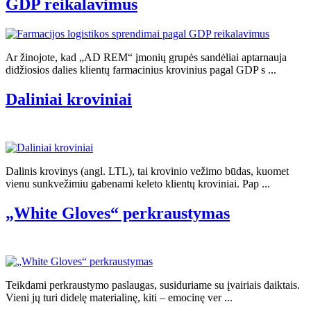
GDP reikalavimus
Ar žinojote, kad „AD REM“ įmonių grupės sandėliai aptarnauja
didžiosios dalies klientų farmacinius krovinius pagal GDP s ...
Daliniai kroviniai
Dalinis krovinys (angl. LTL), tai krovinio vežimo būdas, kuomet
vienu sunkvežimiu gabenami keleto klientų kroviniai. Pap ...
„White Gloves“ perkraustymas
Teikdami perkraustymo paslaugas, susiduriame su įvairiais daiktais.
Vieni jų turi didelę materialinę, kiti – emocinę ver ...