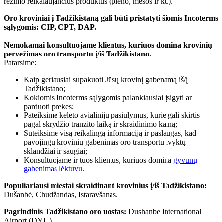
rėžimo reikalaujančius produktus (pieno, mėsos ir kt.).
Oro kroviniai į Tadžikistaną gali būti pristatyti šiomis Incoterms
sąlygomis: CIP, CPT, DAP.
Nemokamai konsultuojame klientus, kuriuos domina krovinių
pervežimas oro transportu į/iš Tadžikistano.
Patarsime:
Kaip geriausiai supakuoti Jūsų krovinį gabenamą iš/į
Tadžikistano;
Kokiomis Incoterms sąlygomis palankiausiai įsigyti ar
parduoti prekes;
Pateiksime keleto avialinijų pasiūlymus, kurie gali skirtis
pagal skrydžio tranzito laiką ir skraidinimo kainą;
Suteiksime visą reikalingą informaciją ir paslaugas, kad
pavojingų krovinių gabenimas oro transportu įvyktų
sklandžiai ir saugiai;
Konsultuojame ir tuos klientus, kuriuos domina
gyvūnų
gabenimas lėktuvu
.
Populiariausi miestai skraidinant krovinius į/iš Tadžikistano:
Dušanbė, Chudžandas, Istaravšanas.
Pagrindinis Tadžikistano oro uostas:
Dushanbe International
Airport (DYU).