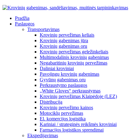
Pradžia
Paslaugos
Transportavimas
Krovinių pervežimas keliais
Krovinių gabenimas jūra
Krovinių gabenimas oru
Krovinių pervežimas geležinkeliais
Multimodalinis krovinių gabenimas
Negabaritinių krovinių pervežimas
Daliniai kroviniai
Pavojingų krovinių gabenimas
Gyvūnų gabenimas oru
Perkraustymo paslaugos
„White Gloves“ perkraustymas
Krovinių pervežimas Klaipėdoje (LEZ)
Distribucija
Krovinių pervežimo kainos
Motociklų pervežimas
El. komercijos logistika
Kariniai / strateginės reikšmės kroviniai
Farmacijos logistikos sprendimai
Ekspedijavimas