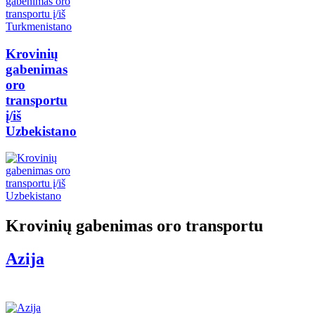
Krovinių
gabenimas
oro
transportu
į/iš
Uzbekistano
Krovinių gabenimas oro transportu
Azija