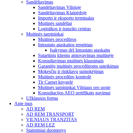
Sandėliavimas
Sandėliavimas Vilniuje
Sandėliavimas Klaipėdoje
Importo ir eksporto terminalas
Muitinės sandėliai
Logistikos ir tranzito centras
Muitinės tarpininkai
Muitinės procedūros
Intrastato ataskaitos rengimas
Įsakymas dėl Intrastato ataskaitų
Sutartinių klientų atstovavimas muitinėje
Konsultavimas muitinės klausimais
Garantijų muitinės procedūroms suteikimas
Mokesčių ir rinkliavų sumokėjimas
Muitinės procedūrų kontrolė
Tir Carnet knygelė
Muitinės tarpininkai Vilniaus oro uoste
Konsultacijos AEO sertifikato gavimui
Užklausos forma
Apie mus
AD REM
AD REM TRANSPORT
VILNIAUS TRANZITAS
AD REM LEZ
Statistiniai duomenys