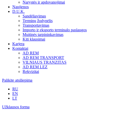
Narystės ir apdovanojimai
Naujienos
D.U.K.
Sandėliavimas
Terminų žodynėlis
Transportavimas
Importo ir eksporto terminalo paslaugos
Muitinės tarpininkavimas
Kiti klausimai
Karjera
Kontaktai
AD REM
AD REM TRANSPORT
VILNIAUS TRANZITAS
AD REM LEZ
Rekvizitai
Palikite atsiliepimą
RU
EN
LT
Užklausos forma