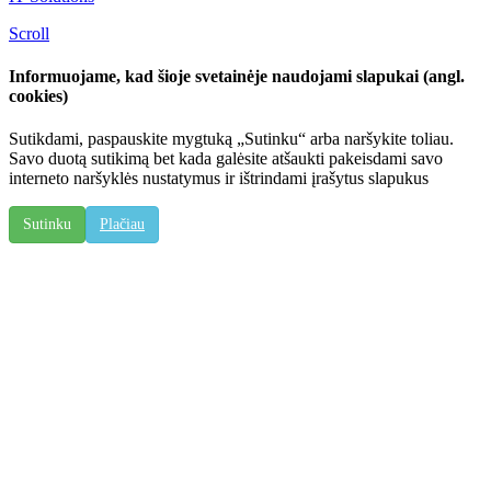
Scroll
Informuojame, kad šioje svetainėje naudojami slapukai (angl.
cookies)
Sutikdami, paspauskite mygtuką „Sutinku“ arba naršykite toliau.
Savo duotą sutikimą bet kada galėsite atšaukti pakeisdami savo
interneto naršyklės nustatymus ir ištrindami įrašytus slapukus
Sutinku
Plačiau