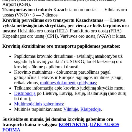
Airport (KSN).
Transportavimo trukmė:
Kazachstano oro uostas — Vilniaus oro
uostas (VNO) ~3 — 7 dienos.
Krovinių pervežimas oro transportu Kazachstanas — Lietuva
vyksta netiesioginiais skrydžiais, per vieną ar kelis tarpinius oro
uostus:
Helsinkio oro uostą (HEL), Frankfurto oro uostą (FRA),
Kopenhagos oro uostą (CPH), Varšuvos oro uostą (WAW) ir kitus.
Krovinių skraidinimo oro transportu papildomos pastabos:
Papildomas krovinio draudimas - avialinijų atsakomybė už
sugadintą krovinį yra iki 25 USD/KG, todėl kiekvieną oro
krovinį siūlome papildomai drausti;
Krovinio muitinimas - dokumentų paruošimas pagal
galiojančius Lietuvos ir Europos Sąjungos muitinės įstaigų
reikalavimus,
muitinės dokumentų pildymas
;
Teikiame informaciją apie krovinio judėjimą skrydžio metu;
Distribucija
po Lietuvą, Latviją, Estiją, Baltarusiją (nuo durų
iki durų);
Multimodalinis gabenimas
;
Muitinės tarpininkavimas:
Vilniuje
,
Klaipėdoje
.
Susisiekite su mumis, jei domina krovinių gabenimo oro
transportu kaina ir sąlygos:
KONTAKTAI
,
UŽKLAUSOS
FORMA