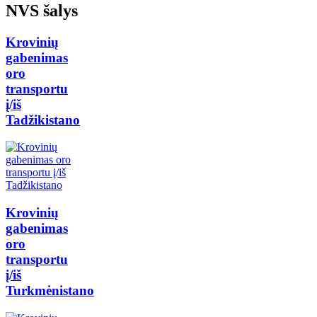
NVS šalys
Krovinių
gabenimas
oro
transportu
į/iš
Tadžikistano
Krovinių
gabenimas
oro
transportu
į/iš
Turkmėnistano