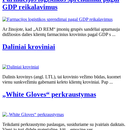
GDP reikalavimus
Ar žinojote, kad „AD REM“ įmonių grupės sandėliai aptarnauja
didžiosios dalies klientų farmacinius krovinius pagal GDP s ...
Daliniai kroviniai
Dalinis krovinys (angl. LTL), tai krovinio vežimo būdas, kuomet
vienu sunkvežimiu gabenami keleto klientų kroviniai. Pap ...
„White Gloves“ perkraustymas
Teikdami perkraustymo paslaugas, susiduriame su įvairiais daiktais.
Vieni jų turi didelę materialinę, kiti – emocinę ver ...