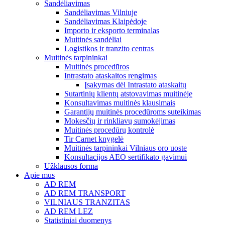
Sandėliavimas
Sandėliavimas Vilniuje
Sandėliavimas Klaipėdoje
Importo ir eksporto terminalas
Muitinės sandėliai
Logistikos ir tranzito centras
Muitinės tarpininkai
Muitinės procedūros
Intrastato ataskaitos rengimas
Įsakymas dėl Intrastato ataskaitų
Sutartinių klientų atstovavimas muitinėje
Konsultavimas muitinės klausimais
Garantijų muitinės procedūroms suteikimas
Mokesčių ir rinkliavų sumokėjimas
Muitinės procedūrų kontrolė
Tir Carnet knygelė
Muitinės tarpininkai Vilniaus oro uoste
Konsultacijos AEO sertifikato gavimui
Užklausos forma
Apie mus
AD REM
AD REM TRANSPORT
VILNIAUS TRANZITAS
AD REM LEZ
Statistiniai duomenys