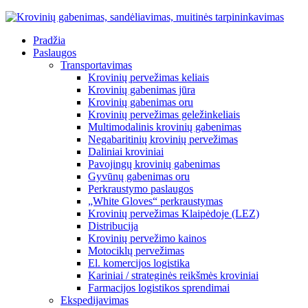
Pradžia
Paslaugos
Transportavimas
Krovinių pervežimas keliais
Krovinių gabenimas jūra
Krovinių gabenimas oru
Krovinių pervežimas geležinkeliais
Multimodalinis krovinių gabenimas
Negabaritinių krovinių pervežimas
Daliniai kroviniai
Pavojingų krovinių gabenimas
Gyvūnų gabenimas oru
Perkraustymo paslaugos
„White Gloves“ perkraustymas
Krovinių pervežimas Klaipėdoje (LEZ)
Distribucija
Krovinių pervežimo kainos
Motociklų pervežimas
El. komercijos logistika
Kariniai / strateginės reikšmės kroviniai
Farmacijos logistikos sprendimai
Ekspedijavimas