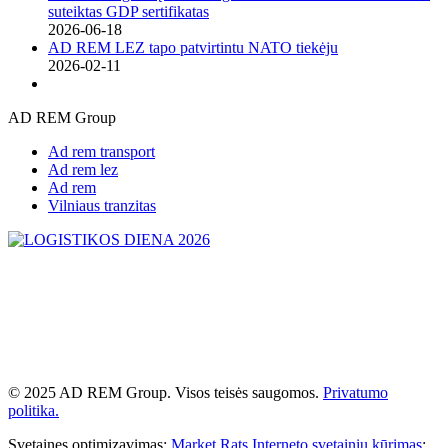
suteiktas GDP sertifikatas
2026-06-18
AD REM LEZ tapo patvirtintu NATO tiekėju
2026-02-11
AD REM Group
Ad rem transport
Ad rem lez
Ad rem
Vilniaus tranzitas
© 2025 AD REM Group. Visos teisės saugomos.
Privatumo
politika.
Svetaines optimizavimas:
Market Rats
Interneto svetainių kūrimas
: