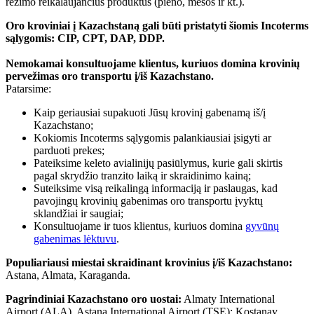
rėžimo reikalaujančius produktus (pieno, mėsos ir kt.).
Oro kroviniai į Kazachstaną gali būti pristatyti šiomis Incoterms
sąlygomis: CIP, CPT, DAP, DDP.
Nemokamai konsultuojame klientus, kuriuos domina krovinių
pervežimas oro transportu į/iš Kazachstano.
Patarsime:
Kaip geriausiai supakuoti Jūsų krovinį gabenamą iš/į
Kazachstano;
Kokiomis Incoterms sąlygomis palankiausiai įsigyti ar
parduoti prekes;
Pateiksime keleto avialinijų pasiūlymus, kurie gali skirtis
pagal skrydžio tranzito laiką ir skraidinimo kainą;
Suteiksime visą reikalingą informaciją ir paslaugas, kad
pavojingų krovinių gabenimas oro transportu įvyktų
sklandžiai ir saugiai;
Konsultuojame ir tuos klientus, kuriuos domina
gyvūnų
gabenimas lėktuvu
.
Populiariausi miestai skraidinant krovinius į/iš Kazachstano:
Astana, Almata, Karaganda.
Pagrindiniai Kazachstano oro uostai:
Almaty International
Airport (ALA), Astana International Airport (TSE); Kostanay