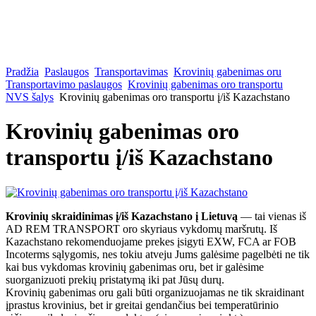
Pradžia
Paslaugos
Transportavimas
Krovinių gabenimas oru
Transportavimo paslaugos
Krovinių gabenimas oro transportu
NVS šalys
Krovinių gabenimas oro transportu į/iš Kazachstano
Krovinių gabenimas oro
transportu į/iš Kazachstano
Krovinių skraidinimas į/iš Kazachstano į Lietuvą
— tai vienas iš
AD REM TRANSPORT oro skyriaus vykdomų maršrutų. Iš
Kazachstano rekomenduojame prekes įsigyti EXW, FCA ar FOB
Incoterms sąlygomis, nes tokiu atveju Jums galėsime pagelbėti ne tik
kai bus vykdomas krovinių gabenimas oru, bet ir galėsime
suorganizuoti prekių pristatymą iki pat Jūsų durų.
Krovinių gabenimas oru gali būti organizuojamas ne tik skraidinant
įprastus krovinius, bet ir greitai gendančius bei temperatūrinio