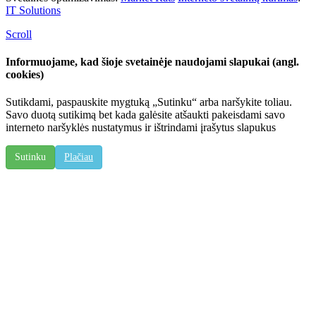
IT Solutions
Scroll
Informuojame, kad šioje svetainėje naudojami slapukai (angl.
cookies)
Sutikdami, paspauskite mygtuką „Sutinku“ arba naršykite toliau.
Savo duotą sutikimą bet kada galėsite atšaukti pakeisdami savo
interneto naršyklės nustatymus ir ištrindami įrašytus slapukus
Sutinku
Plačiau