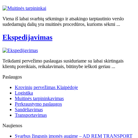
Viena iš labai svarbių sėkmingo ir atsakingo tarptautinio verslo
sudedamųjų dalių yra muitinės procedūros, kurioms sėkmi ...
Ekspedijavimas
Teikdami pervežimo paslaugas susiduriame su labai skirtingais
klientų poreikiais, reikalavimais, būtinybe ieškoti geriau ...
Paslaugos
Krovinių pervežimas Klaipėdoje
Logistika
Muitinės tarpininkavimas
Perkraustymo paslaugos
Sandėliavimas
Transportavimas
Naujienos
Svarbus žingsnis įmonės augime – AD REM TRANSPORT