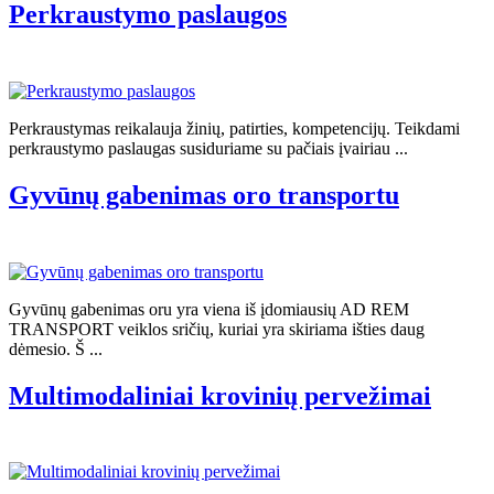
Perkraustymo paslaugos
Perkraustymas reikalauja žinių, patirties, kompetencijų. Teikdami
perkraustymo paslaugas susiduriame su pačiais įvairiau ...
Gyvūnų gabenimas oro transportu
Gyvūnų gabenimas oru yra viena iš įdomiausių AD REM
TRANSPORT veiklos sričių, kuriai yra skiriama išties daug
dėmesio. Š ...
Multimodaliniai krovinių pervežimai