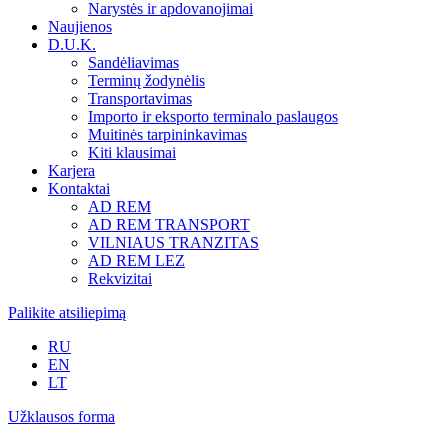
Narystės ir apdovanojimai
Naujienos
D.U.K.
Sandėliavimas
Terminų žodynėlis
Transportavimas
Importo ir eksporto terminalo paslaugos
Muitinės tarpininkavimas
Kiti klausimai
Karjera
Kontaktai
AD REM
AD REM TRANSPORT
VILNIAUS TRANZITAS
AD REM LEZ
Rekvizitai
Palikite atsiliepimą
RU
EN
LT
Užklausos forma