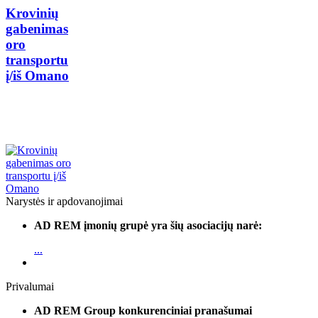
Krovinių
gabenimas
oro
transportu
į/iš Omano
Narystės ir apdovanojimai
AD REM įmonių grupė yra šių asociacijų narė:
...
Privalumai
AD REM Group konkurenciniai pranašumai