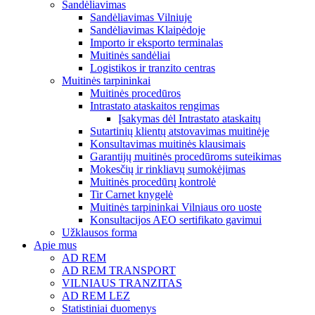
Sandėliavimas
Sandėliavimas Vilniuje
Sandėliavimas Klaipėdoje
Importo ir eksporto terminalas
Muitinės sandėliai
Logistikos ir tranzito centras
Muitinės tarpininkai
Muitinės procedūros
Intrastato ataskaitos rengimas
Įsakymas dėl Intrastato ataskaitų
Sutartinių klientų atstovavimas muitinėje
Konsultavimas muitinės klausimais
Garantijų muitinės procedūroms suteikimas
Mokesčių ir rinkliavų sumokėjimas
Muitinės procedūrų kontrolė
Tir Carnet knygelė
Muitinės tarpininkai Vilniaus oro uoste
Konsultacijos AEO sertifikato gavimui
Užklausos forma
Apie mus
AD REM
AD REM TRANSPORT
VILNIAUS TRANZITAS
AD REM LEZ
Statistiniai duomenys