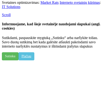
Svetaines optimizavimas:
Market Rats
Interneto svetainių kūrimas
:
IT Solutions
Scroll
Informuojame, kad šioje svetainėje naudojami slapukai (angl.
cookies)
Sutikdami, paspauskite mygtuką „Sutinku“ arba naršykite toliau.
Savo duotą sutikimą bet kada galėsite atšaukti pakeisdami savo
interneto naršyklės nustatymus ir ištrindami įrašytus slapukus
Sutinku
Plačiau