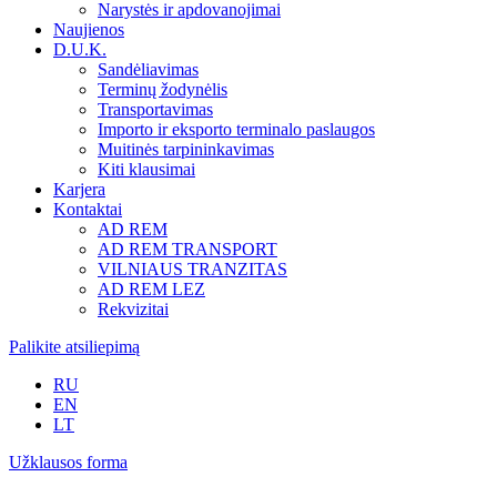
Narystės ir apdovanojimai
Naujienos
D.U.K.
Sandėliavimas
Terminų žodynėlis
Transportavimas
Importo ir eksporto terminalo paslaugos
Muitinės tarpininkavimas
Kiti klausimai
Karjera
Kontaktai
AD REM
AD REM TRANSPORT
VILNIAUS TRANZITAS
AD REM LEZ
Rekvizitai
Palikite atsiliepimą
RU
EN
LT
Užklausos forma