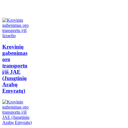
Krovinių
gabenimas
oro
transportu
į/iš JAE
(Jungtinių
Arabų
Emyratų)