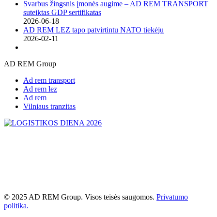
Svarbus žingsnis įmonės augime – AD REM TRANSPORT
suteiktas GDP sertifikatas
2026-06-18
AD REM LEZ tapo patvirtintu NATO tiekėju
2026-02-11
AD REM Group
Ad rem transport
Ad rem lez
Ad rem
Vilniaus tranzitas
© 2025 AD REM Group. Visos teisės saugomos.
Privatumo
politika.