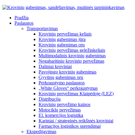
Pradžia
Paslaugos
Transportavimas
Krovinių pervežimas keliais
Krovinių gabenimas jūra
Krovinių gabenimas oru
Krovinių pervežimas geležinkeliais
Multimodalinis krovinių gabenimas
Negabaritinių krovinių pervežimas
Daliniai kroviniai
Pavojingų krovinių gabenimas
Gyvūnų gabenimas oru
Perkraustymo paslaugos
„White Gloves“ perkraustymas
Krovinių pervežimas Klaipėdoje (LEZ)
Distribucija
Krovinių pervežimo kainos
Motociklų pervežimas
El. komercijos logistika
Kariniai / strateginės reikšmės kroviniai
Farmacijos logistikos sprendimai
Ekspedijavimas