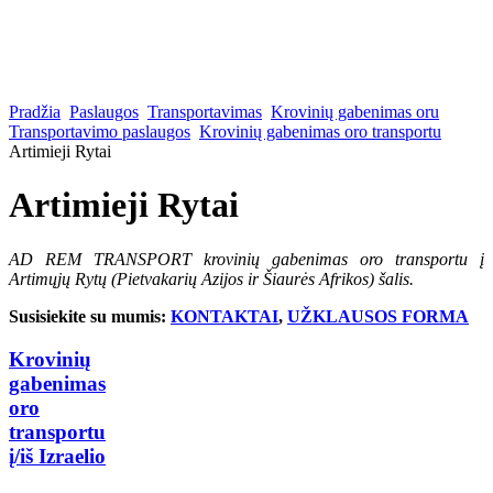
Pradžia
Paslaugos
Transportavimas
Krovinių gabenimas oru
Transportavimo paslaugos
Krovinių gabenimas oro transportu
Artimieji Rytai
Artimieji Rytai
AD REM TRANSPORT krovinių gabenimas oro transportu į
Artimųjų Rytų (Pietvakarių Azijos ir Šiaurės Afrikos) šalis.
Susisiekite su mumis:
KONTAKTAI
,
UŽKLAUSOS FORMA
Krovinių
gabenimas
oro
transportu
į/iš Izraelio