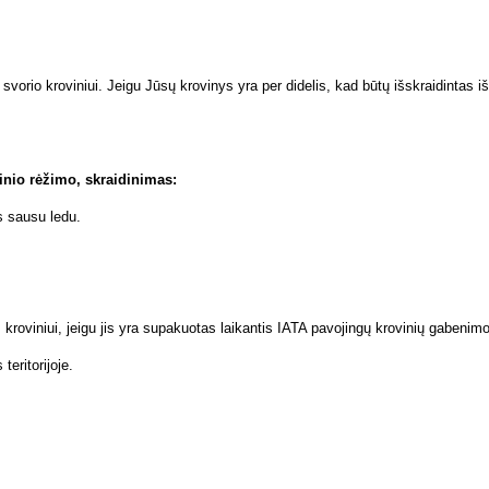
orio kroviniui. Jeigu Jūsų krovinys yra per didelis, kad būtų išskraidintas iš
rinio rėžimo, skraidinimas:
s sausu ledu.
roviniui, jeigu jis yra supakuotas laikantis IATA pavojingų krovinių gabenimo 
teritorijoje.