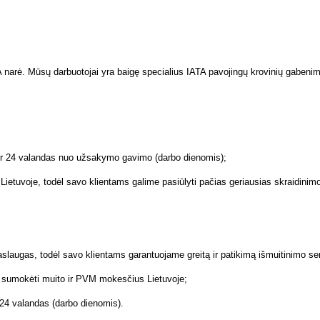
rė. Mūsų darbuotojai yra baigę specialius IATA pavojingų krovinių gabenimo 
 per 24 valandas nuo užsakymo gavimo (darbo dienomis);
s Lietuvoje, todėl savo klientams galime pasiūlyti pačias geriausias skraidinim
aslaugas, todėl savo klientams garantuojame greitą ir patikimą išmuitinimo se
r sumokėti muito ir PVM mokesčius Lietuvoje;
r 24 valandas (darbo dienomis).