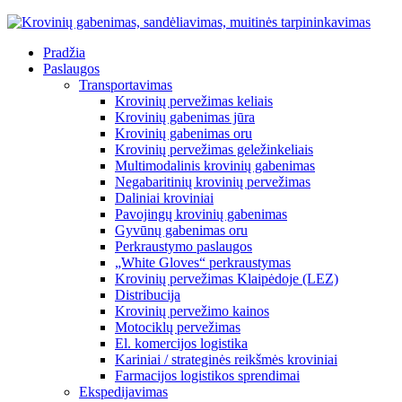
Pradžia
Paslaugos
Transportavimas
Krovinių pervežimas keliais
Krovinių gabenimas jūra
Krovinių gabenimas oru
Krovinių pervežimas geležinkeliais
Multimodalinis krovinių gabenimas
Negabaritinių krovinių pervežimas
Daliniai kroviniai
Pavojingų krovinių gabenimas
Gyvūnų gabenimas oru
Perkraustymo paslaugos
„White Gloves“ perkraustymas
Krovinių pervežimas Klaipėdoje (LEZ)
Distribucija
Krovinių pervežimo kainos
Motociklų pervežimas
El. komercijos logistika
Kariniai / strateginės reikšmės kroviniai
Farmacijos logistikos sprendimai
Ekspedijavimas