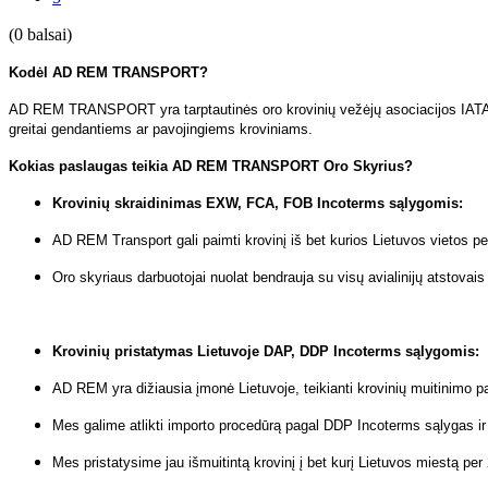
(0 balsai)
Kodėl AD REM TRANSPORT?
AD REM TRANSPORT yra tarptautinės oro krovinių vežėjų asociacijos IATA na
greitai gendantiems ar pavojingiems kroviniams.
Kokias paslaugas teikia AD REM TRANSPORT Oro Skyrius?
Krovinių skraidinimas EXW, FCA, FOB Incoterms sąlygomis:
AD REM Transport gali paimti krovinį iš bet kurios Lietuvos vietos
Oro skyriaus darbuotojai nuolat bendrauja su visų avialinijų atstovai
Krovinių pristatymas Lietuvoje DAP, DDP Incoterms sąlygomis:
AD REM yra dižiausia įmonė Lietuvoje, teikianti krovinių muitinimo p
Mes galime atlikti importo procedūrą pagal DDP Incoterms sąlygas i
Mes pristatysime jau išmuitintą krovinį į bet kurį Lietuvos miestą pe