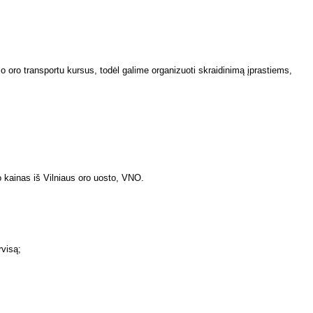
oro transportu kursus, todėl galime organizuoti skraidinimą įprastiems,
o kainas iš Vilniaus oro uosto, VNO.
rvisą;