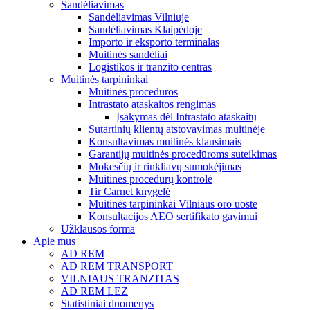
Sandėliavimas
Sandėliavimas Vilniuje
Sandėliavimas Klaipėdoje
Importo ir eksporto terminalas
Muitinės sandėliai
Logistikos ir tranzito centras
Muitinės tarpininkai
Muitinės procedūros
Intrastato ataskaitos rengimas
Įsakymas dėl Intrastato ataskaitų
Sutartinių klientų atstovavimas muitinėje
Konsultavimas muitinės klausimais
Garantijų muitinės procedūroms suteikimas
Mokesčių ir rinkliavų sumokėjimas
Muitinės procedūrų kontrolė
Tir Carnet knygelė
Muitinės tarpininkai Vilniaus oro uoste
Konsultacijos AEO sertifikato gavimui
Užklausos forma
Apie mus
AD REM
AD REM TRANSPORT
VILNIAUS TRANZITAS
AD REM LEZ
Statistiniai duomenys