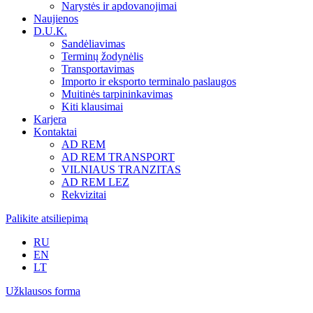
Narystės ir apdovanojimai
Naujienos
D.U.K.
Sandėliavimas
Terminų žodynėlis
Transportavimas
Importo ir eksporto terminalo paslaugos
Muitinės tarpininkavimas
Kiti klausimai
Karjera
Kontaktai
AD REM
AD REM TRANSPORT
VILNIAUS TRANZITAS
AD REM LEZ
Rekvizitai
Palikite atsiliepimą
RU
EN
LT
Užklausos forma