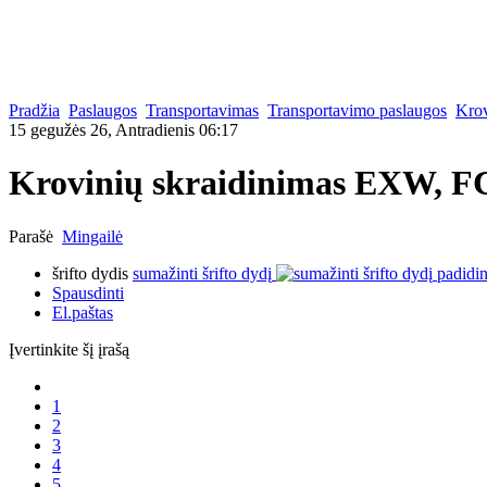
Pradžia
Paslaugos
Transportavimas
Transportavimo paslaugos
Krov
15 gegužės 26, Antradienis 06:17
Krovinių skraidinimas EXW, F
Parašė
Mingailė
šrifto dydis
sumažinti šrifto dydį
padidin
Spausdinti
El.paštas
Įvertinkite šį įrašą
1
2
3
4
5