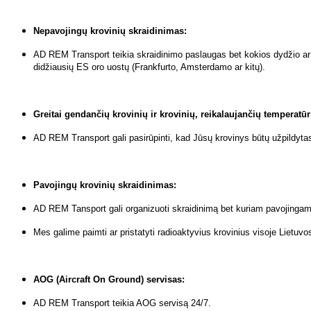
Nepavojingų krovinių skraidinimas:
AD REM Transport teikia skraidinimo paslaugas bet kokios dydžio ar sv
didžiausių ES oro uostų (Frankfurto, Amsterdamo ar kitų).
Greitai gendančių krovinių ir krovinių, reikalaujančių temperatū
AD REM Transport gali pasirūpinti, kad Jūsų krovinys būtų užpildyta
Pavojingų krovinių skraidinimas:
AD REM Tansport gali organizuoti skraidinimą bet kuriam pavojingam k
Mes galime paimti ar pristatyti radioaktyvius krovinius visoje Lietuvos 
AOG (Aircraft On Ground) servisas:
AD REM Transport teikia AOG servisą 24/7.