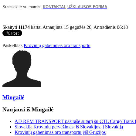
Susisiekite su mumis:
KONTAKTAI
,
UŽKLAUSOS FORMA
Skaityti
11174
kartai
Atnaujinta 15 gegužės 26, Antradienis 06:18
Paskelbtas
Krovinių gabenimas oro transportu
Mingailė
Naujausi iš Mingailė
AD REM TRANSPORT pasirašė sutartį su CTL Cargo Trans Lo
Slovakija|Krovinių pervežimas: iš Slovakijos, į Slovakiją
Krovinių gabenimas oro transportu į/iš Gruzijos