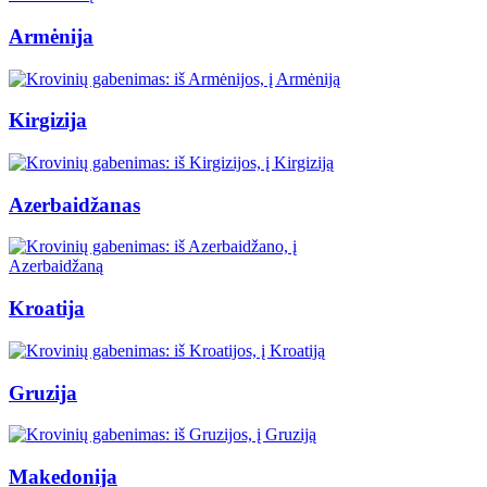
Armėnija
Kirgizija
Azerbaidžanas
Kroatija
Gruzija
Makedonija