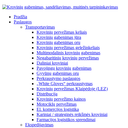
Pradžia
Paslaugos
Transportavimas
Krovinių pervežimas keliais
Krovinių gabenimas jūra
Krovinių gabenimas oru
Krovinių pervežimas geležinkeliais
Multimodalinis krovinių gabenimas
Negabaritinių krovinių pervežimas
Daliniai kroviniai
Pavojingų krovinių gabenimas
Gyvūnų gabenimas oru
Perkraustymo paslaugos
„White Gloves“ perkraustymas
Krovinių pervežimas Klaipėdoje (LEZ)
Distribucija
Krovinių pervežimo kainos
Motociklų pervežimas
El. komercijos logistika
Kariniai / strateginės reikšmės kroviniai
Farmacijos logistikos sprendimai
Ekspedijavimas