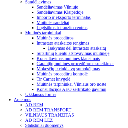
Sandėliavimas
Sandėliavimas Vilniuje
Sandėliavimas Klaipėdoje
Importo ir eksporto terminalas
Muitinės sandėliai
Logistikos ir tranzito centras
Muitinės tarpininkai
Muitinės procedūros
Intrastato ataskaitos rengimas
Įsakymas dėl Intrastato ataskaitų
Sutartinių klientų atstovavimas muitinėje
Konsultavimas muitinės klausimais
Garantijų muitinės procedūroms suteikimas
Mokesčių ir rinkliavų sumokėjimas
Muitinės procedūrų kontrolė
Tir Carnet knygelė
Muitinės tarpininkai Vilniaus oro uoste
Konsultacijos AEO sertifikato gavimui
Užklausos forma
Apie mus
AD REM
AD REM TRANSPORT
VILNIAUS TRANZITAS
AD REM LEZ
Statistiniai duomenys