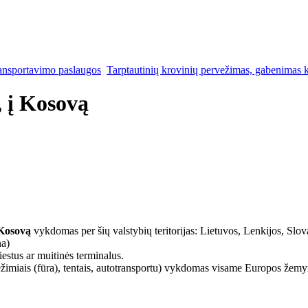
ansportavimo paslaugos
Tarptautinių krovinių pervežimas, gabenimas k
, į Kosovą
 Kosovą
vykdomas per šių valstybių teritorijas: Lietuvos, Lenkijos, Slova
na)
stus ar muitinės terminalus.
miais (fūra), tentais, autotransportu) vykdomas visame Europos žemy