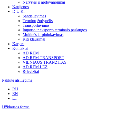
Narystės ir apdovanojimai
Naujienos
D.U.K.
Sandėliavimas
Terminų žodynėlis
Transportavimas
Importo ir eksporto terminalo paslaugos
Muitinės tarpininkavimas
Kiti klausimai
Karjera
Kontaktai
AD REM
AD REM TRANSPORT
VILNIAUS TRANZITAS
AD REM LEZ
Rekvizitai
Palikite atsiliepimą
RU
EN
LT
Užklausos forma