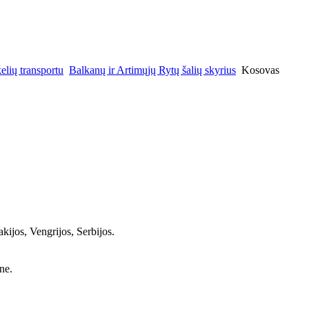
elių transportu
Balkanų ir Artimųjų Rytų šalių skyrius
Kosovas
kijos, Vengrijos, Serbijos.
ne.