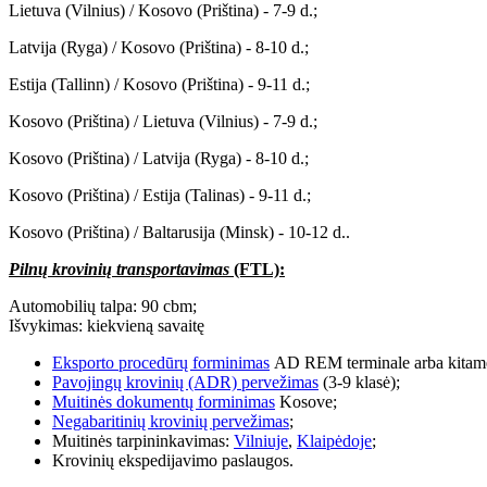
Lietuva (Vilnius) / Kosovo (Priština) - 7-9 d.;
Latvija (Ryga) / Kosovo (Priština) - 8-10 d.;
Estija (Tallinn) / Kosovo (Priština) - 9-11 d.;
Kosovo (Priština) / Lietuva (Vilnius) - 7-9 d.;
Kosovo (Priština) / Latvija (Ryga) - 8-10 d.;
Kosovo (Priština) / Estija (Talinas) - 9-11 d.;
Kosovo (Priština) / Baltarusija (Minsk) - 10-12 d..
Pilnų krovinių transportavimas
(FTL):
Automobilių talpa: 90 cbm;
Išvykimas: kiekvieną savaitę
Eksporto procedūrų forminimas
AD REM terminale arba kitame
Pavojingų krovinių (ADR) pervežimas
(3-9 klasė);
Muitinės dokumentų forminimas
Kosove;
Negabaritinių krovinių pervežimas
;
Muitinės tarpininkavimas:
Vilniuje
,
Klaipėdoje
;
Krovinių ekspedijavimo paslaugos.