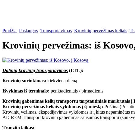
Pradžia
Paslaugos
Transportavimas
Krovinių pervežimas keliais
Tr
Krovinių pervežimas: iš Kosovo
Dalinių krovinių transportavimas
(LTL):
Krovinių surinkimas:
kiekvieną dieną
Išvykimas iš terminalo:
penktadieniais / pirmadienis
Krovinių gabenimas kelių transportu tarptautiniais maršrutais į
Krovinių pervežimas keliais vykdomas į šį miestą:
Priština (Prishti
Krovinių vežimas, ekspedijavimas vykdomas ir į kitus nepaminėtus mie
AD REM Transport krovinių gabenimas sausumos transportu (sunkveži
Tranzito laikas: