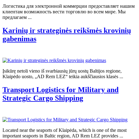
Логистика для электронной коммерции предоставляет нашим
клиентам возможность вести торговлю во всем мире. Мы
предлагаем ...
Karinių ir strateginės reikšmės krovinių
gabenimas
Įsikūrę netoli vieno iš svarbiausių jūrų uostų Baltijos regione,
Klaipėdo uosto, „AD Rem LEZ“ teikia aukščiausios klasės ...
Transport Logistics for Military and
Strategic Cargo Shipping
Located near the seaports of Klaipėda, which is one of the most
important seaports in Baltic region, AD Rem LEZ provides ...