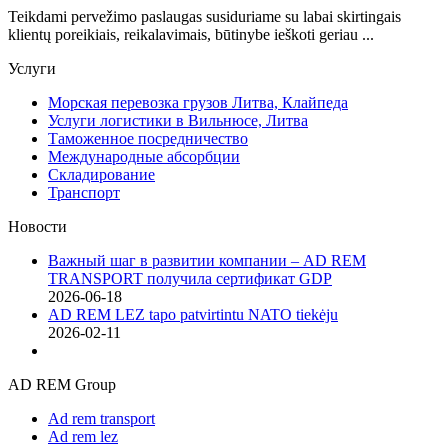
Teikdami pervežimo paslaugas susiduriame su labai skirtingais
klientų poreikiais, reikalavimais, būtinybe ieškoti geriau ...
Услуги
Морская перевозка грузов Литва, Клайпеда
Услуги логистики в Вильнюсе, Литва
Таможенное посредничество
Международные абсорбции
Складирование
Транспорт
Новости
Важный шаг в развитии компании – AD REM
TRANSPORT получила сертификат GDP
2026-06-18
AD REM LEZ tapo patvirtintu NATO tiekėju
2026-02-11
AD REM Group
Ad rem transport
Ad rem lez