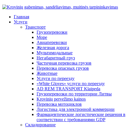
Главная
Услуги
Транспорт
Грузоперевозки
Море
Авиаперевозки
Железная дорога
Мультимодальные
Негабаритный груз
Частичная перевозка грузов
Перевозка опасных грузов
Животные
Услуги по переезду
«White Gloves» услуги по переезду
AD REM TRANSPORT Klaipeda
Грузоперевозки по территории Литвы
Krovinių pervežimo kainos
Перевозка мотоциклов
Логистика для электронной коммерции
Фармацевтические логистические решения в
соответствии с требованиями GDP
Складирование