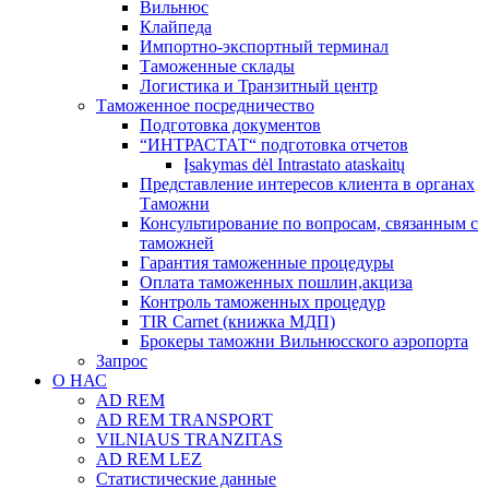
Вильнюс
Клайпеда
Импортно-экспортный терминал
Таможенные склады
Логистика и Транзитный центр
Таможенное посредничество
Подготовка документов
“ИНТРАСТАТ“ подготовка отчетов
Įsakymas dėl Intrastato ataskaitų
Представление интересов клиента в органах
Таможни
Консультирование по вопросам, связанным с
таможней
Гарантия таможенные процедуры
Оплата таможенных пошлин,акциза
Контроль таможенных процедур
TIR Carnet (книжка МДП)
Брокеры таможни Вильнюсского аэропорта
Запрос
О НАС
AD REM
AD REM TRANSPORT
VILNIAUS TRANZITAS
AD REM LEZ
Статистические данные