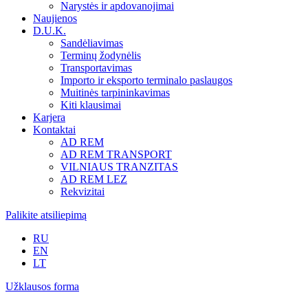
Narystės ir apdovanojimai
Naujienos
D.U.K.
Sandėliavimas
Terminų žodynėlis
Transportavimas
Importo ir eksporto terminalo paslaugos
Muitinės tarpininkavimas
Kiti klausimai
Karjera
Kontaktai
AD REM
AD REM TRANSPORT
VILNIAUS TRANZITAS
AD REM LEZ
Rekvizitai
Palikite atsiliepimą
RU
EN
LT
Užklausos forma