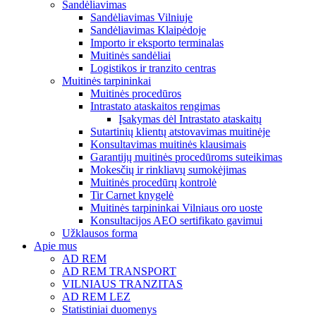
Sandėliavimas
Sandėliavimas Vilniuje
Sandėliavimas Klaipėdoje
Importo ir eksporto terminalas
Muitinės sandėliai
Logistikos ir tranzito centras
Muitinės tarpininkai
Muitinės procedūros
Intrastato ataskaitos rengimas
Įsakymas dėl Intrastato ataskaitų
Sutartinių klientų atstovavimas muitinėje
Konsultavimas muitinės klausimais
Garantijų muitinės procedūroms suteikimas
Mokesčių ir rinkliavų sumokėjimas
Muitinės procedūrų kontrolė
Tir Carnet knygelė
Muitinės tarpininkai Vilniaus oro uoste
Konsultacijos AEO sertifikato gavimui
Užklausos forma
Apie mus
AD REM
AD REM TRANSPORT
VILNIAUS TRANZITAS
AD REM LEZ
Statistiniai duomenys