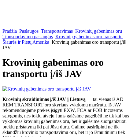
Pradžia
Paslaugos
Transportavimas
Krovinių gabenimas oru
Transportavimo paslaugos
Krovinių gabenimas oro transportu
Šiaurės ir Pietų Amerika
Krovinių gabenimas oro transportu į/iš
JAV
Krovinių gabenimas oro
transportu į/iš JAV
Krovinių skraidinimas į/iš JAV į Lietuvą
— tai vienas iš AD
REM TRANSPORT oro skyriaus vykdomų maršrutų. Iš JAV
rekomenduojame prekes įsigyti EXW, FCA ar FOB Incoterms
sąlygomis, nes tokiu atveju Jums galėsime pagelbėti ne tik kai bus
vykdomas krovinių gabenimas oru, bet ir galėsime suorganizuoti
prekių pristatymą iki pat Jūsų durų. Galime pasirūpinti ne tik
sklandžiu krovinio transportavimu oru, bet ir jo išmuitinimu tiek