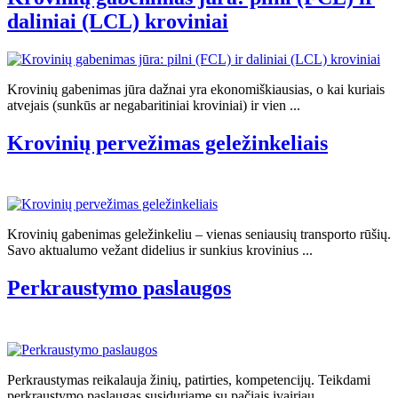
daliniai (LCL) kroviniai
Krovinių gabenimas jūra dažnai yra ekonomiškiausias, o kai kuriais
atvejais (sunkūs ar negabaritiniai kroviniai) ir vien ...
Krovinių pervežimas geležinkeliais
Krovinių gabenimas geležinkeliu – vienas seniausių transporto rūšių.
Savo aktualumo vežant didelius ir sunkius krovinius ...
Perkraustymo paslaugos
Perkraustymas reikalauja žinių, patirties, kompetencijų. Teikdami
perkraustymo paslaugas susiduriame su pačiais įvairiau ...