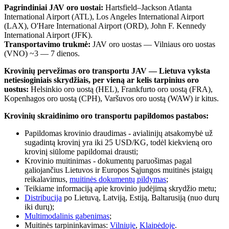
Pagrindiniai JAV oro uostai:
Hartsfield–Jackson Atlanta
International Airport (ATL), Los Angeles International Airport
(LAX), O'Hare International Airport (ORD), John F. Kennedy
International Airport (JFK).
Transportavimo trukmė:
JAV oro uostas — Vilniaus oro uostas
(VNO) ~3 — 7 dienos.
Krovinių pervežimas oro transportu JAV — Lietuva vyksta
netiesioginiais skrydžiais, per vieną ar kelis tarpinius oro
uostus:
Helsinkio oro uostą (HEL), Frankfurto oro uostą (FRA),
Kopenhagos oro uostą (CPH), Varšuvos oro uostą (WAW) ir kitus.
Krovinių skraidinimo oro transportu papildomos pastabos:
Papildomas krovinio draudimas - avialinijų atsakomybė už
sugadintą krovinį yra iki 25 USD/KG, todėl kiekvieną oro
krovinį siūlome papildomai drausti;
Krovinio muitinimas - dokumentų paruošimas pagal
galiojančius Lietuvos ir Europos Sąjungos muitinės įstaigų
reikalavimus,
muitinės dokumentų pildymas
;
Teikiame informaciją apie krovinio judėjimą skrydžio metu;
Distribucija
po Lietuvą, Latviją, Estiją, Baltarusiją (nuo durų
iki durų);
Multimodalinis gabenimas
;
Muitinės tarpininkavimas:
Vilniuje
,
Klaipėdoje
.