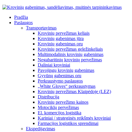
Pradžia
Paslaugos
Transportavimas
Krovinių pervežimas keliais
Krovinių gabenimas jūra
Krovinių gabenimas oru
Krovinių pervežimas geležinkeliais
Multimodalinis krovinių gabenimas
Negabaritinių krovinių pervežimas
Daliniai kroviniai
Pavojingų krovinių gabenimas
Gyvūnų gabenimas oru
Perkraustymo paslaugos
„White Gloves“ perkraustymas
Krovinių pervežimas Klaipėdoje (LEZ)
Distribucija
Krovinių pervežimo kainos
Motociklų pervežimas
El. komercijos logistika
Kariniai / strateginės reikšmės kroviniai
Farmacijos logistikos sprendimai
Ekspedijavimas