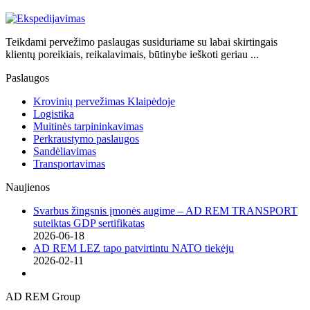
Teikdami pervežimo paslaugas susiduriame su labai skirtingais
klientų poreikiais, reikalavimais, būtinybe ieškoti geriau ...
Paslaugos
Krovinių pervežimas Klaipėdoje
Logistika
Muitinės tarpininkavimas
Perkraustymo paslaugos
Sandėliavimas
Transportavimas
Naujienos
Svarbus žingsnis įmonės augime – AD REM TRANSPORT
suteiktas GDP sertifikatas
2026-06-18
AD REM LEZ tapo patvirtintu NATO tiekėju
2026-02-11
AD REM Group