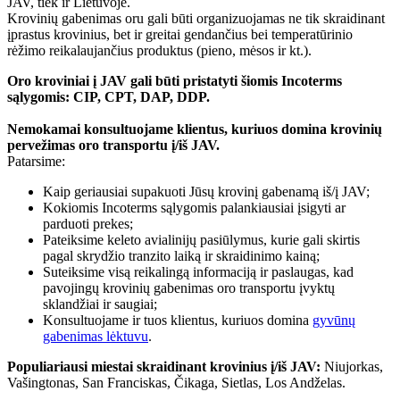
JAV, tiek ir Lietuvoje.
Krovinių gabenimas oru gali būti organizuojamas ne tik skraidinant
įprastus krovinius, bet ir greitai gendančius bei temperatūrinio
rėžimo reikalaujančius produktus (pieno, mėsos ir kt.).
Oro kroviniai į JAV gali būti pristatyti šiomis Incoterms
sąlygomis: CIP, CPT, DAP, DDP.
Nemokamai konsultuojame klientus, kuriuos domina krovinių
pervežimas oro transportu į/iš JAV.
Patarsime:
Kaip geriausiai supakuoti Jūsų krovinį gabenamą iš/į JAV;
Kokiomis Incoterms sąlygomis palankiausiai įsigyti ar
parduoti prekes;
Pateiksime keleto avialinijų pasiūlymus, kurie gali skirtis
pagal skrydžio tranzito laiką ir skraidinimo kainą;
Suteiksime visą reikalingą informaciją ir paslaugas, kad
pavojingų krovinių gabenimas oro transportu įvyktų
sklandžiai ir saugiai;
Konsultuojame ir tuos klientus, kuriuos domina
gyvūnų
gabenimas lėktuvu
.
Populiariausi miestai skraidinant krovinius į/iš JAV:
Niujorkas,
Vašingtonas, San Franciskas, Čikaga, Sietlas, Los Andželas.