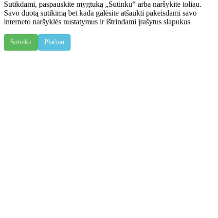
Sutikdami, paspauskite mygtuką „Sutinku“ arba naršykite toliau.
Savo duotą sutikimą bet kada galėsite atšaukti pakeisdami savo
interneto naršyklės nustatymus ir ištrindami įrašytus slapukus
Sutinku
Plačiau