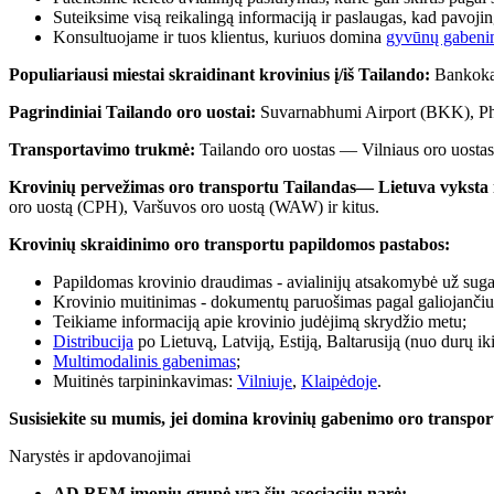
Suteiksime visą reikalingą informaciją ir paslaugas, kad pavojin
Konsultuojame ir tuos klientus, kuriuos domina
gyvūnų gabeni
Populiariausi miestai skraidinant krovinius į/iš Tailando:
Bankokas
Pagrindiniai Tailando oro uostai:
Suvarnabhumi Airport (BKK), Phu
Transportavimo trukmė:
Tailando oro uostas — Vilniaus oro uost
Krovinių pervežimas oro transportu Tailandas— Lietuva vyksta neti
oro uostą (CPH), Varšuvos oro uostą (WAW) ir kitus.
Krovinių skraidinimo oro transportu papildomos pastabos:
Papildomas krovinio draudimas - avialinijų atsakomybė už suga
Krovinio muitinimas - dokumentų paruošimas pagal galiojančius
Teikiame informaciją apie krovinio judėjimą skrydžio metu;
Distribucija
po Lietuvą, Latviją, Estiją, Baltarusiją (nuo durų ik
Multimodalinis gabenimas
;
Muitinės tarpininkavimas:
Vilniuje
,
Klaipėdoje
.
Susisiekite su mumis, jei domina krovinių gabenimo oro transpor
Narystės ir apdovanojimai
AD REM įmonių grupė yra šių asociacijų narė: