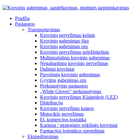
Pradžia
Paslaugos
Transportavimas
Krovinių pervežimas keliais
Krovinių gabenimas jūra
Krovinių gabenimas oru
Krovinių pervežimas geležinkeliais
Multimodalinis krovinių gabenimas
Negabaritinių krovinių pervežimas
Daliniai kroviniai
Pavojingų krovinių gabenimas
Gyvūnų gabenimas oru
Perkraustymo paslaugos
„White Gloves“ perkraustymas
Krovinių pervežimas Klaipėdoje (LEZ)
Distribucija
Krovinių pervežimo kainos
Motociklų pervežimas
El. komercijos logistika
Kariniai / strateginės reikšmės kroviniai
Farmacijos logistikos sprendimai
Ekspedijavimas