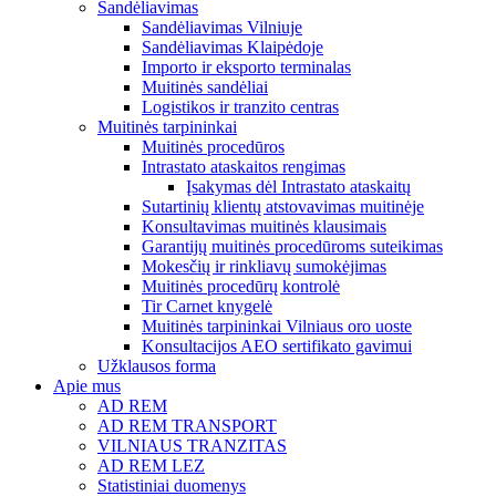
Sandėliavimas
Sandėliavimas Vilniuje
Sandėliavimas Klaipėdoje
Importo ir eksporto terminalas
Muitinės sandėliai
Logistikos ir tranzito centras
Muitinės tarpininkai
Muitinės procedūros
Intrastato ataskaitos rengimas
Įsakymas dėl Intrastato ataskaitų
Sutartinių klientų atstovavimas muitinėje
Konsultavimas muitinės klausimais
Garantijų muitinės procedūroms suteikimas
Mokesčių ir rinkliavų sumokėjimas
Muitinės procedūrų kontrolė
Tir Carnet knygelė
Muitinės tarpininkai Vilniaus oro uoste
Konsultacijos AEO sertifikato gavimui
Užklausos forma
Apie mus
AD REM
AD REM TRANSPORT
VILNIAUS TRANZITAS
AD REM LEZ
Statistiniai duomenys