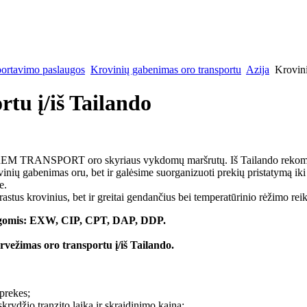
portavimo paslaugos
Krovinių gabenimas oro transportu
Azija
Krovini
tu į/iš Tailando
REM TRANSPORT oro skyriaus vykdomų maršrutų. Iš Tailando rekome
inių gabenimas oru, bet ir galėsime suorganizuoti prekių pristatymą iki 
e.
astus krovinius, bet ir greitai gendančius bei temperatūrinio rėžimo reik
sąlygomis: EXW, CIP, CPT, DAP, DDP.
ežimas oro transportu į/iš Tailando.
prekes;
skrydžio tranzito laiką ir skraidinimo kainą;