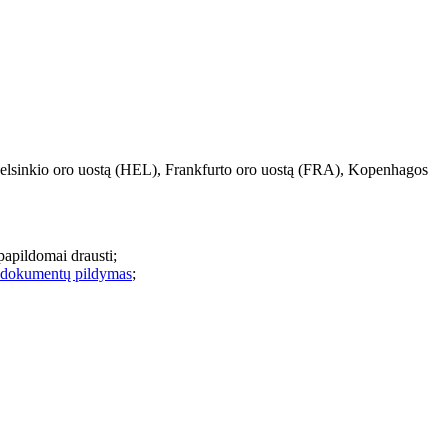
lsinkio oro uostą (HEL), Frankfurto oro uostą (FRA), Kopenhagos
papildomai drausti;
 dokumentų pildymas
;