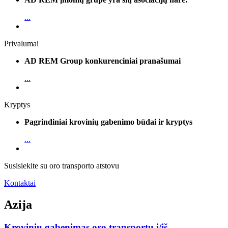
...
Privalumai
AD REM Group konkurenciniai pranašumai
...
Kryptys
Pagrindiniai krovinių gabenimo būdai ir kryptys
...
Susisiekite su oro transporto atstovu
Kontaktai
Azija
Krovinių gabenimas oro transportu į/iš