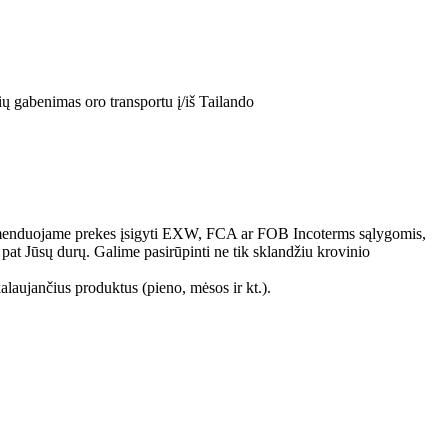
ų gabenimas oro transportu į/iš Tailando
nduojame prekes įsigyti EXW, FCA ar FOB Incoterms sąlygomis,
pat Jūsų durų. Galime pasirūpinti ne tik sklandžiu krovinio
alaujančius produktus (pieno, mėsos ir kt.).