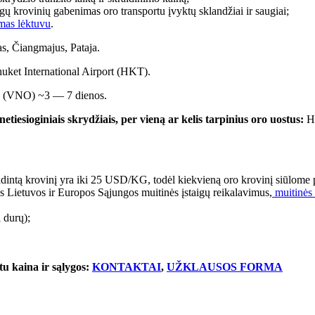
gų krovinių gabenimas oro transportu įvyktų sklandžiai ir saugiai;
mas lėktuvu
.
, Čiangmajus, Pataja.
ket International Airport (HKT).
as (VNO) ~3 — 7 dienos.
esioginiais skrydžiais, per vieną ar kelis tarpinius oro uostus:
He
dintą krovinį yra iki 25 USD/KG, todėl kiekvieną oro krovinį siūlome 
 Lietuvos ir Europos Sąjungos muitinės įstaigų reikalavimus,
muitinės
i durų);
tu kaina ir sąlygos:
KONTAKTAI
,
UŽKLAUSOS FORMA