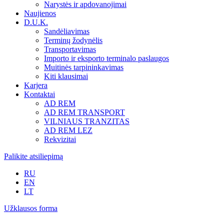
Narystės ir apdovanojimai
Naujienos
D.U.K.
Sandėliavimas
Terminų žodynėlis
Transportavimas
Importo ir eksporto terminalo paslaugos
Muitinės tarpininkavimas
Kiti klausimai
Karjera
Kontaktai
AD REM
AD REM TRANSPORT
VILNIAUS TRANZITAS
AD REM LEZ
Rekvizitai
Palikite atsiliepimą
RU
EN
LT
Užklausos forma