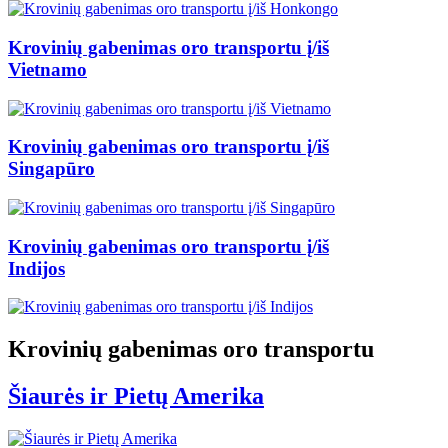
Krovinių gabenimas oro transportu į/iš
Vietnamo
Krovinių gabenimas oro transportu į/iš
Singapūro
Krovinių gabenimas oro transportu į/iš
Indijos
Krovinių gabenimas oro transportu
Šiaurės ir Pietų Amerika