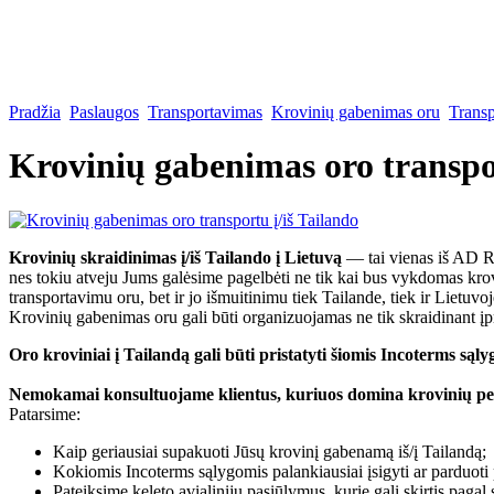
Pradžia
Paslaugos
Transportavimas
Krovinių gabenimas oru
Trans
Krovinių gabenimas oro transpor
Krovinių skraidinimas į/iš Tailando į Lietuvą
— tai vienas iš AD 
nes tokiu atveju Jums galėsime pagelbėti ne tik kai bus vykdomas krov
transportavimu oru, bet ir jo išmuitinimu tiek Tailande, tiek ir Lietuvoj
Krovinių gabenimas oru gali būti organizuojamas ne tik skraidinant įpr
Oro kroviniai į Tailandą gali būti pristatyti šiomis Incoterms 
Nemokamai konsultuojame klientus, kuriuos domina krovinių perv
Patarsime:
Kaip geriausiai supakuoti Jūsų krovinį gabenamą iš/į Tailandą;
Kokiomis Incoterms sąlygomis palankiausiai įsigyti ar parduoti 
Pateiksime keleto avialinijų pasiūlymus, kurie gali skirtis pagal 