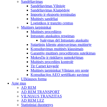
Sandėliavimas
Sandėliavimas Vilniuje
Sandėliavimas Klaipėdoje
Importo ir eksporto terminalas
Muitinės sandėliai
Logistikos ir tranzito centras
Muitinės tarpininkai
Muitinės procedūros
Intrastato ataskaitos rengimas
Įsakymas dėl Intrastato ataskaitų
Sutartinių klientų atstovavimas muitinėje
Konsultavimas muitinės klausimais
Garantijų muitinės procedūroms suteikimas
Mokesčių ir rinkliavų sumokėjimas
Muitinės procedūrų kontrolė
Tir Carnet knygelė
Muitinės tarpininkai Vilniaus oro uoste
Konsultacijos AEO sertifikato gavimui
Užklausos forma
Apie mus
AD REM
AD REM TRANSPORT
VILNIAUS TRANZITAS
AD REM LEZ
Statistiniai duomenys