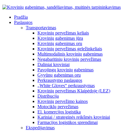
Pradžia
Paslaugos
Transportavimas
Krovinių pervežimas keliais
Krovinių gabenimas jūra
Krovinių gabenimas oru
Krovinių pervežimas geležinkeliais
Multimodalinis krovinių gabenimas
Negabaritinių krovinių pervežimas
Daliniai kroviniai
Pavojingų krovinių gabenimas
Gyvūnų gabenimas oru
Perkraustymo paslaugos
„White Gloves“ perkraustymas
Krovinių pervežimas Klaipėdoje (LEZ)
Distribucija
Krovinių pervežimo kainos
Motociklų pervežimas
El. komercijos logistika
Kariniai / strateginės reikšmės kroviniai
Farmacijos logistikos sprendimai
Ekspedijavimas