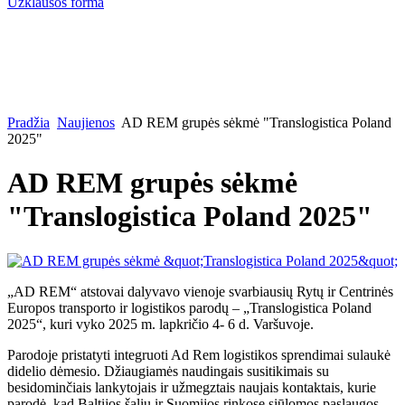
Užklausos forma
Pradžia
Naujienos
AD REM grupės sėkmė "Translogistica Poland
2025"
AD REM grupės sėkmė
"Translogistica Poland 2025"
„AD REM“ atstovai dalyvavo vienoje svarbiausių Rytų ir Centrinės
Europos transporto ir logistikos parodų – „Translogistica Poland
2025“, kuri vyko 2025 m. lapkričio 4- 6 d. Varšuvoje.
Parodoje pristatyti integruoti Ad Rem logistikos sprendimai sulaukė
didelio dėmesio. Džiaugiamės naudingais susitikimais su
besidominčiais lankytojais ir užmegztais naujais kontaktais, kurie
parodė, kad Baltijos šalių ir Suomijos rinkose siūlomos paslaugos