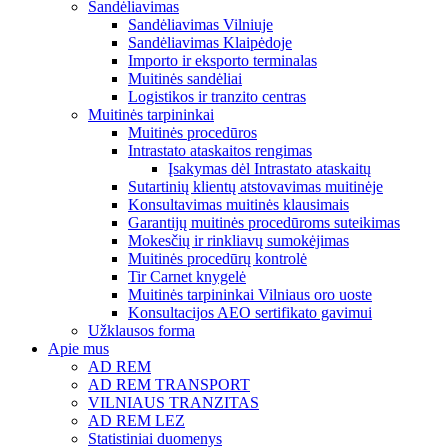
Sandėliavimas
Sandėliavimas Vilniuje
Sandėliavimas Klaipėdoje
Importo ir eksporto terminalas
Muitinės sandėliai
Logistikos ir tranzito centras
Muitinės tarpininkai
Muitinės procedūros
Intrastato ataskaitos rengimas
Įsakymas dėl Intrastato ataskaitų
Sutartinių klientų atstovavimas muitinėje
Konsultavimas muitinės klausimais
Garantijų muitinės procedūroms suteikimas
Mokesčių ir rinkliavų sumokėjimas
Muitinės procedūrų kontrolė
Tir Carnet knygelė
Muitinės tarpininkai Vilniaus oro uoste
Konsultacijos AEO sertifikato gavimui
Užklausos forma
Apie mus
AD REM
AD REM TRANSPORT
VILNIAUS TRANZITAS
AD REM LEZ
Statistiniai duomenys