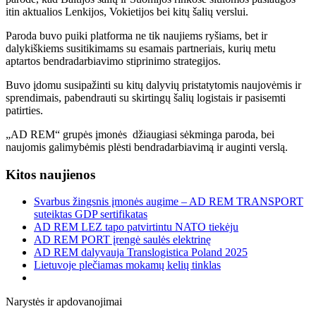
itin aktualios Lenkijos, Vokietijos bei kitų šalių verslui.
Paroda buvo puiki platforma ne tik naujiems ryšiams, bet ir
dalykiškiems susitikimams su esamais partneriais, kurių metu
aptartos bendradarbiavimo stiprinimo strategijos.
Buvo įdomu susipažinti su kitų dalyvių pristatytomis naujovėmis ir
sprendimais, pabendrauti su skirtingų šalių logistais ir pasisemti
patirties.
„AD REM“ grupės įmonės džiaugiasi sėkminga paroda, bei
naujomis galimybėmis plėsti bendradarbiavimą ir auginti verslą.
Kitos naujienos
Svarbus žingsnis įmonės augime – AD REM TRANSPORT
suteiktas GDP sertifikatas
AD REM LEZ tapo patvirtintu NATO tiekėju
AD REM PORT įrengė saulės elektrinę
AD REM dalyvauja Translogistica Poland 2025
Lietuvoje plečiamas mokamų kelių tinklas
Narystės ir apdovanojimai