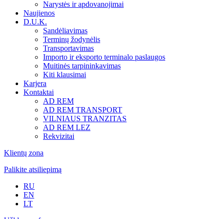
Narystės ir apdovanojimai
Naujienos
D.U.K.
Sandėliavimas
Terminų žodynėlis
Transportavimas
Importo ir eksporto terminalo paslaugos
Muitinės tarpininkavimas
Kiti klausimai
Karjera
Kontaktai
AD REM
AD REM TRANSPORT
VILNIAUS TRANZITAS
AD REM LEZ
Rekvizitai
Klientų zona
Palikite atsiliepimą
RU
EN
LT