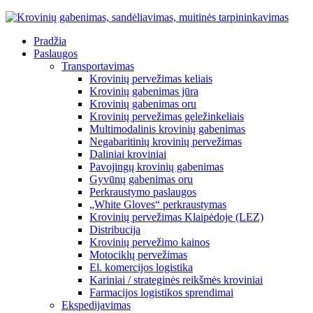
Pradžia
Paslaugos
Transportavimas
Krovinių pervežimas keliais
Krovinių gabenimas jūra
Krovinių gabenimas oru
Krovinių pervežimas geležinkeliais
Multimodalinis krovinių gabenimas
Negabaritinių krovinių pervežimas
Daliniai kroviniai
Pavojingų krovinių gabenimas
Gyvūnų gabenimas oru
Perkraustymo paslaugos
„White Gloves“ perkraustymas
Krovinių pervežimas Klaipėdoje (LEZ)
Distribucija
Krovinių pervežimo kainos
Motociklų pervežimas
El. komercijos logistika
Kariniai / strateginės reikšmės kroviniai
Farmacijos logistikos sprendimai
Ekspedijavimas