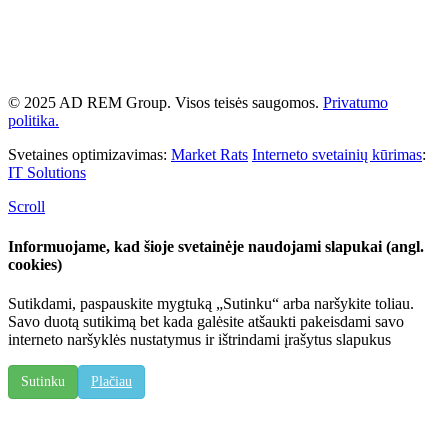
© 2025 AD REM Group. Visos teisės saugomos.
Privatumo
politika.
Svetaines optimizavimas:
Market Rats
Interneto svetainių kūrimas
:
IT Solutions
Scroll
Informuojame, kad šioje svetainėje naudojami slapukai (angl.
cookies)
Sutikdami, paspauskite mygtuką „Sutinku“ arba naršykite toliau.
Savo duotą sutikimą bet kada galėsite atšaukti pakeisdami savo
interneto naršyklės nustatymus ir ištrindami įrašytus slapukus
Sutinku
Plačiau