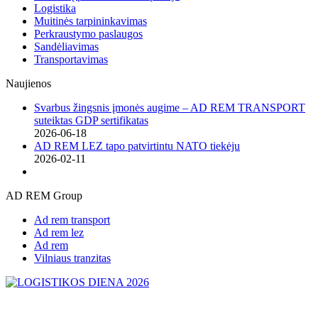
Logistika
Muitinės tarpininkavimas
Perkraustymo paslaugos
Sandėliavimas
Transportavimas
Naujienos
Svarbus žingsnis įmonės augime – AD REM TRANSPORT
suteiktas GDP sertifikatas
2026-06-18
AD REM LEZ tapo patvirtintu NATO tiekėju
2026-02-11
AD REM Group
Ad rem transport
Ad rem lez
Ad rem
Vilniaus tranzitas