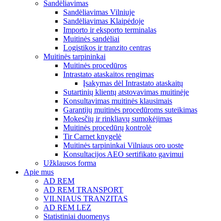
Sandėliavimas
Sandėliavimas Vilniuje
Sandėliavimas Klaipėdoje
Importo ir eksporto terminalas
Muitinės sandėliai
Logistikos ir tranzito centras
Muitinės tarpininkai
Muitinės procedūros
Intrastato ataskaitos rengimas
Įsakymas dėl Intrastato ataskaitų
Sutartinių klientų atstovavimas muitinėje
Konsultavimas muitinės klausimais
Garantijų muitinės procedūroms suteikimas
Mokesčių ir rinkliavų sumokėjimas
Muitinės procedūrų kontrolė
Tir Carnet knygelė
Muitinės tarpininkai Vilniaus oro uoste
Konsultacijos AEO sertifikato gavimui
Užklausos forma
Apie mus
AD REM
AD REM TRANSPORT
VILNIAUS TRANZITAS
AD REM LEZ
Statistiniai duomenys