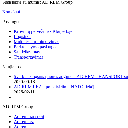
Susisiekite su mumis: AD REM Group
Kontaktai
Paslaugos
Krovinių pervežimas Klaipėdoje
Logistika
Muitinės tarpininkavimas
Perkraustymo paslaugos
Sandėliavimas
Transportavimas
Naujienos
Svarbus žingsnis įmonės augime – AD REM TRANSPORT sutei
2026-06-18
AD REM LEZ tapo patvirtintu NATO tiekėju
2026-02-11
AD REM Group
Ad rem transport
Ad rem lez
Ad rem