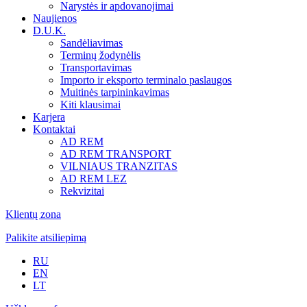
Narystės ir apdovanojimai
Naujienos
D.U.K.
Sandėliavimas
Terminų žodynėlis
Transportavimas
Importo ir eksporto terminalo paslaugos
Muitinės tarpininkavimas
Kiti klausimai
Karjera
Kontaktai
AD REM
AD REM TRANSPORT
VILNIAUS TRANZITAS
AD REM LEZ
Rekvizitai
Klientų zona
Palikite atsiliepimą
RU
EN
LT