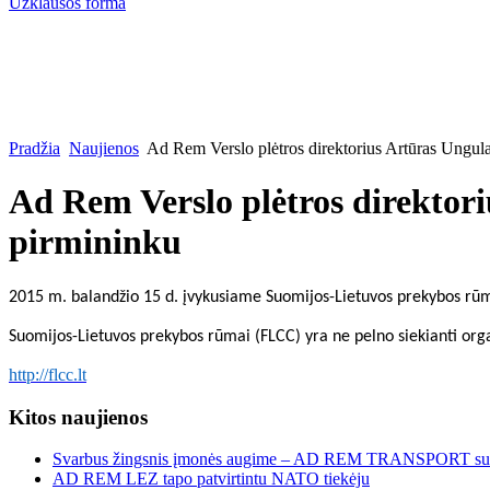
Užklausos forma
Pradžia
Naujienos
Ad Rem Verslo plėtros direktorius Artūras Ungula
Ad Rem Verslo plėtros direktor
pirmininku
2015 m. balandžio 15 d. įvykusiame Suomijos-Lietuvos prekybos rūmų
Suomijos-Lietuvos prekybos rūmai (FLCC) yra ne pelno siekianti organ
http://flcc.lt
Kitos naujienos
Svarbus žingsnis įmonės augime – AD REM TRANSPORT sutei
AD REM LEZ tapo patvirtintu NATO tiekėju