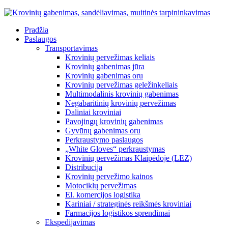
Pradžia
Paslaugos
Transportavimas
Krovinių pervežimas keliais
Krovinių gabenimas jūra
Krovinių gabenimas oru
Krovinių pervežimas geležinkeliais
Multimodalinis krovinių gabenimas
Negabaritinių krovinių pervežimas
Daliniai kroviniai
Pavojingų krovinių gabenimas
Gyvūnų gabenimas oru
Perkraustymo paslaugos
„White Gloves“ perkraustymas
Krovinių pervežimas Klaipėdoje (LEZ)
Distribucija
Krovinių pervežimo kainos
Motociklų pervežimas
El. komercijos logistika
Kariniai / strateginės reikšmės kroviniai
Farmacijos logistikos sprendimai
Ekspedijavimas