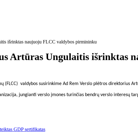
itis išrinktas naujuoju FLCC valdybos pirmininku
ius Artūras Ungulaitis išrinktas
 (FLCC) valdybos susirinkime Ad Rem Verslo plėtros direktorius Artū
izacija, jungianti verslo įmones turinčias bendrų verslo interesų tar
ktas GDP sertifikatas