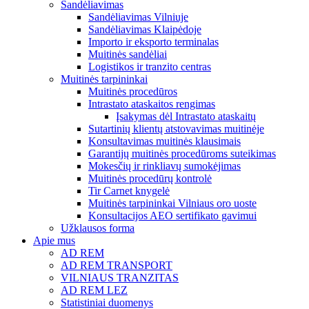
Sandėliavimas
Sandėliavimas Vilniuje
Sandėliavimas Klaipėdoje
Importo ir eksporto terminalas
Muitinės sandėliai
Logistikos ir tranzito centras
Muitinės tarpininkai
Muitinės procedūros
Intrastato ataskaitos rengimas
Įsakymas dėl Intrastato ataskaitų
Sutartinių klientų atstovavimas muitinėje
Konsultavimas muitinės klausimais
Garantijų muitinės procedūroms suteikimas
Mokesčių ir rinkliavų sumokėjimas
Muitinės procedūrų kontrolė
Tir Carnet knygelė
Muitinės tarpininkai Vilniaus oro uoste
Konsultacijos AEO sertifikato gavimui
Užklausos forma
Apie mus
AD REM
AD REM TRANSPORT
VILNIAUS TRANZITAS
AD REM LEZ
Statistiniai duomenys