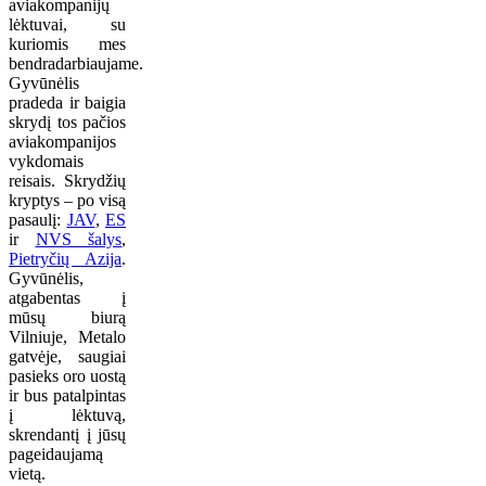
aviakompanijų
lėktuvai, su
kuriomis mes
bendradarbiaujame.
Gyvūnėlis
pradeda ir baigia
skrydį tos pačios
aviakompanijos
vykdomais
reisais. Skrydžių
kryptys – po visą
pasaulį:
JAV
,
ES
ir
NVS šalys
,
Pietryčių Azija
.
Gyvūnėlis,
atgabentas į
mūsų biurą
Vilniuje, Metalo
gatvėje, saugiai
pasieks oro uostą
ir bus patalpintas
į lėktuvą,
skrendantį į jūsų
pageidaujamą
vietą.