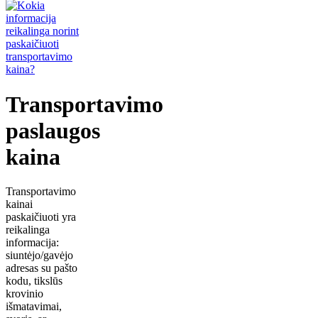
Transportavimo
paslaugos
kaina
Transportavimo
kainai
paskaičiuoti yra
reikalinga
informacija:
siuntėjo/gavėjo
adresas su pašto
kodu, tikslūs
krovinio
išmatavimai,