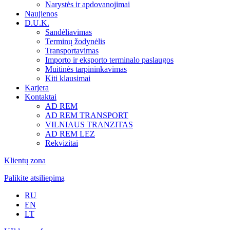
Narystės ir apdovanojimai
Naujienos
D.U.K.
Sandėliavimas
Terminų žodynėlis
Transportavimas
Importo ir eksporto terminalo paslaugos
Muitinės tarpininkavimas
Kiti klausimai
Karjera
Kontaktai
AD REM
AD REM TRANSPORT
VILNIAUS TRANZITAS
AD REM LEZ
Rekvizitai
Klientų zona
Palikite atsiliepimą
RU
EN
LT