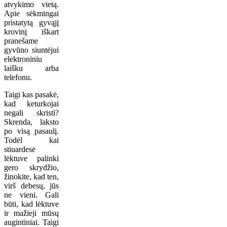
atvykimo vietą.
Apie sėkmingai
pristatytą gyvąjį
krovinį iškart
pranešame
gyvūno siuntėjui
elektroniniu
laišku arba
telefonu.
Taigi kas pasakė,
kad keturkojai
negali skristi?
Skrenda, laksto
po visą pasaulį.
Todėl kai
stiuardesė
lėktuve palinki
gero skrydžio,
žinokite, kad ten,
virš debesų, jūs
ne vieni. Gali
būti, kad lėktuve
ir mažieji mūsų
augintiniai. Taigi