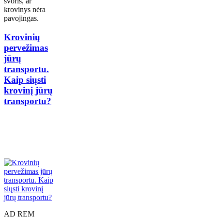
svoris, ar
krovinys nėra
pavojingas.
Krovinių
pervežimas
jūrų
transportu.
Kaip siųsti
krovinį jūrų
transportu?
AD REM