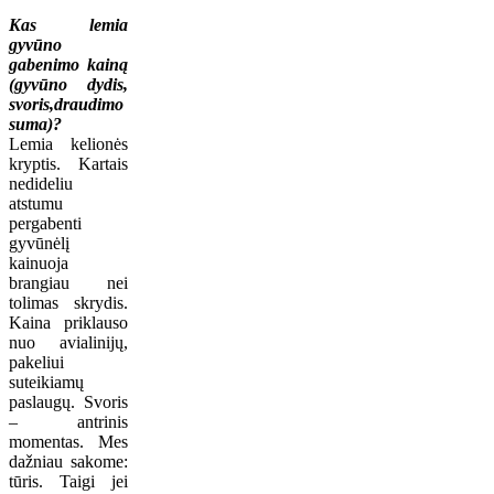
Kas lemia
gyvūno
gabenimo kainą
(gyvūno dydis,
svoris,draudimo
suma)?
Lemia kelionės
kryptis. Kartais
nedideliu
atstumu
pergabenti
gyvūnėlį
kainuoja
brangiau nei
tolimas skrydis.
Kaina priklauso
nuo avialinijų,
pakeliui
suteikiamų
paslaugų. Svoris
– antrinis
momentas. Mes
dažniau sakome:
tūris. Taigi jei