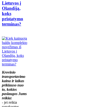
Lietuvos į
Olandiją,
koks
pristatymo
terminas?
Krovinio
transportavimo
kaina ir laikas
priklauso nuo
to, kokios
paslaugos Jums
reikia:
- jei reikia
supakuotus