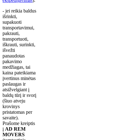
ekspedijavimas
).
- jei reikia baldus
išrinkti,
supakuoti
transportavimui,
pakrauti,
transportuoti,
iškrauti, surinkti,
išvežti
panaudotas
pakavimo
medžiagas, tai
kaina pateikiama
įvertinus minėtas
paslaugas ir
atsižvelgiant į
baldų tūrį ir svorį
(šiuo atveju
krovinys
pristatomas per
savaite).
Prašome kreiptis
į
AD REM
MOVERS