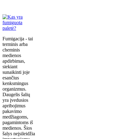
Fumigacija - tai
terminis arba
cheminis
medienos
apdirbimas,
siekiant
sunaikinti joje
esančius
kenksmingus
organizmus.
Daugelis šalių
yra įvedusios
apribojimus
pakavimo
medžiagoms,
pagamintoms iš
medienos. Šios
šalys neįsileidžia