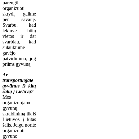
parengti,
organizuoti
skrydį galime
per savaitę.
Svarbu, kad
lėktuve būtų
vietos ir dar
svarbiau, kad
sulauktume
gavėjo
patvirtinimo, jog
priims gyvūną.
Ar
transportuojate
gyvūnus iš kitų
šalių į Lietuvą?
Mes
organizuojame
gyvūnų
skraidinimą tik iš
Lietuvos į kitas
šalis. Jeigu norite
organizuoti
gyvūno