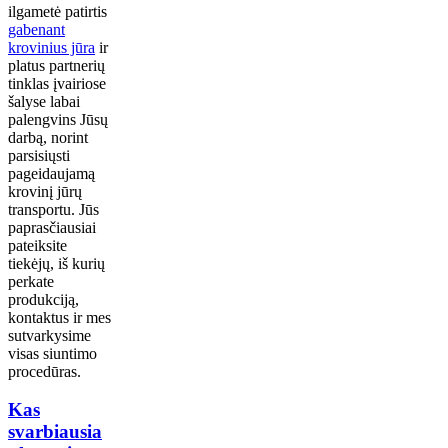
ilgametė patirtis
gabenant
krovinius jūra
ir
platus partnerių
tinklas įvairiose
šalyse labai
palengvins Jūsų
darbą, norint
parsisiųsti
pageidaujamą
krovinį jūrų
transportu. Jūs
paprasčiausiai
pateiksite
tiekėjų, iš kurių
perkate
produkciją,
kontaktus ir mes
sutvarkysime
visas siuntimo
procedūras.
Kas
svarbiausia