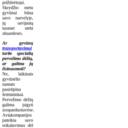
prižiūrėtojai.
Skrydžio metu
gyvūnai būna
savo narvelyje,
jų savijautą
tuomet stebi
stiuardesės.
Ar gyvūnų
transportavimui
turite specialių
pervežimo dėžių,
ar galima jų
išsinuomoti?
Ne, laikinais
gyvūnėlio
namais
pasirūpina
šeimininkai.
Pervežimo dėžių
galima įsigyti
zooparduotuvėse.
Aviakompanijos
pateikia savo
reikalavimus dėl