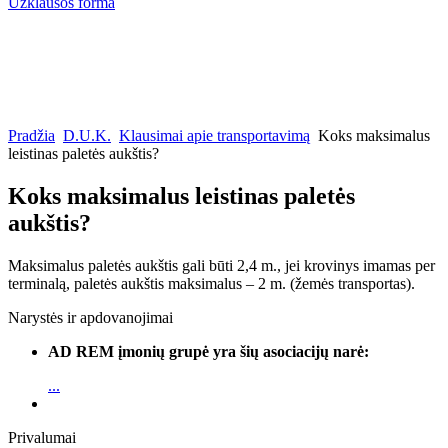
Užklausos forma
Pradžia
D.U.K.
Klausimai apie transportavimą
Koks maksimalus
leistinas paletės aukštis?
Koks maksimalus leistinas paletės
aukštis?
Maksimalus paletės aukštis gali būti 2,4 m., jei krovinys imamas per
terminalą, paletės aukštis maksimalus – 2 m. (žemės transportas).
Narystės ir apdovanojimai
AD REM įmonių grupė yra šių asociacijų narė:
...
Privalumai