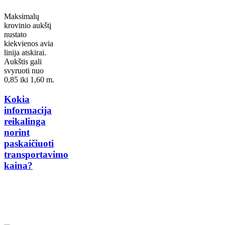
Maksimalų
krovinio aukštį
nustato
kiekvienos avia
linija atskirai.
Aukštis gali
svyruoti nuo
0,85 iki 1,60 m.
Kokia
informacija
reikalinga
norint
paskaičiuoti
transportavimo
kaina?