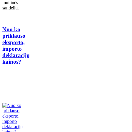
muitinės
sandėlių.
Nuo ko
priklauso
eksporto,
importo
deklaracijų
kainos?