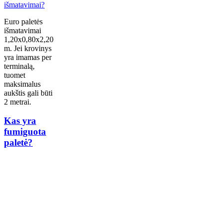
Euro paletės
išmatavimai
1,20x0,80x2,20
m. Jei krovinys
yra imamas per
terminalą,
tuomet
maksimalus
aukštis gali būti
2 metrai.
Kas yra
fumiguota
paletė?