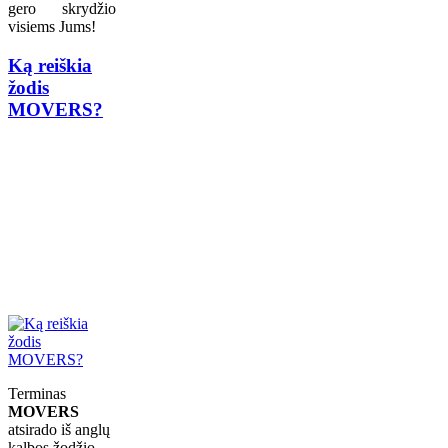
gero skrydžio
visiems Jums!
Ką reiškia
žodis
MOVERS?
Terminas
MOVERS
atsirado iš anglų
kalbos žodžio