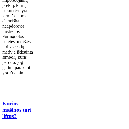
importuojamų
prekių, kurių
pakuotėse yra
termiškai arba
chemiškai
neapdorotos
medienos.
Fumiguotos
paletės ar dėžės
turi specialų
medyje išdegintą
simbolį, kuris
parodo, jog
galimi parazitai
yra išnaikinti.
Kurios
mašinos turi
liftus?