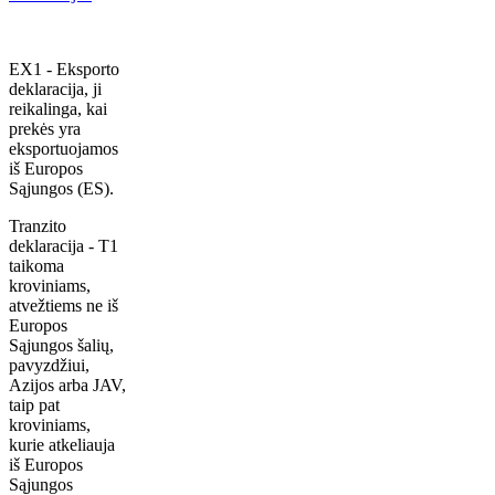
EX1 - Eksporto
deklaracija, ji
reikalinga, kai
prekės yra
eksportuojamos
iš Europos
Sąjungos (ES).
Tranzito
deklaracija - T1
taikoma
kroviniams,
atvežtiems ne iš
Europos
Sąjungos šalių,
pavyzdžiui,
Azijos arba JAV,
taip pat
kroviniams,
kurie atkeliauja
iš Europos
Sąjungos