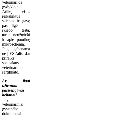
veterinarijos
gydykloje.
Atlikę visus
reikalingus
skiepus ir gavę
pasiutligės
skiepo testą,
turite neužmiršti
ir apie poodinę
mikroschemą.
Jeigu gabenama
ne į ES šalis, dar
prireiks
specialaus
veterinarinio
sertifikato.
Ar ilgai
užtrunka
pasirengimas
kelionei?
Jeigu
veterinariniai
gyvūnėlio
dokumentai