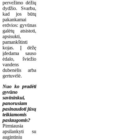
pervežimo dėžių
dydžio. Svarbu,
kad jos būtų
pakankamai
erdvios: gyvūnas
galėtų atsistoti,
apsisukti,
pamankštinti
kojas. Į dėžę
įdedama sauso
ėdalo, šviežio
vandens
dubenėlis arba
gertuvėlė.
Nuo ko pradėti
gyvūno
savininkui,
panorusiam
pasinaudoti jūsų
teikiamomis
paslaugomis?
Pirmiausia
apsilankyti su
augintiniu