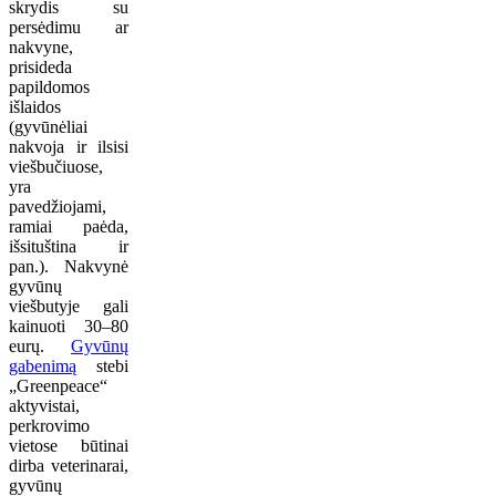
skrydis su
persėdimu ar
nakvyne,
prisideda
papildomos
išlaidos
(gyvūnėliai
nakvoja ir ilsisi
viešbučiuose,
yra
pavedžiojami,
ramiai paėda,
išsituština ir
pan.). Nakvynė
gyvūnų
viešbutyje gali
kainuoti 30–80
eurų.
Gyvūnų
gabenimą
stebi
„Greenpeace“
aktyvistai,
perkrovimo
vietose būtinai
dirba veterinarai,
gyvūnų