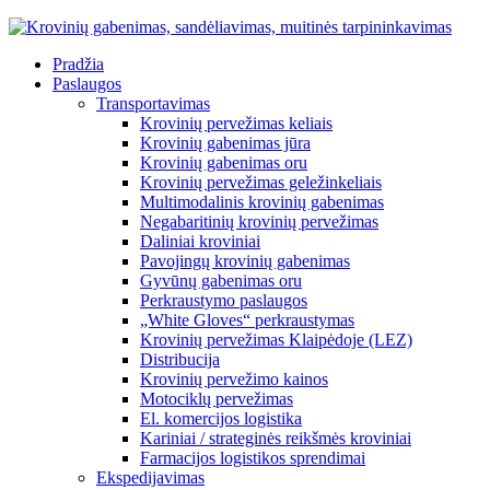
Pradžia
Paslaugos
Transportavimas
Krovinių pervežimas keliais
Krovinių gabenimas jūra
Krovinių gabenimas oru
Krovinių pervežimas geležinkeliais
Multimodalinis krovinių gabenimas
Negabaritinių krovinių pervežimas
Daliniai kroviniai
Pavojingų krovinių gabenimas
Gyvūnų gabenimas oru
Perkraustymo paslaugos
„White Gloves“ perkraustymas
Krovinių pervežimas Klaipėdoje (LEZ)
Distribucija
Krovinių pervežimo kainos
Motociklų pervežimas
El. komercijos logistika
Kariniai / strateginės reikšmės kroviniai
Farmacijos logistikos sprendimai
Ekspedijavimas