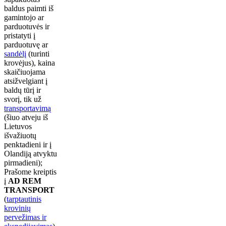
baldus paimti iš
gamintojo ar
parduotuvės ir
pristatyti į
parduotuvę ar
sandėlį
(turinti
krovėjus), kaina
skaičiuojama
atsižvelgiant į
baldų tūrį ir
svorį, tik už
transportavimą
(šiuo atveju iš
Lietuvos
išvažiuotų
penktadieni ir į
Olandiją atvyktu
pirmadieni);
Prašome kreiptis
į
AD REM
TRANSPORT
(
tarptautinis
krovinių
pervežimas ir