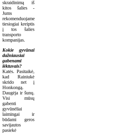
skraidinimą iš
kitos šalies -
Jums
rekomenduojame
tiesiogiai kreiptis
į tos šalies
transporto
kompanijas.
Kokie gyvūnai
dažniausiai
gabenami
lėktuvais?
Katės. Pasitaikė,
kad Rainiukė
skrido net į
Honkongą.
Daugėja ir šunų.
Visi mūsų
gabenti
gyvūnėliai
laimingai ir
būdami geros
savijautos
pasiekė