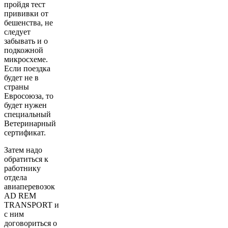
пройдя тест
прививки от
бешенства, не
следует
забывать и о
подкожной
микросхеме.
Если поездка
будет не в
страны
Евросоюза, то
будет нужен
специальный
Ветеринарный
сертификат.
Затем надо
обратиться к
работнику
отдела
авиаперевозок
AD REM
TRANSPORT и
с ним
договориться о