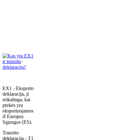
EX1 - Eksporto
deklaracija, ji
reikalinga, kai
prekės yra
eksportuojamos
iš Europos
Sąjungos (ES).
Tranzito
deklaracija - T1