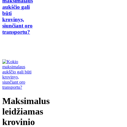
maksimalaus
aukščio gali
būti
krovinys,
siunčiant oro
transportu?
Maksimalus
leidžiamas
krovinio