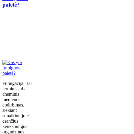
paletė?
Fumigacija - tai
terminis arba
cheminis
medienos
apdirbimas,
siekiant
sunaikinti joje
esančius
kenksmingus
organizmus.