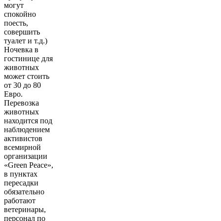
могут
спокойно
поесть,
совершить
туалет и т.д.)
Ночевка в
гостинице для
животных
может стоить
от 30 до 80
Евро.
Перевозка
животных
находится под
наблюдением
активистов
всемирной
организации
«Green Peace»,
в пунктах
пересадки
обязательно
работают
ветеринары,
персонал по