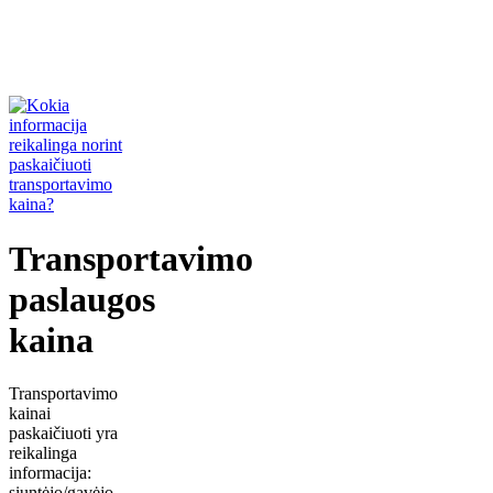
Transportavimo
paslaugos
kaina
Transportavimo
kainai
paskaičiuoti yra
reikalinga
informacija:
siuntėjo/gavėjo