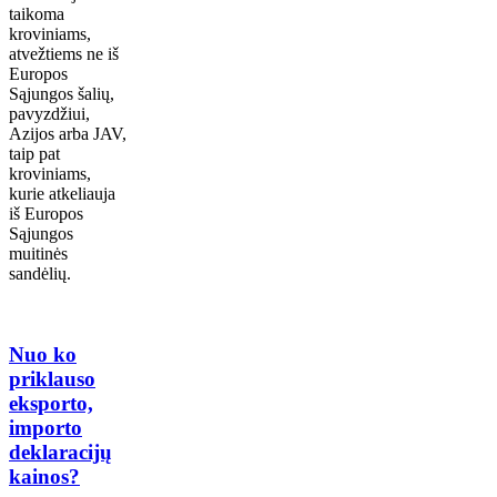
taikoma
kroviniams,
atvežtiems ne iš
Europos
Sąjungos šalių,
pavyzdžiui,
Azijos arba JAV,
taip pat
kroviniams,
kurie atkeliauja
iš Europos
Sąjungos
muitinės
sandėlių.
Nuo ko
priklauso
eksporto,
importo
deklaracijų
kainos?