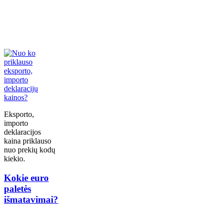
Eksporto,
importo
deklaracijos
kaina priklauso
nuo prekių kodų
kiekio.
Kokie euro
paletės
išmatavimai?