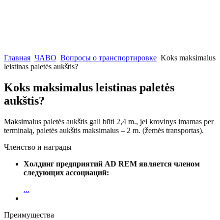
Главная
ЧАВО
Вопросы о транспортировке
Koks maksimalus
leistinas paletės aukštis?
Koks maksimalus leistinas paletės
aukštis?
Maksimalus paletės aukštis gali būti 2,4 m., jei krovinys imamas per
terminalą, paletės aukštis maksimalus – 2 m. (žemės transportas).
Членство и награды
Холдинг предприятий AD REM является членом
следующих ассоциаций:
...
Преимущества