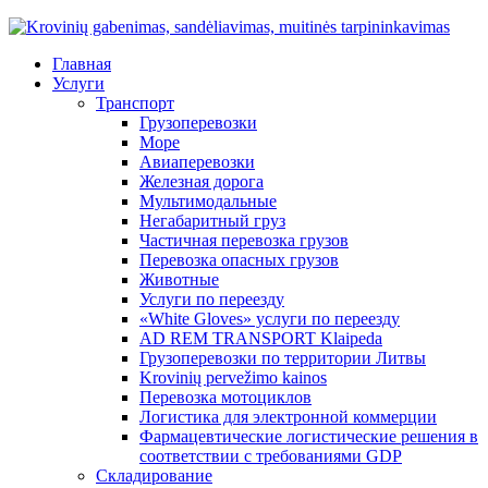
Главная
Услуги
Транспорт
Грузоперевозки
Море
Авиаперевозки
Железная дорога
Мультимодальные
Негабаритный груз
Частичная перевозка грузов
Перевозка опасных грузов
Животные
Услуги по переезду
«White Gloves» услуги по переезду
AD REM TRANSPORT Klaipeda
Грузоперевозки по территории Литвы
Krovinių pervežimo kainos
Перевозка мотоциклов
Логистика для электронной коммерции
Фармацевтические логистические решения в
соответствии с требованиями GDP
Складирование