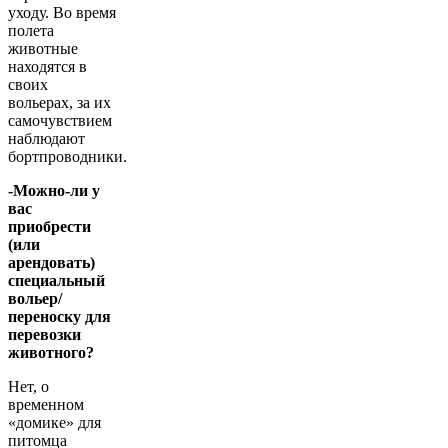
уходу. Во время
полета
животные
находятся в
своих
вольерах, за их
самочувствием
наблюдают
бортпроводники.
-Можно-ли у
вас
приобрести
(или
арендовать)
специальный
вольер/
переноску для
перевозки
животного?
Нет, о
временном
«домике» для
питомца