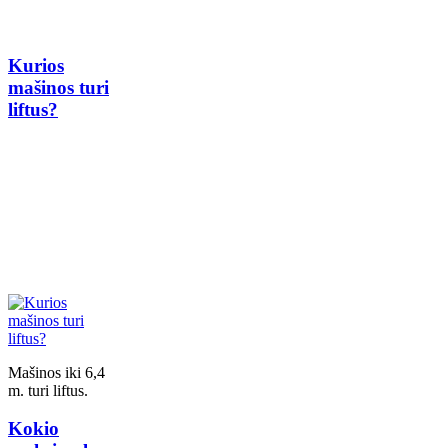
Kurios
mašinos turi
liftus?
Mašinos iki 6,4
m. turi liftus.
Kokio