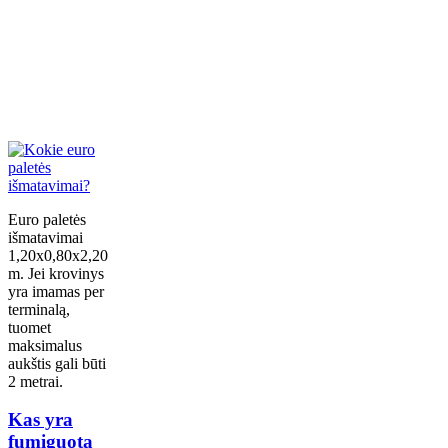
Euro paletės
išmatavimai
1,20x0,80x2,20
m. Jei krovinys
yra imamas per
terminalą,
tuomet
maksimalus
aukštis gali būti
2 metrai.
Kas yra
fumiguota