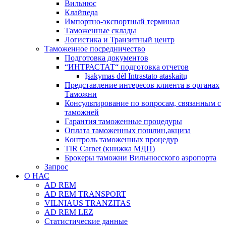
Вильнюс
Клайпеда
Импортно-экспортный терминал
Таможенные склады
Логистика и Транзитный центр
Таможенное посредничество
Подготовка документов
“ИНТРАСТАТ“ подготовка отчетов
Įsakymas dėl Intrastato ataskaitų
Представление интересов клиента в органах
Таможни
Консультирование по вопросам, связанным с
таможней
Гарантия таможенные процедуры
Оплата таможенных пошлин,акциза
Контроль таможенных процедур
TIR Carnet (книжка МДП)
Брокеры таможни Вильнюсского аэропорта
Запрос
О НАС
AD REM
AD REM TRANSPORT
VILNIAUS TRANZITAS
AD REM LEZ
Статистические данные