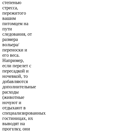
степенью
стресса,
пережитого
вашим
питомцем на
пути
следования, от
размера
вольера/
переноски и
его веса.
Например,
если перелет с
пересадкой и
ночевкой, то
добавляются
дополнительные
расходы
(животные
ночуют и
отдыхают в
специализированных
гостиницах, их
выводят на
прогулку, они