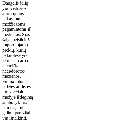
Daugelis šalių
yra įvedusios
apribojimus
pakavimo
medžiagoms,
pagamintoms iš
medienos. Šios
šalys neįsileidžia
importuojamų
prekių, kurių
pakuotėse yra
termiškai arba
chemiškai
neapdorotos
medienos.
Fumiguotos
paletės ar dėžės
turi specialų
medyje išdegintą
simbolį, kuris
parodo, jog
galimi parazitai
yra išnaikinti.