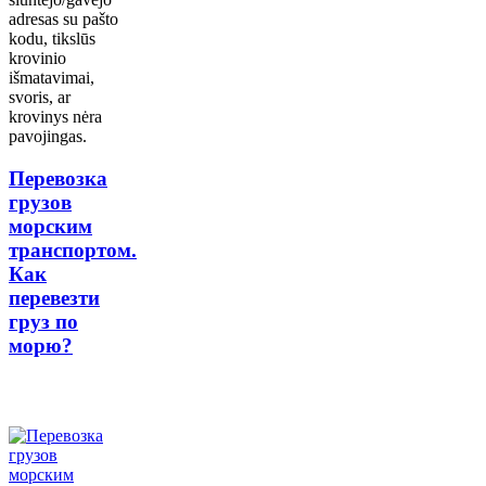
adresas su pašto
kodu, tikslūs
krovinio
išmatavimai,
svoris, ar
krovinys nėra
pavojingas.
Перевозка
грузов
морским
транспортом.
Как
перевезти
груз по
морю?