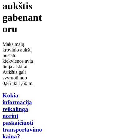
aukštis
gabenant
oru
Maksimalų
krovinio aukštį
nustato
kiekvienos avia
linija atskirai.
Aukštis gali
svyruoti nuo
0,85 iki 1,60 m.
Kokia
informacija
reikalinga
norint
paskaičiuoti
transportavimo
kaina?