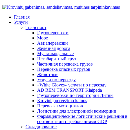
Главная
Услуги
Транспорт
Грузоперевозки
Море
Авиаперевозки
Железная дорога
Мультимодальные
Негабаритный груз
Частичная перевозка грузов
Перевозка опасных грузов
Животные
Услуги по переезду
«White Gloves» услуги по переезду
AD REM TRANSPORT Klaipeda
Грузоперевозки по территории Литвы
Krovinių pervežimo kainos
Перевозка мотоциклов
Логистика для электронной коммерции
Фармацевтические логистические решения в
соответствии с требованиями GDP
Складирование