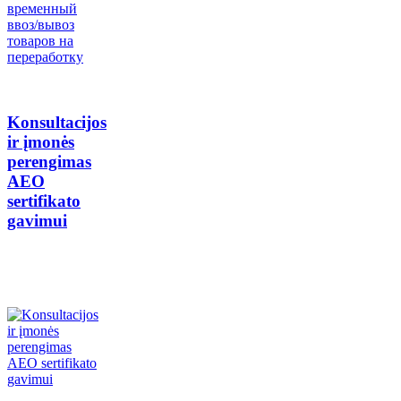
Konsultacijos
ir įmonės
perengimas
AEO
sertifikato
gavimui