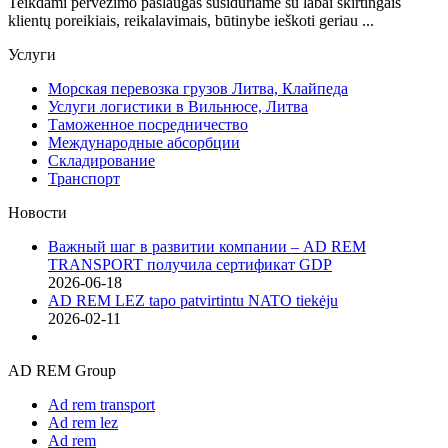
Teikdami pervežimo paslaugas susiduriame su labai skirtingais
klientų poreikiais, reikalavimais, būtinybe ieškoti geriau ...
Услуги
Морская перевозка грузов Литва, Клайпеда
Услуги логистики в Вильнюсе, Литва
Таможенное посредничество
Международные абсорбции
Складирование
Транспорт
Новости
Важный шаг в развитии компании – AD REM
TRANSPORT получила сертификат GDP
2026-06-18
AD REM LEZ tapo patvirtintu NATO tiekėju
2026-02-11
AD REM Group
Ad rem transport
Ad rem lez
Ad rem