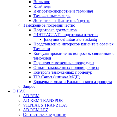
Вильнюс
Клайпеда
Импортно-экспортный терминал
Таможенные склады
Логистика и Транзитный центр
Таможенное посредничество
Подготовка документов
“ИНТРАСТАТ“ подготовка отчетов
Įsakymas dėl Intrastato ataskaitų
Представление интересов клиента в органах
Таможни
Консультирование по вопросам, связанным с
таможней
Гарантия таможенные процедуры
Оплата таможенных пошлин,акциза
Контроль таможенных процедур
TIR Carnet (книжка МДП)
Брокеры таможни Вильнюсского аэропорта
Запрос
О НАС
AD REM
AD REM TRANSPORT
VILNIAUS TRANZITAS
AD REM LEZ
Статистические данные