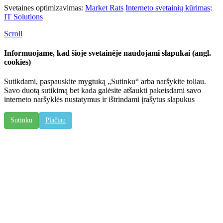
Svetaines optimizavimas:
Market Rats
Interneto svetainių kūrimas
:
IT Solutions
Scroll
Informuojame, kad šioje svetainėje naudojami slapukai (angl.
cookies)
Sutikdami, paspauskite mygtuką „Sutinku“ arba naršykite toliau.
Savo duotą sutikimą bet kada galėsite atšaukti pakeisdami savo
interneto naršyklės nustatymus ir ištrindami įrašytus slapukus
Sutinku
Plačiau