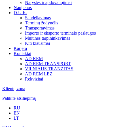
Narystės ir apdovanojimai
Naujienos
D.U.K.
Sandėliavimas
Terminų žodynėlis
Transportavimas
Importo ir eksporto terminalo paslaugos
Muitinės tarpininkavimas
Kiti klausimai
Karjera
Kontaktai
AD REM
AD REM TRANSPORT
VILNIAUS TRANZITAS
AD REM LEZ
Rekvizitai
Klientų zona
Palikite atsiliepimą
RU
EN
LT