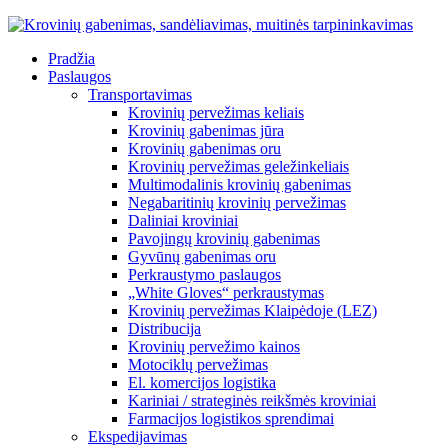
Pradžia
Paslaugos
Transportavimas
Krovinių pervežimas keliais
Krovinių gabenimas jūra
Krovinių gabenimas oru
Krovinių pervežimas geležinkeliais
Multimodalinis krovinių gabenimas
Negabaritinių krovinių pervežimas
Daliniai kroviniai
Pavojingų krovinių gabenimas
Gyvūnų gabenimas oru
Perkraustymo paslaugos
„White Gloves“ perkraustymas
Krovinių pervežimas Klaipėdoje (LEZ)
Distribucija
Krovinių pervežimo kainos
Motociklų pervežimas
El. komercijos logistika
Kariniai / strateginės reikšmės kroviniai
Farmacijos logistikos sprendimai
Ekspedijavimas