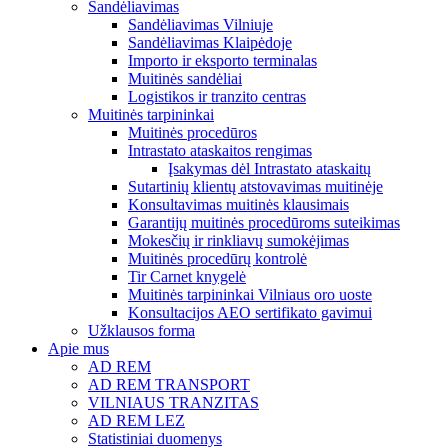
Sandėliavimas
Sandėliavimas Vilniuje
Sandėliavimas Klaipėdoje
Importo ir eksporto terminalas
Muitinės sandėliai
Logistikos ir tranzito centras
Muitinės tarpininkai
Muitinės procedūros
Intrastato ataskaitos rengimas
Įsakymas dėl Intrastato ataskaitų
Sutartinių klientų atstovavimas muitinėje
Konsultavimas muitinės klausimais
Garantijų muitinės procedūroms suteikimas
Mokesčių ir rinkliavų sumokėjimas
Muitinės procedūrų kontrolė
Tir Carnet knygelė
Muitinės tarpininkai Vilniaus oro uoste
Konsultacijos AEO sertifikato gavimui
Užklausos forma
Apie mus
AD REM
AD REM TRANSPORT
VILNIAUS TRANZITAS
AD REM LEZ
Statistiniai duomenys