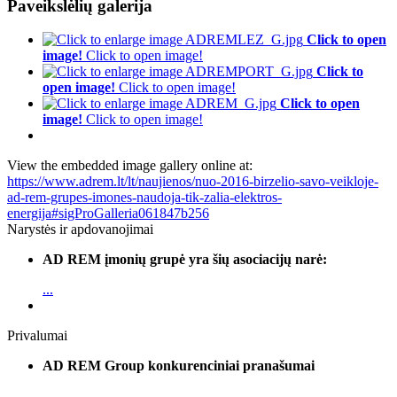
Paveikslėlių galerija
Click to open
image!
Click to open image!
Click to
open image!
Click to open image!
Click to open
image!
Click to open image!
View the embedded image gallery online at:
https://www.adrem.lt/lt/naujienos/nuo-2016-birzelio-savo-veikloje-
ad-rem-grupes-imones-naudoja-tik-zalia-elektros-
energija#sigProGalleria061847b256
Narystės ir apdovanojimai
AD REM įmonių grupė yra šių asociacijų narė:
...
Privalumai
AD REM Group konkurenciniai pranašumai
...