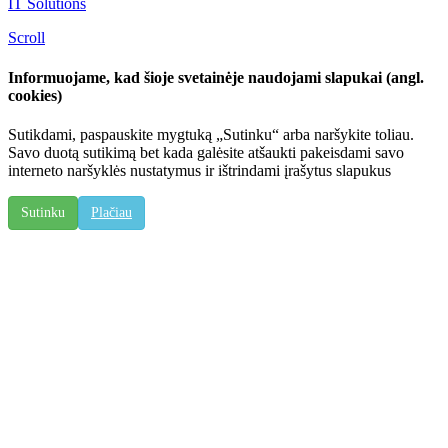
IT Solutions
Scroll
Informuojame, kad šioje svetainėje naudojami slapukai (angl.
cookies)
Sutikdami, paspauskite mygtuką „Sutinku“ arba naršykite toliau.
Savo duotą sutikimą bet kada galėsite atšaukti pakeisdami savo
interneto naršyklės nustatymus ir ištrindami įrašytus slapukus
Sutinku
Plačiau