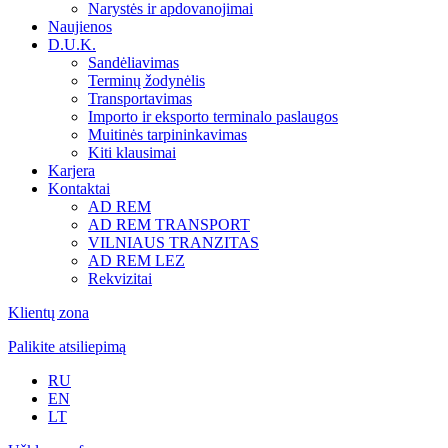
Narystės ir apdovanojimai
Naujienos
D.U.K.
Sandėliavimas
Terminų žodynėlis
Transportavimas
Importo ir eksporto terminalo paslaugos
Muitinės tarpininkavimas
Kiti klausimai
Karjera
Kontaktai
AD REM
AD REM TRANSPORT
VILNIAUS TRANZITAS
AD REM LEZ
Rekvizitai
Klientų zona
Palikite atsiliepimą
RU
EN
LT