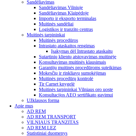
Sandėliavimas
Sandėliavimas Vilniuje
Sandėliavimas Klaipėdoje
Importo ir eksporto terminalas
Muitinės sandėliai
Logistikos ir tranzito centras
Muitinės tarpininkai
Muitinės procedūros
Intrastato ataskaitos rengimas
Įsakymas dėl Intrastato ataskaitų
Sutartinių klientų atstovavimas muitinėje
Konsultavimas muitinės klausimais
Garantijų muitinės procedūroms suteikimas
Mokesčių ir rinkliavų sumokėjimas
Muitinės procedūrų kontrolė
Tir Carnet knygelė
Muitinės tarpininkai Vilniaus oro uoste
Konsultacijos AEO sertifikato gavimui
Užklausos forma
Apie mus
AD REM
AD REM TRANSPORT
VILNIAUS TRANZITAS
AD REM LEZ
Statistiniai duomenys