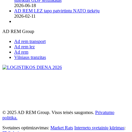
suteiktas GDP sertifikatas
2026-06-18
AD REM LEZ tapo patvirtintu NATO tiekėju
2026-02-11
AD REM Group
Ad rem transport
Ad rem lez
Ad rem
Vilniaus tranzitas
© 2025 AD REM Group. Visos teisės saugomos.
Privatumo
politika.
Svetaines optimizavimas:
Market Rats
Interneto svetainių kūrimas
: