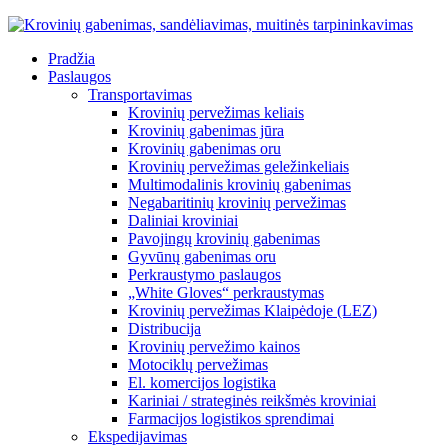
Pradžia
Paslaugos
Transportavimas
Krovinių pervežimas keliais
Krovinių gabenimas jūra
Krovinių gabenimas oru
Krovinių pervežimas geležinkeliais
Multimodalinis krovinių gabenimas
Negabaritinių krovinių pervežimas
Daliniai kroviniai
Pavojingų krovinių gabenimas
Gyvūnų gabenimas oru
Perkraustymo paslaugos
„White Gloves“ perkraustymas
Krovinių pervežimas Klaipėdoje (LEZ)
Distribucija
Krovinių pervežimo kainos
Motociklų pervežimas
El. komercijos logistika
Kariniai / strateginės reikšmės kroviniai
Farmacijos logistikos sprendimai
Ekspedijavimas