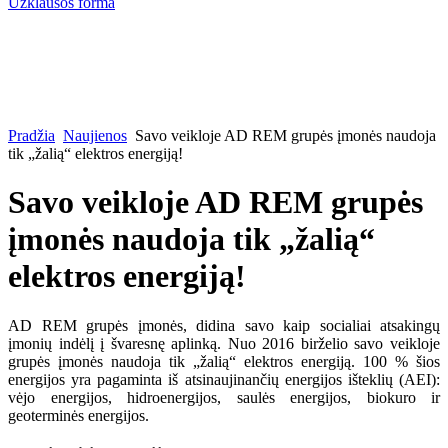
Užklausos forma
Pradžia
Naujienos
Savo veikloje AD REM grupės įmonės naudoja
tik „žalią“ elektros energiją!
Savo veikloje AD REM grupės
įmonės naudoja tik „žalią“
elektros energiją!
AD REM grupės įmonės, didina savo kaip socialiai atsakingų
įmonių indėlį į švaresnę aplinką. Nuo 2016 birželio savo veikloje
grupės įmonės naudoja tik „žalią“ elektros energiją. 100 % šios
energijos yra pagaminta iš atsinaujinančių energijos išteklių (AEI):
vėjo energijos, hidroenergijos, saulės energijos, biokuro ir
geoterminės energijos.