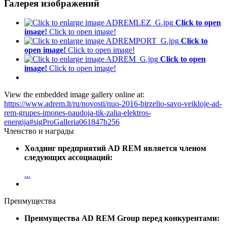
Галерея изображений
Click to open
image!
Click to open image!
Click to
open image!
Click to open image!
Click to open
image!
Click to open image!
View the embedded image gallery online at:
https://www.adrem.lt/ru/novosti/nuo-2016-birzelio-savo-veikloje-ad-
rem-grupes-imones-naudoja-tik-zalia-elektros-
energija#sigProGalleria061847b256
Членство и награды
Холдинг предприятий AD REM является членом
следующих ассоциаций:
...
Преимущества
Преимущества AD REM Group перед конкурентами: