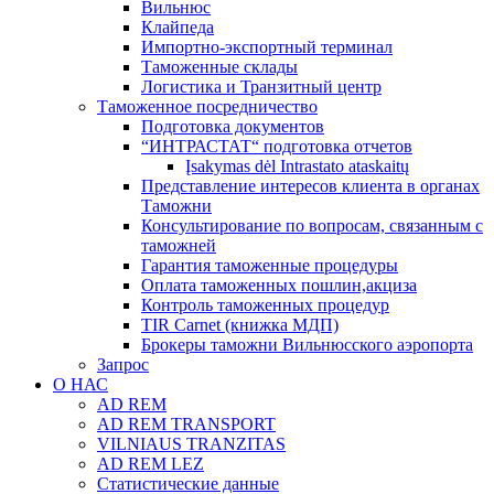
Вильнюс
Клайпеда
Импортно-экспортный терминал
Таможенные склады
Логистика и Транзитный центр
Таможенное посредничество
Подготовка документов
“ИНТРАСТАТ“ подготовка отчетов
Įsakymas dėl Intrastato ataskaitų
Представление интересов клиента в органах
Таможни
Консультирование по вопросам, связанным с
таможней
Гарантия таможенные процедуры
Оплата таможенных пошлин,акциза
Контроль таможенных процедур
TIR Carnet (книжка МДП)
Брокеры таможни Вильнюсского аэропорта
Запрос
О НАС
AD REM
AD REM TRANSPORT
VILNIAUS TRANZITAS
AD REM LEZ
Статистические данные