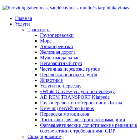
Главная
Услуги
Транспорт
Грузоперевозки
Море
Авиаперевозки
Железная дорога
Мультимодальные
Негабаритный груз
Частичная перевозка грузов
Перевозка опасных грузов
Животные
Услуги по переезду
«White Gloves» услуги по переезду
AD REM TRANSPORT Klaipeda
Грузоперевозки по территории Литвы
Krovinių pervežimo kainos
Перевозка мотоциклов
Логистика для электронной коммерции
Фармацевтические логистические решения в
соответствии с требованиями GDP
Складирование