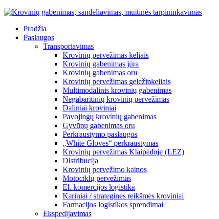
Pradžia
Paslaugos
Transportavimas
Krovinių pervežimas keliais
Krovinių gabenimas jūra
Krovinių gabenimas oru
Krovinių pervežimas geležinkeliais
Multimodalinis krovinių gabenimas
Negabaritinių krovinių pervežimas
Daliniai kroviniai
Pavojingų krovinių gabenimas
Gyvūnų gabenimas oru
Perkraustymo paslaugos
„White Gloves“ perkraustymas
Krovinių pervežimas Klaipėdoje (LEZ)
Distribucija
Krovinių pervežimo kainos
Motociklų pervežimas
El. komercijos logistika
Kariniai / strateginės reikšmės kroviniai
Farmacijos logistikos sprendimai
Ekspedijavimas