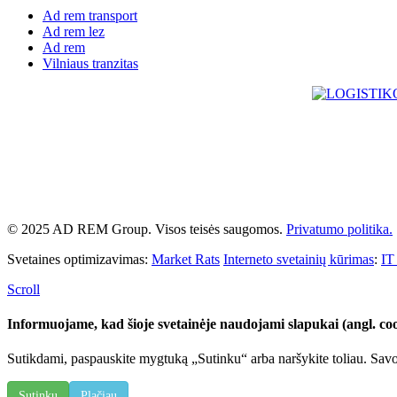
Ad rem transport
Ad rem lez
Ad rem
Vilniaus tranzitas
© 2025 AD REM Group. Visos teisės saugomos.
Privatumo politika.
Svetaines optimizavimas:
Market Rats
Interneto svetainių kūrimas
:
IT
Scroll
Informuojame, kad šioje svetainėje naudojami slapukai (angl. coo
Sutikdami, paspauskite mygtuką „Sutinku“ arba naršykite toliau. Savo 
Sutinku
Plačiau