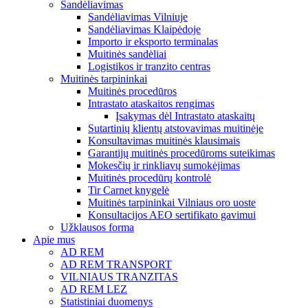
Sandėliavimas
Sandėliavimas Vilniuje
Sandėliavimas Klaipėdoje
Importo ir eksporto terminalas
Muitinės sandėliai
Logistikos ir tranzito centras
Muitinės tarpininkai
Muitinės procedūros
Intrastato ataskaitos rengimas
Įsakymas dėl Intrastato ataskaitų
Sutartinių klientų atstovavimas muitinėje
Konsultavimas muitinės klausimais
Garantijų muitinės procedūroms suteikimas
Mokesčių ir rinkliavų sumokėjimas
Muitinės procedūrų kontrolė
Tir Carnet knygelė
Muitinės tarpininkai Vilniaus oro uoste
Konsultacijos AEO sertifikato gavimui
Užklausos forma
Apie mus
AD REM
AD REM TRANSPORT
VILNIAUS TRANZITAS
AD REM LEZ
Statistiniai duomenys