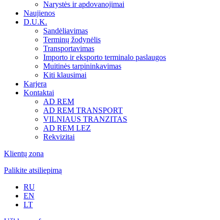
Narystės ir apdovanojimai
Naujienos
D.U.K.
Sandėliavimas
Terminų žodynėlis
Transportavimas
Importo ir eksporto terminalo paslaugos
Muitinės tarpininkavimas
Kiti klausimai
Karjera
Kontaktai
AD REM
AD REM TRANSPORT
VILNIAUS TRANZITAS
AD REM LEZ
Rekvizitai
Klientų zona
Palikite atsiliepimą
RU
EN
LT