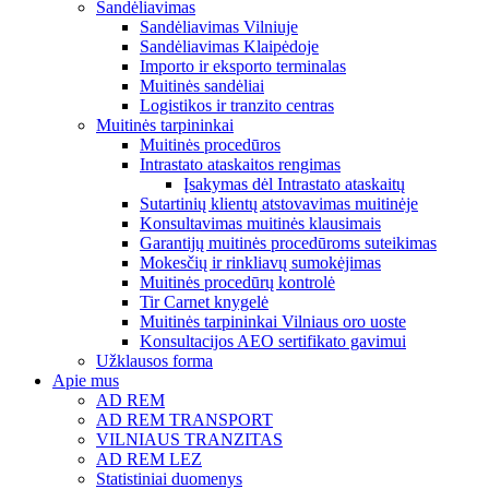
Sandėliavimas
Sandėliavimas Vilniuje
Sandėliavimas Klaipėdoje
Importo ir eksporto terminalas
Muitinės sandėliai
Logistikos ir tranzito centras
Muitinės tarpininkai
Muitinės procedūros
Intrastato ataskaitos rengimas
Įsakymas dėl Intrastato ataskaitų
Sutartinių klientų atstovavimas muitinėje
Konsultavimas muitinės klausimais
Garantijų muitinės procedūroms suteikimas
Mokesčių ir rinkliavų sumokėjimas
Muitinės procedūrų kontrolė
Tir Carnet knygelė
Muitinės tarpininkai Vilniaus oro uoste
Konsultacijos AEO sertifikato gavimui
Užklausos forma
Apie mus
AD REM
AD REM TRANSPORT
VILNIAUS TRANZITAS
AD REM LEZ
Statistiniai duomenys