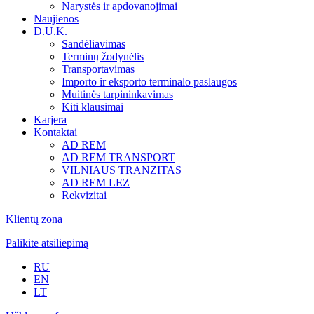
Narystės ir apdovanojimai
Naujienos
D.U.K.
Sandėliavimas
Terminų žodynėlis
Transportavimas
Importo ir eksporto terminalo paslaugos
Muitinės tarpininkavimas
Kiti klausimai
Karjera
Kontaktai
AD REM
AD REM TRANSPORT
VILNIAUS TRANZITAS
AD REM LEZ
Rekvizitai
Klientų zona
Palikite atsiliepimą
RU
EN
LT