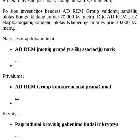
Projekto investicijos sudarys daugiau kaip 3,7 mln. eurų.
Po šios investicijos bendras AD REM Group valdomų sandėlių
plotas išaugs iki daugiau nei 70.000 kv. metrų. Iš jų AD REM LEZ
eksploatuojamų sandėlių plotas Klaipėdoje priartės prie 30.000 kv.
metrų.
Narystės ir apdovanojimai
AD REM įmonių grupė yra šių asociacijų narė:
...
Privalumai
AD REM Group konkurenciniai pranašumai
...
Kryptys
Pagrindiniai krovinių gabenimo būdai ir kryptys
...