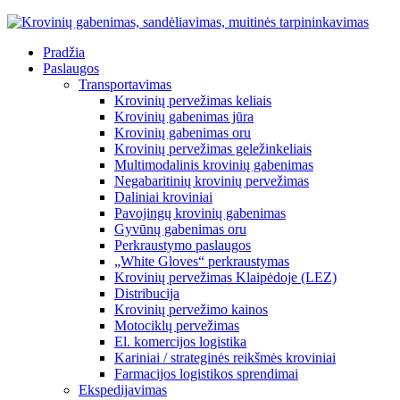
Pradžia
Paslaugos
Transportavimas
Krovinių pervežimas keliais
Krovinių gabenimas jūra
Krovinių gabenimas oru
Krovinių pervežimas geležinkeliais
Multimodalinis krovinių gabenimas
Negabaritinių krovinių pervežimas
Daliniai kroviniai
Pavojingų krovinių gabenimas
Gyvūnų gabenimas oru
Perkraustymo paslaugos
„White Gloves“ perkraustymas
Krovinių pervežimas Klaipėdoje (LEZ)
Distribucija
Krovinių pervežimo kainos
Motociklų pervežimas
El. komercijos logistika
Kariniai / strateginės reikšmės kroviniai
Farmacijos logistikos sprendimai
Ekspedijavimas