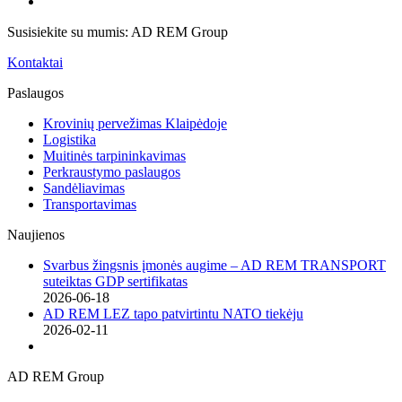
Susisiekite su mumis: AD REM Group
Kontaktai
Paslaugos
Krovinių pervežimas Klaipėdoje
Logistika
Muitinės tarpininkavimas
Perkraustymo paslaugos
Sandėliavimas
Transportavimas
Naujienos
Svarbus žingsnis įmonės augime – AD REM TRANSPORT
suteiktas GDP sertifikatas
2026-06-18
AD REM LEZ tapo patvirtintu NATO tiekėju
2026-02-11
AD REM Group