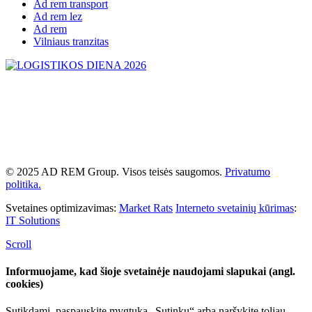
Ad rem transport
Ad rem lez
Ad rem
Vilniaus tranzitas
© 2025 AD REM Group. Visos teisės saugomos.
Privatumo
politika.
Svetaines optimizavimas:
Market Rats
Interneto svetainių kūrimas
:
IT Solutions
Scroll
Informuojame, kad šioje svetainėje naudojami slapukai (angl.
cookies)
Sutikdami, paspauskite mygtuką „Sutinku“ arba naršykite toliau.