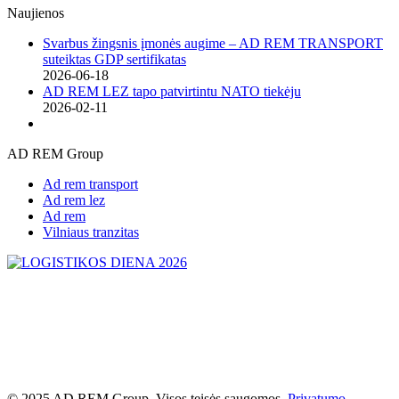
Naujienos
Svarbus žingsnis įmonės augime – AD REM TRANSPORT
suteiktas GDP sertifikatas
2026-06-18
AD REM LEZ tapo patvirtintu NATO tiekėju
2026-02-11
AD REM Group
Ad rem transport
Ad rem lez
Ad rem
Vilniaus tranzitas
© 2025 AD REM Group. Visos teisės saugomos.
Privatumo