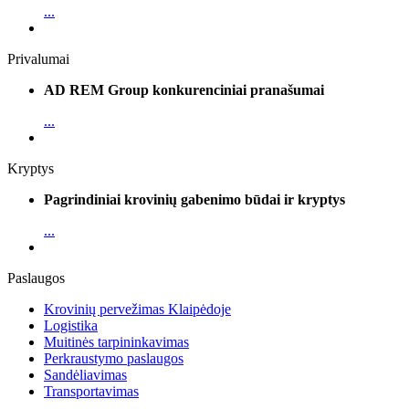
...
Privalumai
AD REM Group konkurenciniai pranašumai
...
Kryptys
Pagrindiniai krovinių gabenimo būdai ir kryptys
...
Paslaugos
Krovinių pervežimas Klaipėdoje
Logistika
Muitinės tarpininkavimas
Perkraustymo paslaugos
Sandėliavimas
Transportavimas