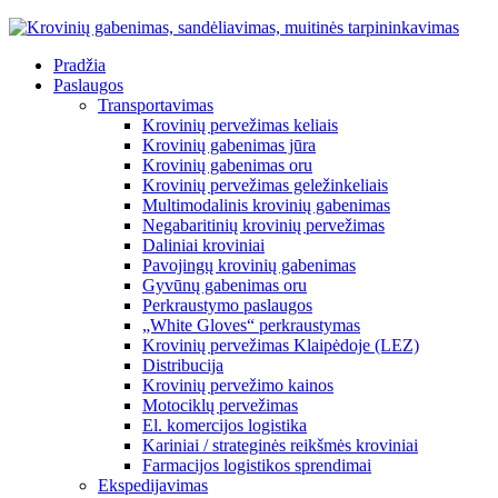
Pradžia
Paslaugos
Transportavimas
Krovinių pervežimas keliais
Krovinių gabenimas jūra
Krovinių gabenimas oru
Krovinių pervežimas geležinkeliais
Multimodalinis krovinių gabenimas
Negabaritinių krovinių pervežimas
Daliniai kroviniai
Pavojingų krovinių gabenimas
Gyvūnų gabenimas oru
Perkraustymo paslaugos
„White Gloves“ perkraustymas
Krovinių pervežimas Klaipėdoje (LEZ)
Distribucija
Krovinių pervežimo kainos
Motociklų pervežimas
El. komercijos logistika
Kariniai / strateginės reikšmės kroviniai
Farmacijos logistikos sprendimai
Ekspedijavimas