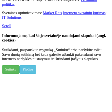
politika.
Svetaines optimizavimas:
Market Rats
Interneto svetainių kūrimas
:
IT Solutions
Scroll
Informuojame, kad šioje svetainėje naudojami slapukai (angl.
cookies)
Sutikdami, paspauskite mygtuką „Sutinku“ arba naršykite toliau.
Savo duotą sutikimą bet kada galėsite atšaukti pakeisdami savo
interneto naršyklės nustatymus ir ištrindami įrašytus slapukus
Sutinku
Plačiau