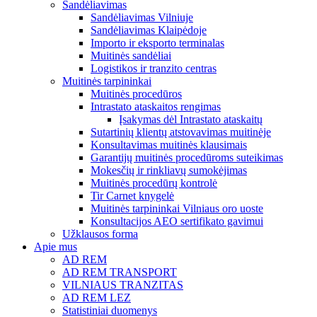
Sandėliavimas
Sandėliavimas Vilniuje
Sandėliavimas Klaipėdoje
Importo ir eksporto terminalas
Muitinės sandėliai
Logistikos ir tranzito centras
Muitinės tarpininkai
Muitinės procedūros
Intrastato ataskaitos rengimas
Įsakymas dėl Intrastato ataskaitų
Sutartinių klientų atstovavimas muitinėje
Konsultavimas muitinės klausimais
Garantijų muitinės procedūroms suteikimas
Mokesčių ir rinkliavų sumokėjimas
Muitinės procedūrų kontrolė
Tir Carnet knygelė
Muitinės tarpininkai Vilniaus oro uoste
Konsultacijos AEO sertifikato gavimui
Užklausos forma
Apie mus
AD REM
AD REM TRANSPORT
VILNIAUS TRANZITAS
AD REM LEZ
Statistiniai duomenys