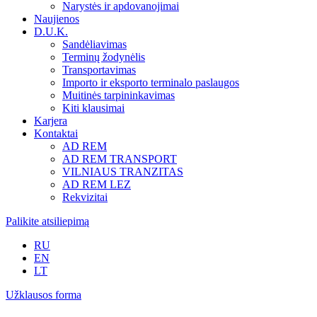
Narystės ir apdovanojimai
Naujienos
D.U.K.
Sandėliavimas
Terminų žodynėlis
Transportavimas
Importo ir eksporto terminalo paslaugos
Muitinės tarpininkavimas
Kiti klausimai
Karjera
Kontaktai
AD REM
AD REM TRANSPORT
VILNIAUS TRANZITAS
AD REM LEZ
Rekvizitai
Palikite atsiliepimą
RU
EN
LT
Užklausos forma