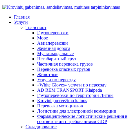
Главная
Услуги
Транспорт
Грузоперевозки
Море
Авиаперевозки
Железная дорога
Мультимодальные
Негабаритный груз
Частичная перевозка грузов
Перевозка опасных грузов
Животные
Услуги по переезду
«White Gloves» услуги по переезду
AD REM TRANSPORT Klaipeda
Грузоперевозки по территории Литвы
Krovinių pervežimo kainos
Перевозка мотоциклов
Логистика для электронной коммерции
Фармацевтические логистические решения в
соответствии с требованиями GDP
Складирование