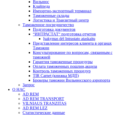
Вильнюс
Клайпеда
Импортно-экспортный терминал
Таможенные склады
Логистика и Транзитный центр
Таможенное посредничество
Подготовка документов
“ИНТРАСТАТ“ подготовка отчетов
Įsakymas dėl Intrastato ataskaitų
Представление интересов клиента в органах
Таможни
Консультирование по вопросам, связанным с
таможней
Гарантия таможенные процедуры
Оплата таможенных пошлин,акциза
Контроль таможенных процедур
TIR Carnet (книжка МДП)
Брокеры таможни Вильнюсского аэропорта
Запрос
О НАС
AD REM
AD REM TRANSPORT
VILNIAUS TRANZITAS
AD REM LEZ
Статистические данные