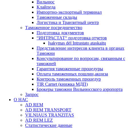
Вильнюс
Клайпеда
Импортно-экспортный терминал
Таможенные склады
Логистика и Транзитный центр
Таможенное посредничество
Подготовка документов
“ИНТРАСТАТ“ подготовка отчетов
Įsakymas dėl Intrastato ataskaitų
Представление интересов клиента в органах
Таможни
Консультирование по вопросам, связанным с
таможней
Гарантия таможенные процедуры
Оплата таможенных пошлин,акциза
Контроль таможенных процедур
TIR Carnet (книжка МДП)
Брокеры таможни Вильнюсского аэропорта
Запрос
О НАС
AD REM
AD REM TRANSPORT
VILNIAUS TRANZITAS
AD REM LEZ
Статистические данные