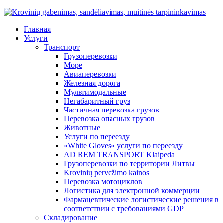
Главная
Услуги
Транспорт
Грузоперевозки
Море
Авиаперевозки
Железная дорога
Мультимодальные
Негабаритный груз
Частичная перевозка грузов
Перевозка опасных грузов
Животные
Услуги по переезду
«White Gloves» услуги по переезду
AD REM TRANSPORT Klaipeda
Грузоперевозки по территории Литвы
Krovinių pervežimo kainos
Перевозка мотоциклов
Логистика для электронной коммерции
Фармацевтические логистические решения в
соответствии с требованиями GDP
Складирование