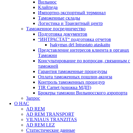
Вильнюс
Клайпеда
Импортно-экспортный терминал
Таможенные склады
Логистика и Транзитный центр
Таможенное посредничество
Подготовка документов
“ИНТРАСТАТ“ подготовка отчетов
Įsakymas dėl Intrastato ataskaitų
Представление интересов клиента в органах
Таможни
Консультирование по вопросам, связанным с
таможней
Гарантия таможенные процедуры
Оплата таможенных пошлин,акциза
Контроль таможенных процедур
TIR Carnet (книжка МДП)
Брокеры таможни Вильнюсского аэропорта
Запрос
О НАС
AD REM
AD REM TRANSPORT
VILNIAUS TRANZITAS
AD REM LEZ
Статистические данные