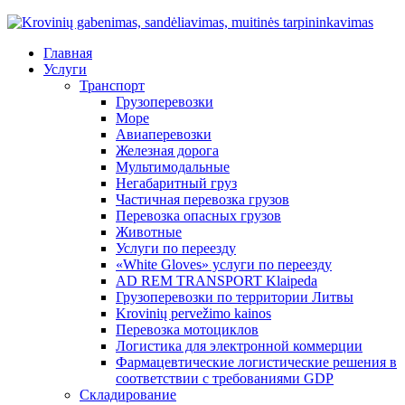
Главная
Услуги
Транспорт
Грузоперевозки
Море
Авиаперевозки
Железная дорога
Мультимодальные
Негабаритный груз
Частичная перевозка грузов
Перевозка опасных грузов
Животные
Услуги по переезду
«White Gloves» услуги по переезду
AD REM TRANSPORT Klaipeda
Грузоперевозки по территории Литвы
Krovinių pervežimo kainos
Перевозка мотоциклов
Логистика для электронной коммерции
Фармацевтические логистические решения в
соответствии с требованиями GDP
Складирование