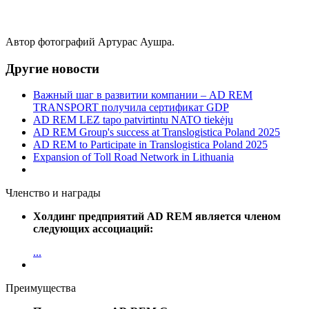
Автор фотографий Артурас Аушра.
Другие новости
Важный шаг в развитии компании – AD REM
TRANSPORT получила сертификат GDP
AD REM LEZ tapo patvirtintu NATO tiekėju
AD REM Group's success at Translogistica Poland 2025
AD REM to Participate in Translogistica Poland 2025
Expansion of Toll Road Network in Lithuania
Членство и награды
Холдинг предприятий AD REM является членом
следующих ассоциаций:
...
Преимущества