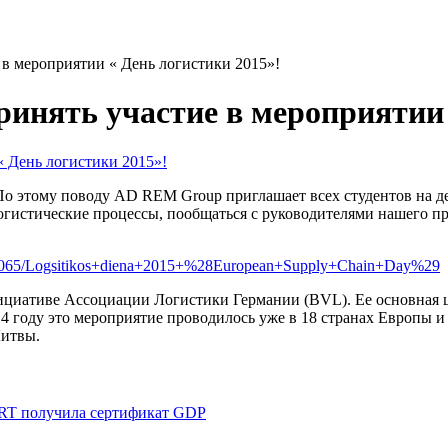
в мероприятии « День логистики 2015»!
нять участие в мероприятии 
 По этому поводу AD REM Group приглашает всех студентов на д
гистические процессы, пообщаться с руководителями нашего пр
ent/3065/Logsitikos+diena+2015+%28European+Supply+Chain+Day%29
циативе Ассоциации Логистики Германии (BVL). Ее основная це
 году это мероприятие проводилось уже в 18 странах Европы и 
Литвы.
T получила сертификат GDP