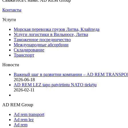
Свяжитесь с нами: AD REM Group
Контакты
Услуги
Морская перевозка грузов Литва, Клайпеда
Услуги логистики в Вильнюсе, Литва
Таможенное посредничество
Международные абсорбции
Складирование
Транспорт
Новости
Важный шаг в развитии компании – AD REM TRANSPOR
2026-06-18
AD REM LEZ tapo patvirtintu NATO tiekėju
2026-02-11
AD REM Group
Ad rem transport
Ad rem lez
Ad rem