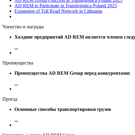
AD REM Group's success at Translogistica Poland 2025
AD REM to Participate in Translogistica Poland 2025
Expansion of Toll Road Network in Lithuania
Членство и награды
Холдинг предприятий AD REM является членом след
...
Преимущества
Преимущества AD REM Group перед конкурентами:
...
Проезд
Основные способы транспортировки грузов
...