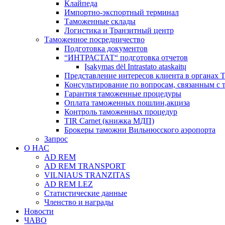
Клайпеда
Импортно-экспортный терминал
Таможенные склады
Логистика и Транзитный центр
Таможенное посредничество
Подготовка документов
“ИНТРАСТАТ“ подготовка отчетов
Įsakymas dėl Intrastato ataskaitų
Представление интересов клиента в органах
Консультирование по вопросам, связанным с
Гарантия таможенные процедуры
Оплата таможенных пошлин,акциза
Контроль таможенных процедур
TIR Carnet (книжка МДП)
Брокеры таможни Вильнюсского аэропорта
Запрос
О НАС
AD REM
AD REM TRANSPORT
VILNIAUS TRANZITAS
AD REM LEZ
Статистические данные
Членство и награды
Новости
ЧАВО