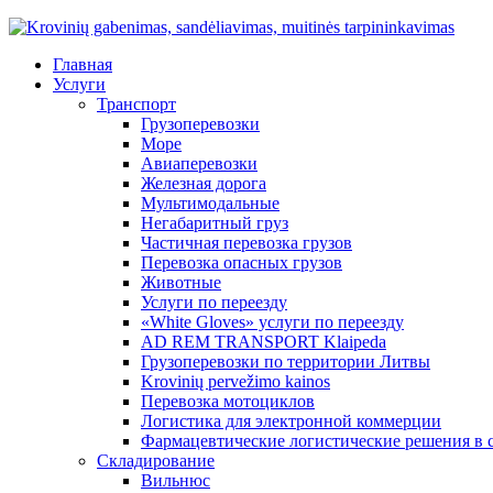
Главная
Услуги
Транспорт
Грузоперевозки
Море
Авиаперевозки
Железная дорога
Мультимодальные
Негабаритный груз
Частичная перевозка грузов
Перевозка опасных грузов
Животные
Услуги по переезду
«White Gloves» услуги по переезду
AD REM TRANSPORT Klaipeda
Грузоперевозки по территории Литвы
Krovinių pervežimo kainos
Перевозка мотоциклов
Логистика для электронной коммерции
Фармацевтические логистические решения в 
Складирование
Вильнюс