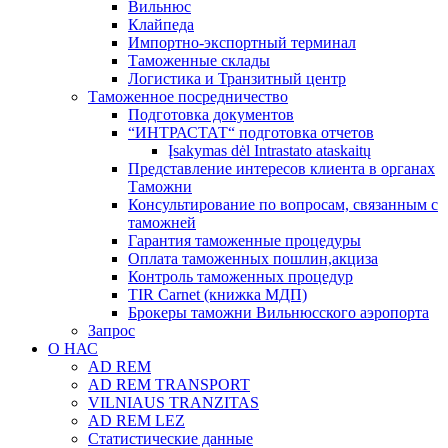
Вильнюс
Клайпеда
Импортно-экспортный терминал
Таможенные склады
Логистика и Транзитный центр
Таможенное посредничество
Подготовка документов
“ИНТРАСТАТ“ подготовка отчетов
Įsakymas dėl Intrastato ataskaitų
Представление интересов клиента в органах
Таможни
Консультирование по вопросам, связанным с
таможней
Гарантия таможенные процедуры
Оплата таможенных пошлин,акциза
Контроль таможенных процедур
TIR Carnet (книжка МДП)
Брокеры таможни Вильнюсского аэропорта
Запрос
О НАС
AD REM
AD REM TRANSPORT
VILNIAUS TRANZITAS
AD REM LEZ
Статистические данные