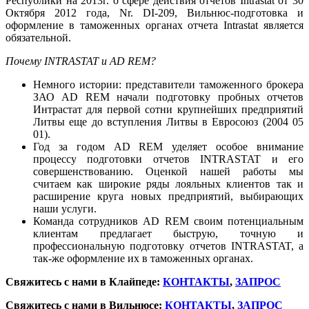
Республики на 2013г. о сфере действия отчетов Intrastat от 30
Октября 2012 года, Nr. DI-209, Вильнюс-подготовка и
оформление в таможенных органах отчета Intrastat является
обязательной.
Почему INTRASTAT и AD REM?
Немного истории: представители таможенного брокера
ЗАО AD REM начали подготовку пробных отчетов
Интрастат для первой сотни крупнейших предприятий
Литвы еще до вступления Литвы в Евросоюз (2004 05
01).
Год за годом AD REM уделяет особое внимание
процессу подготовки отчетов INTRASTAT и его
совершенствованию. Оценкой нашей работы мы
считаем как широкие ряды лояльных клиентов так и
расширение круга новых предприятий, выбирающих
наши услуги.
Команда сотрудников AD REM своим потенциальным
клиентам предлагает быструю, точную и
профессиональную подготовку отчетов
INTRASTAT
, а
так-же оформление их в таможенных органах.
Свяжитесь с нами в Клайпеде:
КОНТАКТЫ
,
ЗАПРОС
Свяжитесь с нами в Вильнюсе:
КОНТАКТЫ
,
ЗАПРОС