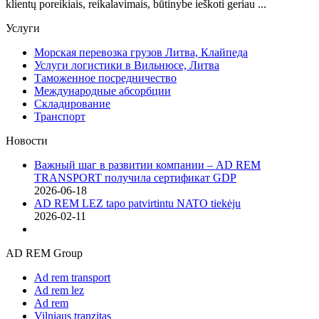
klientų poreikiais, reikalavimais, būtinybe ieškoti geriau ...
Услуги
Морская перевозка грузов Литва, Клайпеда
Услуги логистики в Вильнюсе, Литва
Таможенное посредничество
Международные абсорбции
Складирование
Транспорт
Новости
Важный шаг в развитии компании – AD REM
TRANSPORT получила сертификат GDP
2026-06-18
AD REM LEZ tapo patvirtintu NATO tiekėju
2026-02-11
AD REM Group
Ad rem transport
Ad rem lez
Ad rem
Vilniaus tranzitas