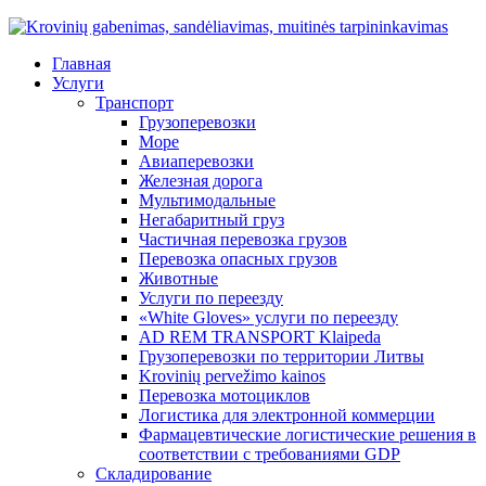
Главная
Услуги
Транспорт
Грузоперевозки
Море
Авиаперевозки
Железная дорога
Мультимодальные
Негабаритный груз
Частичная перевозка грузов
Перевозка опасных грузов
Животные
Услуги по переезду
«White Gloves» услуги по переезду
AD REM TRANSPORT Klaipeda
Грузоперевозки по территории Литвы
Krovinių pervežimo kainos
Перевозка мотоциклов
Логистика для электронной коммерции
Фармацевтические логистические решения в
соответствии с требованиями GDP
Складирование