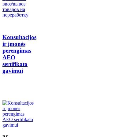
Konsultacijos
ir įmonės
perengimas
AEO
sertifikato
gavimui