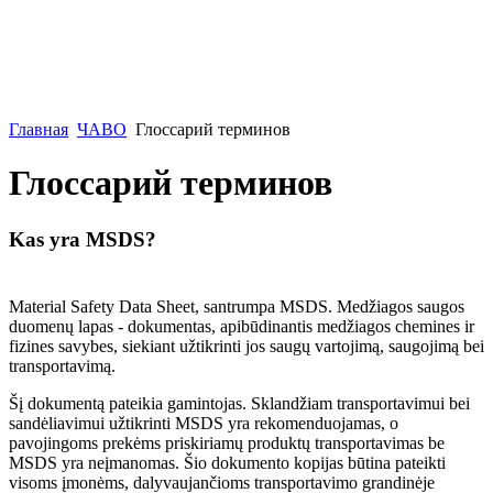
Главная
ЧАВО
Глоссарий терминов
Глоссарий терминов
Kas yra MSDS?
Material Safety Data Sheet, santrumpa MSDS. Medžiagos saugos
duomenų lapas - dokumentas, apibūdinantis medžiagos chemines ir
fizines savybes, siekiant užtikrinti jos saugų vartojimą, saugojimą bei
transportavimą.
Šį dokumentą pateikia gamintojas. Sklandžiam transportavimui bei
sandėliavimui užtikrinti MSDS yra rekomenduojamas, o
pavojingoms prekėms priskiriamų produktų transportavimas be
MSDS yra neįmanomas. Šio dokumento kopijas būtina pateikti
visoms įmonėms, dalyvaujančioms transportavimo grandinėje