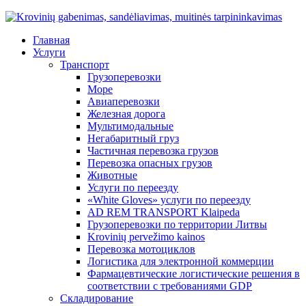
Главная
Услуги
Транспорт
Грузоперевозки
Море
Авиаперевозки
Железная дорога
Мультимодальные
Негабаритный груз
Частичная перевозка грузов
Перевозка опасных грузов
Животные
Услуги по переезду
«White Gloves» услуги по переезду
AD REM TRANSPORT Klaipeda
Грузоперевозки по территории Литвы
Krovinių pervežimo kainos
Перевозка мотоциклов
Логистика для электронной коммерции
Фармацевтические логистические решения в
соответствии с требованиями GDP
Складирование