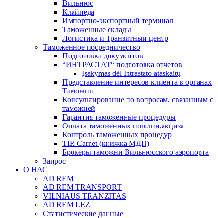
Вильнюс
Клайпеда
Импортно-экспортный терминал
Таможенные склады
Логистика и Транзитный центр
Таможенное посредничество
Подготовка документов
“ИНТРАСТАТ“ подготовка отчетов
Įsakymas dėl Intrastato ataskaitų
Представление интересов клиента в органах
Таможни
Консультирование по вопросам, связанным с
таможней
Гарантия таможенные процедуры
Оплата таможенных пошлин,акциза
Контроль таможенных процедур
TIR Carnet (книжка МДП)
Брокеры таможни Вильнюсского аэропорта
Запрос
О НАС
AD REM
AD REM TRANSPORT
VILNIAUS TRANZITAS
AD REM LEZ
Статистические данные