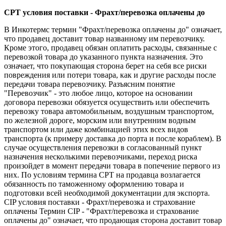
CPT условия поставки - Фрахт/перевозка оплачены до
В Инкотермс термин "Фрахт/перевозка оплачены до" означает,
что продавец доставит товар названному им перевозчику.
Кроме этого, продавец обязан оплатить расходы, связанные с
перевозкой товара до указанного пункта назначения. Это
означает, что покупающая сторона берет на себя все риски
повреждения или потери товара, как и другие расходы после
передачи товара перевозчику. Разъясним понятие
"Перевозчик" - это любое лицо, которое на основании
договора перевозки обязуется осуществить или обеспечить
перевозку товара автомобильным, воздушным транспортом,
по железной дороге, морским или внутренним водным
транспортом или даже комбинацией этих всех видов
транспорта (к примеру доставка до порта и после кораблем). В
случае осуществления перевозки в согласованный пункт
назначения несколькими перевозчиками, переход риска
произойдет в момент передачи товара в попечение первого из
них. По условиям термина СРТ на продавца возлагается
обязанность по таможенному оформлению товара и
подготовки всей необходимой документации для экспорта.
CIP условия поставки - Фрахт/перевозка и страхование
оплачены Термин CIP - "Фрахт/перевозка и страхование
оплачены до" означает, что продающая сторона доставит товар