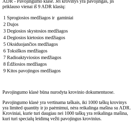
ADR - Pavojingumo klasė. Jei krovinys yra pavojingas, jis
priklauso vienai iš 9 ADR klasių:
1
Sprogiosios medžiagos ir gaminiai
2
Dujos
3
Degiosios skystosios medžiagos
4
Degiosios kietosios medžiagos
5
Oksiduojančios medžiagos
6
Toksiškos medžiagos
7
Radioaktyviosios medžiagos
8
Ėdžiosios medžiagos
9
Kitos pavojingos medžiagos
Pavojingumo klasė būna nurodyta krovinio dokumentuose.
Pavojingumo klasė yra vertinama taškais, iki 1000 taškų krovinys
yra limited quantity ir jo paėmimui, nėra reikalinga mašina su ADR.
Kroviniai, kurie turi daugiau nei 1000 taškų yra reikalinga mašina,
kuri turi specialų leidimą vežti pavojingus krovinius.