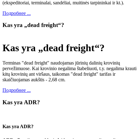
(ekspeditoriai, terminalai, sandėliai, muitinės tarpininkai ir kt.).
Подробнее ...
Kas yra „dead freight“?
Kas yra „dead freight“?
Terminas "dead freight" naudojamas jūrinių dalinių krovinių
pervežimuose. Kai krovinio negalima štabeliuoti, t.y. negalima krauti
kitų krovinių ant viršaus, taikomas "dead freight" tarifas ir
skaičiuojamas aukštis - 2,68 cm.
Подробнее ...
Kas yra ADR?
Kas yra ADR?