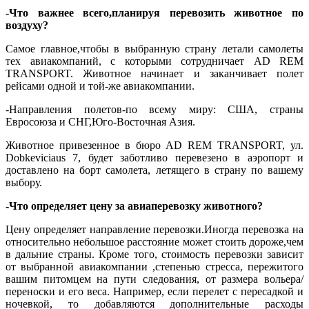
-Что важнее всего,планируя перевозить животное по
воздуху?
Самое главное,чтобы в выбранную страну летали самолеты
тех авиакомпаний, с которыми сотрудничает AD REM
TRANSPORT. Животное начинает и заканчивает полет
рейсами одной и той-же авиакомпании.
-Направления полетов-по всему миру: США, страны
Евросоюза и СНГ,Юго-Восточная Азия.
Животное привезенное в бюро AD REM TRANSPORT, ул.
Dobkeviciaus 7, будет заботливо перевезено в аэропорт и
доставлено на борт самолета, летящего в страну по вашему
выбору.
-Что определяет цену за авиаперевозку животного?
Цену определяет направление перевозки.Иногда перевозка на
относительно небольшое расстояние может стоить дороже,чем
в дальние страны. Кроме того, стоимость перевозки зависит
от выбранной авиакомпании ,степенью стресса, пережитого
вашим питомцем на пути следования, от размера вольера/
переноски и его веса. Например, если перелет с пересадкой и
ночевкой, то добавляются дополнительные расходы