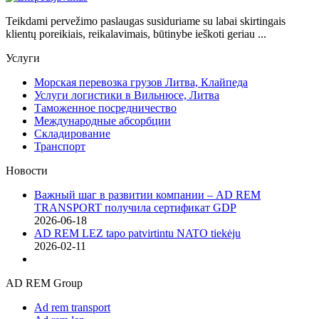
Teikdami pervežimo paslaugas susiduriame su labai skirtingais
klientų poreikiais, reikalavimais, būtinybe ieškoti geriau ...
Услуги
Морская перевозка грузов Литва, Клайпеда
Услуги логистики в Вильнюсе, Литва
Таможенное посредничество
Международные абсорбции
Складирование
Транспорт
Новости
Важный шаг в развитии компании – AD REM
TRANSPORT получила сертификат GDP
2026-06-18
AD REM LEZ tapo patvirtintu NATO tiekėju
2026-02-11
AD REM Group
Ad rem transport