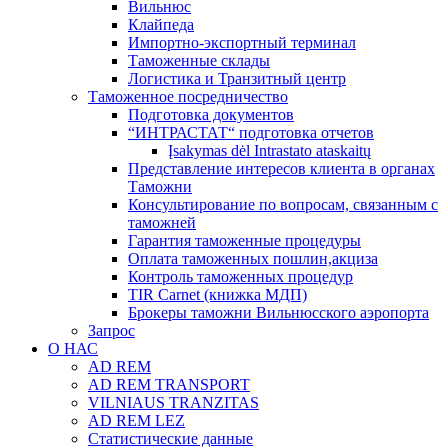
Вильнюс
Клайпеда
Импортно-экспортный терминал
Таможенные склады
Логистика и Транзитный центр
Таможенное посредничество
Подготовка документов
“ИНТРАСТАТ“ подготовка отчетов
Įsakymas dėl Intrastato ataskaitų
Представление интересов клиента в органах
Таможни
Консультирование по вопросам, связанным с
таможней
Гарантия таможенные процедуры
Оплата таможенных пошлин,акциза
Контроль таможенных процедур
TIR Carnet (книжка МДП)
Брокеры таможни Вильнюсского аэропорта
Запрос
О НАС
AD REM
AD REM TRANSPORT
VILNIAUS TRANZITAS
AD REM LEZ
Статистические данные