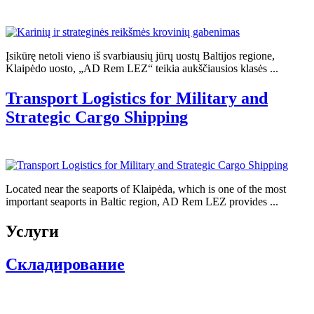
Įsikūrę netoli vieno iš svarbiausių jūrų uostų Baltijos regione,
Klaipėdo uosto, „AD Rem LEZ“ teikia aukščiausios klasės ...
Transport Logistics for Military and
Strategic Cargo Shipping
Located near the seaports of Klaipėda, which is one of the most
important seaports in Baltic region, AD Rem LEZ provides ...
Услуги
Складирование