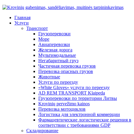
Главная
Услуги
Транспорт
Грузоперевозки
Море
Авиаперевозки
Железная дорога
Мультимодальные
Негабаритный груз
Частичная перевозка грузов
Перевозка опасных грузов
Животные
Услуги по переезду
«White Gloves» услуги по переезду
AD REM TRANSPORT Klaipeda
Грузоперевозки по территории Литвы
Krovinių pervežimo kainos
Перевозка мотоциклов
Логистика для электронной коммерции
Фармацевтические логистические решения в
соответствии с требованиями GDP
Складирование