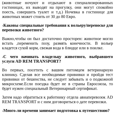
(животные ночуют и отдыхают в специализированных
гостиницах, их выводят на прогулку, они могут спокойно
поесть, совершить туалет и т.д.) Ночевка в гостинице для
животных может стоить от 30 до 80 Евро.
-Каковы специальные требования к вольеру/переноске для
перевозки животного?
Важно,чтобы он был достаточно просторен: животное могло
встать ,переменить позу, размять конечности. В вольер
кладется сухой корм, свежая вода в блюдце или в поилке.
-С чего начинать владельцу животного, выбравшего
услуги AD REM TRANSPORT
?
Во первых, посетить с вашим питомцем ветеринарную
клинику. Сделав все необходимые прививки и пройдя тест
прививки от бешенства, не следует забывать и о подкожной
микросхеме.Если поездка будет не в страны Евросоюза, то
будет нужен специальный Ветеринарный сертификат.
Затем надо обратиться к работнику отдела авиаперевозок AD
REM TRANSPORT и с ним договориться о дате перевозки.
-Много-ли времени занимает подготовка к путешествию?