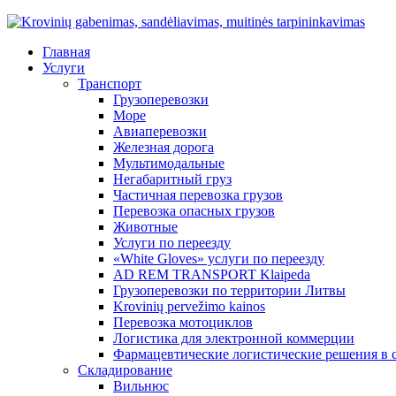
Главная
Услуги
Транспорт
Грузоперевозки
Море
Авиаперевозки
Железная дорога
Мультимодальные
Негабаритный груз
Частичная перевозка грузов
Перевозка опасных грузов
Животные
Услуги по переезду
«White Gloves» услуги по переезду
AD REM TRANSPORT Klaipeda
Грузоперевозки по территории Литвы
Krovinių pervežimo kainos
Перевозка мотоциклов
Логистика для электронной коммерции
Фармацевтические логистические решения в 
Складирование
Вильнюс