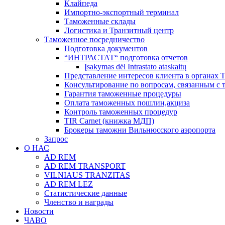
Клайпеда
Импортно-экспортный терминал
Таможенные склады
Логистика и Транзитный центр
Таможенное посредничество
Подготовка документов
“ИНТРАСТАТ“ подготовка отчетов
Įsakymas dėl Intrastato ataskaitų
Представление интересов клиента в органах
Консультирование по вопросам, связанным с
Гарантия таможенные процедуры
Оплата таможенных пошлин,акциза
Контроль таможенных процедур
TIR Carnet (книжка МДП)
Брокеры таможни Вильнюсского аэропорта
Запрос
О НАС
AD REM
AD REM TRANSPORT
VILNIAUS TRANZITAS
AD REM LEZ
Статистические данные
Членство и награды
Новости
ЧАВО