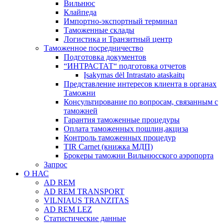
Вильнюс
Клайпеда
Импортно-экспортный терминал
Таможенные склады
Логистика и Транзитный центр
Таможенное посредничество
Подготовка документов
“ИНТРАСТАТ“ подготовка отчетов
Įsakymas dėl Intrastato ataskaitų
Представление интересов клиента в органах
Таможни
Консультирование по вопросам, связанным с
таможней
Гарантия таможенные процедуры
Оплата таможенных пошлин,акциза
Контроль таможенных процедур
TIR Carnet (книжка МДП)
Брокеры таможни Вильнюсского аэропорта
Запрос
О НАС
AD REM
AD REM TRANSPORT
VILNIAUS TRANZITAS
AD REM LEZ
Статистические данные