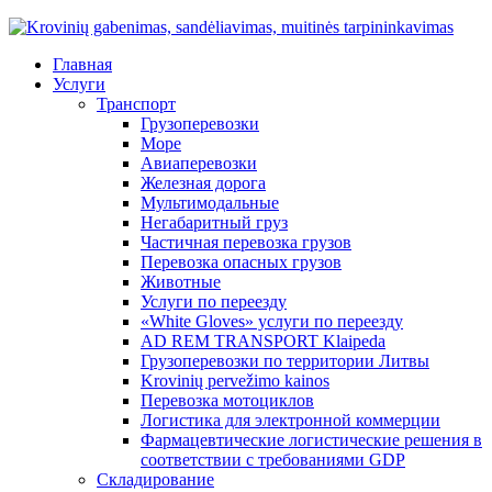
Главная
Услуги
Транспорт
Грузоперевозки
Море
Авиаперевозки
Железная дорога
Мультимодальные
Негабаритный груз
Частичная перевозка грузов
Перевозка опасных грузов
Животные
Услуги по переезду
«White Gloves» услуги по переезду
AD REM TRANSPORT Klaipeda
Грузоперевозки по территории Литвы
Krovinių pervežimo kainos
Перевозка мотоциклов
Логистика для электронной коммерции
Фармацевтические логистические решения в
соответствии с требованиями GDP
Складирование