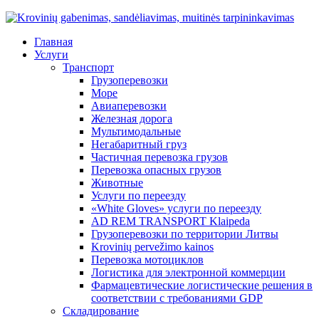
Главная
Услуги
Транспорт
Грузоперевозки
Море
Авиаперевозки
Железная дорога
Мультимодальные
Негабаритный груз
Частичная перевозка грузов
Перевозка опасных грузов
Животные
Услуги по переезду
«White Gloves» услуги по переезду
AD REM TRANSPORT Klaipeda
Грузоперевозки по территории Литвы
Krovinių pervežimo kainos
Перевозка мотоциклов
Логистика для электронной коммерции
Фармацевтические логистические решения в
соответствии с требованиями GDP
Складирование