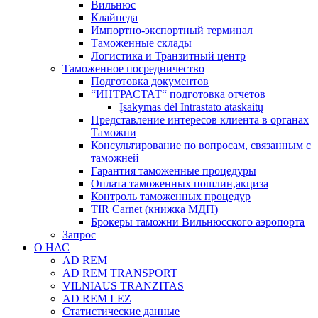
Вильнюс
Клайпеда
Импортно-экспортный терминал
Таможенные склады
Логистика и Транзитный центр
Таможенное посредничество
Подготовка документов
“ИНТРАСТАТ“ подготовка отчетов
Įsakymas dėl Intrastato ataskaitų
Представление интересов клиента в органах
Таможни
Консультирование по вопросам, связанным с
таможней
Гарантия таможенные процедуры
Оплата таможенных пошлин,акциза
Контроль таможенных процедур
TIR Carnet (книжка МДП)
Брокеры таможни Вильнюсского аэропорта
Запрос
О НАС
AD REM
AD REM TRANSPORT
VILNIAUS TRANZITAS
AD REM LEZ
Статистические данные