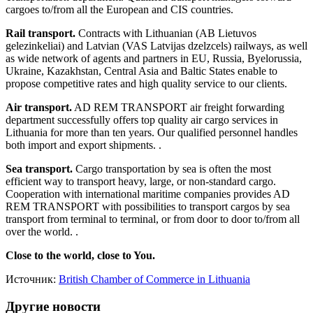
cargoes to/from all the European and CIS countries.
Rail transport.
Contracts with Lithuanian (AB Lietuvos
gelezinkeliai) and Latvian (VAS Latvijas dzelzcels) railways, as well
as wide network of agents and partners in EU, Russia, Byelorussia,
Ukraine, Kazakhstan, Central Asia and Baltic States enable to
propose competitive rates and high quality service to our clients.
Air transport.
AD REM TRANSPORT air freight forwarding
department successfully offers top quality air cargo services in
Lithuania for more than ten years. Our qualified personnel handles
both import and export shipments. .
Sea transport.
Cargo transportation by sea is often the most
efficient way to transport heavy, large, or non-standard cargo.
Cooperation with international maritime companies provides AD
REM TRANSPORT with possibilities to transport cargos by sea
transport from terminal to terminal, or from door to door to/from all
over the world. .
Close to the world, close to You.
Источник:
British Chamber of Commerce in Lithuania
Другие новости