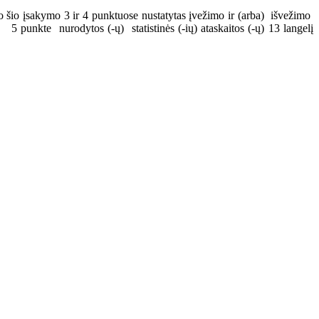
io įsakymo 3 ir 4 punktuose nustatytas įvežimo ir (arba) išvežimo
unkte nurodytos (-ų) statistinės (-ių) ataskaitos (-ų) 13 langelį