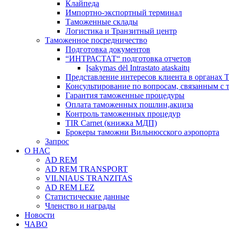
Клайпеда
Импортно-экспортный терминал
Таможенные склады
Логистика и Транзитный центр
Таможенное посредничество
Подготовка документов
“ИНТРАСТАТ“ подготовка отчетов
Įsakymas dėl Intrastato ataskaitų
Представление интересов клиента в органах
Консультирование по вопросам, связанным с
Гарантия таможенные процедуры
Оплата таможенных пошлин,акциза
Контроль таможенных процедур
TIR Carnet (книжка МДП)
Брокеры таможни Вильнюсского аэропорта
Запрос
О НАС
AD REM
AD REM TRANSPORT
VILNIAUS TRANZITAS
AD REM LEZ
Статистические данные
Членство и награды
Новости
ЧАВО