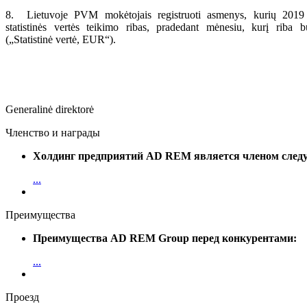
8. Lietuvoje PVM mokėtojais registruoti asmenys, kurių 2019 m. į
statistinės vertės teikimo ribas, pradedant mėnesiu, kurį riba b
(„Statistinė vertė, EUR“).
Generalinė direktorė Vili
Членство и награды
Холдинг предприятий AD REM является членом след
...
Преимущества
Преимущества AD REM Group перед конкурентами:
...
Проезд