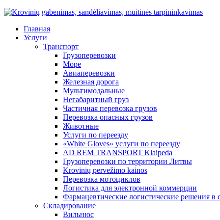
Главная
Услуги
Транспорт
Грузоперевозки
Море
Авиаперевозки
Железная дорога
Мультимодальные
Негабаритный груз
Частичная перевозка грузов
Перевозка опасных грузов
Животные
Услуги по переезду
«White Gloves» услуги по переезду
AD REM TRANSPORT Klaipeda
Грузоперевозки по территории Литвы
Krovinių pervežimo kainos
Перевозка мотоциклов
Логистика для электронной коммерции
Фармацевтические логистические решения в 
Складирование
Вильнюс