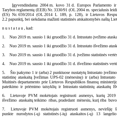
Įgyvendindama 2004 m. kovo 31 d. Europos Parlamento ir Tar
Tarybos reglamentą (EEB) Nr. 3330/91 (OL 2004 m. specialusis leidi
(ES) Nr. 659/2014 (OL 2014 L 189, p. 128), ir Lietuvos Respublik
2.2 papunktį, bei siekdama mažinti statistinės atskaitomybės naštą Li
n u s t a t a u , kad:
1. Nuo 2019 m. sausio 1 iki gruodžio 31 d. Intrastato įvežimo ataskait
2. Nuo 2019 m. sausio 1 iki gruodžio 31 d. Intrastato išvežimo ataskai
3. Nuo 2019 m. sausio 1 iki gruodžio 31 d. įvežimo statistinės ver
4. Nuo 2019 m. sausio 1 iki gruodžio 31 d. išvežimo statistinės vertės
5. Šio įsakymo 1 ir (arba) 2 punktuose nustatytų Intrastato įvežimo 
statistinę ataskaitą Įvežimas UPS-02 (mėnesinę) ir (arba) Intrastato
Muitinės departamento prie Lietuvos Respublikos finansų ministe
pateikimo ir priėmimo taisyklių ir Intrastato statistinių ataskait
6. Lietuvoje PVM mokėtojais registruoti asmenys, kurių 2019 m. įv
išvežimo ataskaitų teikimo ribas, pradedant mėnesiu, kurį riba buvo 
7. Lietuvoje PVM mokėtojais registruoti asmenys, neviršiję šio į
punkte nurodytos (-ų) statistinės (-ių) ataskaitos (-ų) 13 langelio