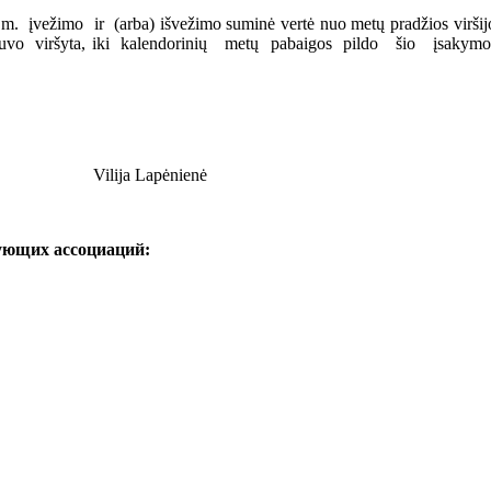
vežimo ir (arba) išvežimo suminė vertė nuo metų pradžios viršijo š
uvo viršyta, iki kalendorinių metų pabaigos pildo šio įsakymo 5 p
ja Lapėnienė
ующих ассоциаций: