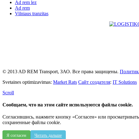
Ad rem lez
Ad rem
Vilniaus tranzitas
© 2013 AD REM Transport, ЗАО. Все права защищены.
Политик
Svetaines optimizavimas:
Market Rats
Сайт создателя
:
IT Solutions
Scroll
Сообщаем, что на этом сайте используются файлы cookie.
Согласившись, нажмите кнопку «Согласен» или просматривать д
сохраненные файлы cookie.
Я согласен
Читать дальше