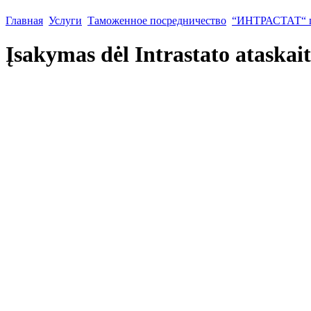
Главная
Услуги
Таможенное посредничество
“ИНТРАСТАТ“ п
Įsakymas dėl Intrastato ataskai