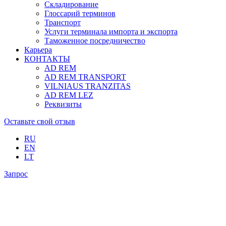
Складирование
Глоссарий терминов
Транспорт
Услуги терминала импорта и экспорта
Таможенное посредничество
Карьера
КОНТАКТЫ
AD REM
AD REM TRANSPORT
VILNIAUS TRANZITAS
AD REM LEZ
Реквизиты
Оставьте свой отзыв
RU
EN
LT
Запрос