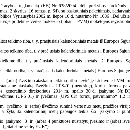
ybos reglamentą (EB) Nr. 638/2004 dėl prekybos prekėmis tarp 
mas, 2 skyrius, 16 tomas, p. 64), su paskutiniais pakeitimais, padary
os Vyriausybės 2002 m. liepos 10 d. nutarimo Nr. 1086 „Dėl užsieni
etuvoje pridėtinės vertės mokesčio (toliau – PVM) mokėtojais registruo
os teikimo riba, t. y. praėjusiais kalendoriniais metais iš Europos Sąju
tos teikimo riba, t. y.praėjusiais kalendoriniais metais į Europos Sąjun
tės teikimo riba, t. y. praėjusiais kalendoriniais metais iš Europo
 teikimo riba, t. y. praėjusiais kalendoriniais metais į Europos Sąjungo
ir (arba) išvežimo ataskaitų teikimo ribų neviršiję Lietuvoje PVM mokėt
 statistinę ataskaitą Išvežimas UPS-01 (mėnesinę), kurių formos patvi
rijos generalinio direktoriaus 2014 m. spalio 30 d. įsakymo Nr. DĮ
ų Išvežimas (UPS-01) ir Įvežimas (UPS-02) formų patvirtinimo“ 1.2 ir
ežimo ir (arba) išvežimo suminė vertė nuo metų pradžios viršijo ši
viršyta, iki kalendorinių metų pabaigos teikia šio įsakymo 5 punkte n
sakymo 3 ir (arba) 4 punktuose nustatytų įvežimo ir (arba) išvežim
 („Statistinė vertė, EUR“).