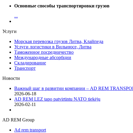
Основные способы транспортировки грузов
...
Услуги
Морская перевозка грузов Литва, Клайпеда
Услуги логистики в Вильнюсе, Литва
Таможенное посредничество
Международные абсорбции
Складирование
Транспорт
Новости
Важный шаг в развитии компании – AD REM TRANSPOR
2026-06-18
AD REM LEZ tapo patvirtintu NATO tiekėju
2026-02-11
AD REM Group
Ad rem transport