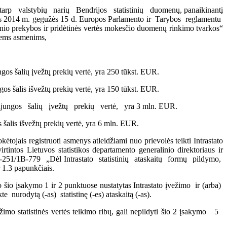
valstybių narių Bendrijos statistinių duomenų, panaikinantį
tais 2014 m. gegužės 15 d. Europos Parlamento ir Tarybos reglamentu
o prekybos ir pridėtinės vertės mokesčio duomenų rinkimo tvarkos“
tiems asmenims,
ngos šalių įvežtų prekių vertė, yra 250 tūkst. EUR.
gos šalis išvežtų prekių vertė, yra 150 tūkst. EUR.
s Sąjungos šalių įvežtų prekių vertė, yra 3 mln. EUR.
s šalis išvežtų prekių vertė, yra 6 mln. EUR.
ojais registruoti asmenys atleidžiami nuo prievolės teikti Intrastato
rtintos Lietuvos statistikos departamento generalinio direktoriaus ir
-251/1B-779 „Dėl Intrastato statistinių ataskaitų formų pildymo,
 1.3 papunkčiais.
o įsakymo 1 ir 2 punktuose nustatytas Intrastato įvežimo ir (arba)
urodytą (-as) statistinę (-es) ataskaitą (-as).
o statistinės vertės teikimo ribų, gali nepildyti šio 2 įsakymo 5