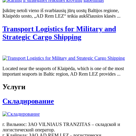
Įsikūrę netoli vieno iš svarbiausių jūrų uostų Baltijos regione,
Klaipėdo uosto, „AD Rem LEZ“ teikia aukščiausios klasės ...
Transport Logistics for Military and
Strategic Cargo Shipping
Located near the seaports of Klaipėda, which is one of the most
important seaports in Baltic region, AD Rem LEZ provides ...
Услуги
Складирование
г. Вильнюс: ЗАО VILNIAUS TRANZITAS – складской и
логистический оператор.
г. Клайпеда: ЗАО AD REM LEZ - логистически ...