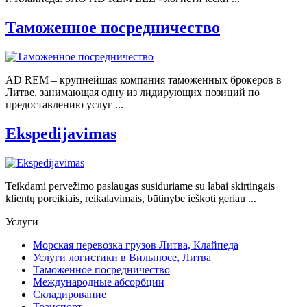
Таможенное посредничество
AD REM – крупнейшая компания таможенных брокеров в
Литве, занимающая одну из лидирующих позиций по
предоставлению услуг ...
Ekspedijavimas
Teikdami pervežimo paslaugas susiduriame su labai skirtingais
klientų poreikiais, reikalavimais, būtinybe ieškoti geriau ...
Услуги
Морская перевозка грузов Литва, Клайпеда
Услуги логистики в Вильнюсе, Литва
Таможенное посредничество
Международные абсорбции
Складирование
Транспорт