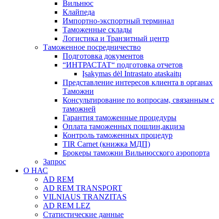
Вильнюс
Клайпеда
Импортно-экспортный терминал
Таможенные склады
Логистика и Транзитный центр
Таможенное посредничество
Подготовка документов
“ИНТРАСТАТ“ подготовка отчетов
Įsakymas dėl Intrastato ataskaitų
Представление интересов клиента в органах
Таможни
Консультирование по вопросам, связанным с
таможней
Гарантия таможенные процедуры
Оплата таможенных пошлин,акциза
Контроль таможенных процедур
TIR Carnet (книжка МДП)
Брокеры таможни Вильнюсского аэропорта
Запрос
О НАС
AD REM
AD REM TRANSPORT
VILNIAUS TRANZITAS
AD REM LEZ
Статистические данные