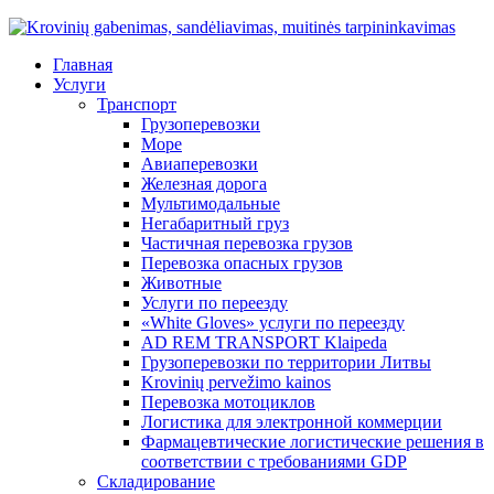
Главная
Услуги
Транспорт
Грузоперевозки
Море
Авиаперевозки
Железная дорога
Мультимодальные
Негабаритный груз
Частичная перевозка грузов
Перевозка опасных грузов
Животные
Услуги по переезду
«White Gloves» услуги по переезду
AD REM TRANSPORT Klaipeda
Грузоперевозки по территории Литвы
Krovinių pervežimo kainos
Перевозка мотоциклов
Логистика для электронной коммерции
Фармацевтические логистические решения в
соответствии с требованиями GDP
Складирование