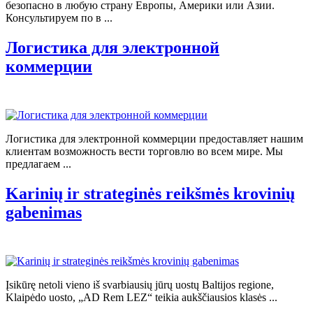
безопасно в любую страну Европы, Америки или Азии.
Консультируем по в ...
Логистика для электронной
коммерции
Логистика для электронной коммерции предоставляет нашим
клиентам возможность вести торговлю во всем мире. Мы
предлагаем ...
Karinių ir strateginės reikšmės krovinių
gabenimas
Įsikūrę netoli vieno iš svarbiausių jūrų uostų Baltijos regione,
Klaipėdo uosto, „AD Rem LEZ“ teikia aukščiausios klasės ...