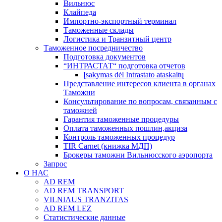
Вильнюс
Клайпеда
Импортно-экспортный терминал
Таможенные склады
Логистика и Транзитный центр
Таможенное посредничество
Подготовка документов
“ИНТРАСТАТ“ подготовка отчетов
Įsakymas dėl Intrastato ataskaitų
Представление интересов клиента в органах
Таможни
Консультирование по вопросам, связанным с
таможней
Гарантия таможенные процедуры
Оплата таможенных пошлин,акциза
Контроль таможенных процедур
TIR Carnet (книжка МДП)
Брокеры таможни Вильнюсского аэропорта
Запрос
О НАС
AD REM
AD REM TRANSPORT
VILNIAUS TRANZITAS
AD REM LEZ
Статистические данные