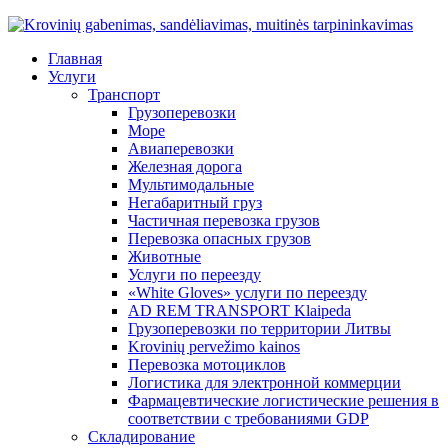
Главная
Услуги
Транспорт
Грузоперевозки
Море
Авиаперевозки
Железная дорога
Мультимодальные
Негабаритный груз
Частичная перевозка грузов
Перевозка опасных грузов
Животные
Услуги по переезду
«White Gloves» услуги по переезду
AD REM TRANSPORT Klaipeda
Грузоперевозки по территории Литвы
Krovinių pervežimo kainos
Перевозка мотоциклов
Логистика для электронной коммерции
Фармацевтические логистические решения в
соответствии с требованиями GDP
Складирование