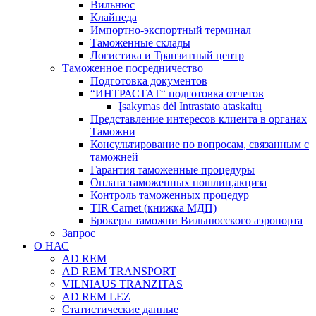
Вильнюс
Клайпеда
Импортно-экспортный терминал
Таможенные склады
Логистика и Транзитный центр
Таможенное посредничество
Подготовка документов
“ИНТРАСТАТ“ подготовка отчетов
Įsakymas dėl Intrastato ataskaitų
Представление интересов клиента в органах
Таможни
Консультирование по вопросам, связанным с
таможней
Гарантия таможенные процедуры
Оплата таможенных пошлин,акциза
Контроль таможенных процедур
TIR Carnet (книжка МДП)
Брокеры таможни Вильнюсского аэропорта
Запрос
О НАС
AD REM
AD REM TRANSPORT
VILNIAUS TRANZITAS
AD REM LEZ
Статистические данные