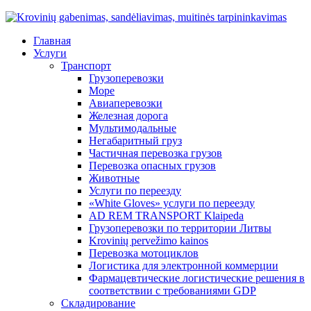
Главная
Услуги
Транспорт
Грузоперевозки
Море
Авиаперевозки
Железная дорога
Мультимодальные
Негабаритный груз
Частичная перевозка грузов
Перевозка опасных грузов
Животные
Услуги по переезду
«White Gloves» услуги по переезду
AD REM TRANSPORT Klaipeda
Грузоперевозки по территории Литвы
Krovinių pervežimo kainos
Перевозка мотоциклов
Логистика для электронной коммерции
Фармацевтические логистические решения в
соответствии с требованиями GDP
Складирование