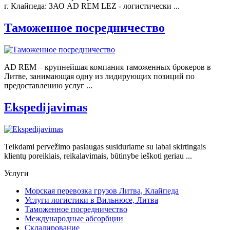
г. Клайпеда: ЗАО AD REM LEZ - логистически ...
Таможенное посредничество
AD REM – крупнейшая компания таможенных брокеров в
Литве, занимающая одну из лидирующих позиций по
предоставлению услуг ...
Ekspedijavimas
Teikdami pervežimo paslaugas susiduriame su labai skirtingais
klientų poreikiais, reikalavimais, būtinybe ieškoti geriau ...
Услуги
Морская перевозка грузов Литва, Клайпеда
Услуги логистики в Вильнюсе, Литва
Таможенное посредничество
Международные абсорбции
Складирование