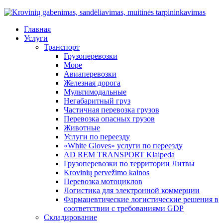
Главная
Услуги
Транспорт
Грузоперевозки
Море
Авиаперевозки
Железная дорога
Мультимодальные
Негабаритный груз
Частичная перевозка грузов
Перевозка опасных грузов
Животные
Услуги по переезду
«White Gloves» услуги по переезду
AD REM TRANSPORT Klaipeda
Грузоперевозки по территории Литвы
Krovinių pervežimo kainos
Перевозка мотоциклов
Логистика для электронной коммерции
Фармацевтические логистические решения в
соответствии с требованиями GDP
Складирование