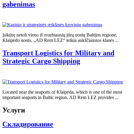
gabenimas
Įsikūrę netoli vieno iš svarbiausių jūrų uostų Baltijos regione,
Klaipėdo uosto, „AD Rem LEZ“ teikia aukščiausios klasės ...
Transport Logistics for Military and
Strategic Cargo Shipping
Located near the seaports of Klaipėda, which is one of the most
important seaports in Baltic region, AD Rem LEZ provides ...
Услуги
Складирование