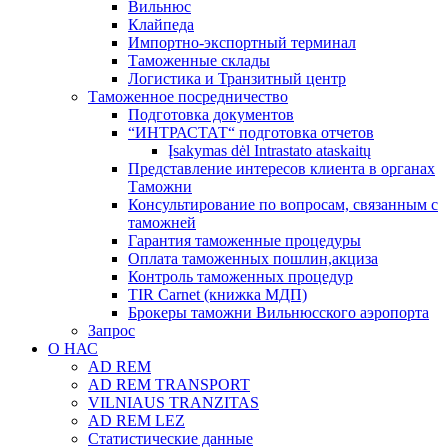
Вильнюс
Клайпеда
Импортно-экспортный терминал
Таможенные склады
Логистика и Транзитный центр
Таможенное посредничество
Подготовка документов
“ИНТРАСТАТ“ подготовка отчетов
Įsakymas dėl Intrastato ataskaitų
Представление интересов клиента в органах
Таможни
Консультирование по вопросам, связанным с
таможней
Гарантия таможенные процедуры
Оплата таможенных пошлин,акциза
Контроль таможенных процедур
TIR Carnet (книжка МДП)
Брокеры таможни Вильнюсского аэропорта
Запрос
О НАС
AD REM
AD REM TRANSPORT
VILNIAUS TRANZITAS
AD REM LEZ
Статистические данные