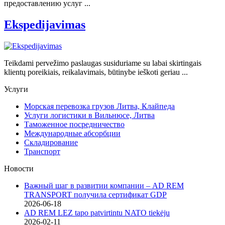
предоставлению услуг ...
Ekspedijavimas
Teikdami pervežimo paslaugas susiduriame su labai skirtingais
klientų poreikiais, reikalavimais, būtinybe ieškoti geriau ...
Услуги
Морская перевозка грузов Литва, Клайпеда
Услуги логистики в Вильнюсе, Литва
Таможенное посредничество
Международные абсорбции
Складирование
Транспорт
Новости
Важный шаг в развитии компании – AD REM
TRANSPORT получила сертификат GDP
2026-06-18
AD REM LEZ tapo patvirtintu NATO tiekėju
2026-02-11