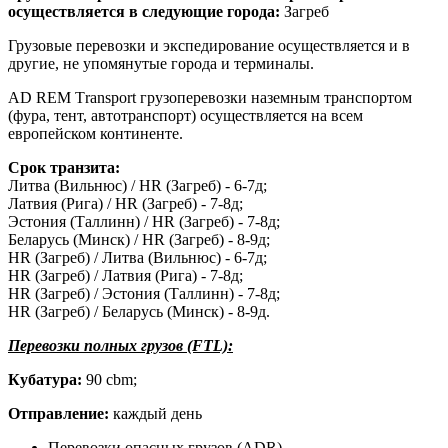
осуществляется в следующие города:
Загреб
Грузовые перевозки и экспедирование осуществляется и в
другие, не упомянутые города и терминалы.
AD REM Тransport грузоперевозки наземным транспортом
(фура, тент, автотранспорт) осуществляется на всем
европейском континенте.
Срок транзита:
Литва (Вильнюс) / HR (Загреб) - 6-7д;
Латвия (Рига) / HR (Загреб) - 7-8д;
Эстония (Таллинн) / HR (Загреб) - 7-8д;
Беларусь (Минск) / HR (Загреб) - 8-9д;
HR (Загреб) / Литва (Вильнюс) - 6-7д;
HR (Загреб) / Латвия (Рига) - 7-8д;
HR (Загреб) / Эстония (Таллинн) - 7-8д;
HR (Загреб) / Беларусь (Минск) - 8-9д.
Перевозки полных грузов (FTL):
Кубатура:
90 cbm;
Отправление:
каждый день
Перевозки опасных грузов (ADR).