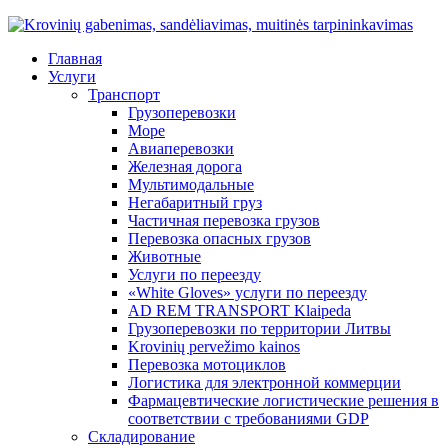
Главная
Услуги
Транспорт
Грузоперевозки
Море
Авиаперевозки
Железная дорога
Мультимодальные
Негабаритный груз
Частичная перевозка грузов
Перевозка опасных грузов
Животные
Услуги по переезду
«White Gloves» услуги по переезду
AD REM TRANSPORT Klaipeda
Грузоперевозки по территории Литвы
Krovinių pervežimo kainos
Перевозка мотоциклов
Логистика для электронной коммерции
Фармацевтические логистические решения в
соответствии с требованиями GDP
Складирование