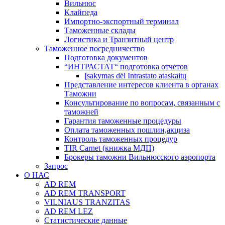
Вильнюс
Клайпеда
Импортно-экспортный терминал
Таможенные склады
Логистика и Транзитный центр
Таможенное посредничество
Подготовка документов
“ИНТРАСТАТ“ подготовка отчетов
Įsakymas dėl Intrastato ataskaitų
Представление интересов клиента в органах
Таможни
Консультирование по вопросам, связанным с
таможней
Гарантия таможенные процедуры
Оплата таможенных пошлин,акциза
Контроль таможенных процедур
TIR Carnet (книжка МДП)
Брокеры таможни Вильнюсского аэропорта
Запрос
О НАС
AD REM
AD REM TRANSPORT
VILNIAUS TRANZITAS
AD REM LEZ
Статистические данные