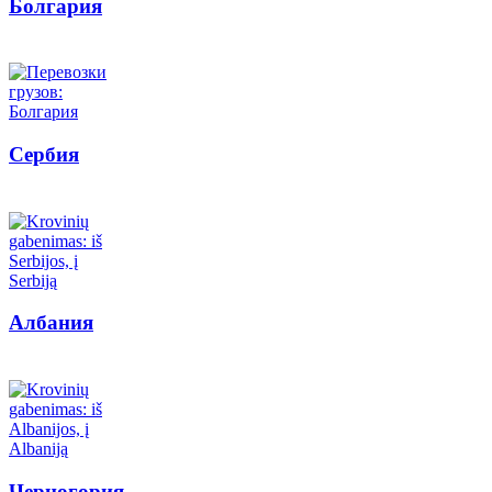
Болгария
Сербия
Албания
Черногория