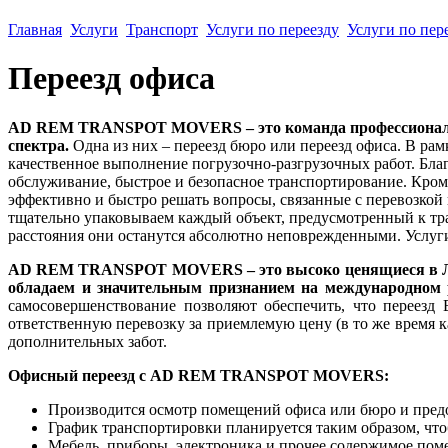
Главная
Услуги
Транспорт
Услуги по переезду
Услуги по пер
Переезд офиса
AD REM TRANSPOT MOVERS – это команда профессионалов, 
спектра.
Одна из них – переезд бюро или переезд офиса. В рам
качественное выполнение погрузочно-разгрузочных работ. 
обслуживание, быстрое и безопасное транспортирование. Кром
эффективно и быстро решать вопросы, связанные с перевозкой
тщательно упаковываем каждый объект, предусмотренный к тра
расстояния они останутся абсолютно неповрежденными. Услуг
AD REM TRANSPOT MOVERS – это высоко ценящиеся в Литв
обладаем и значительным признанием на международном 
самосовершенствование позволяют обеспечить, что переезд
ответственную перевозку за приемлемую цену (в то же время к
дополнительных забот.
Офисный переезд с AD REM TRANSPOT MOVERS:
Производится осмотр помещений офиса или бюро и предос
График транспортировки планируется таким образом, чтоб
Мебель, приборы, электроника и прочее содержимое пом