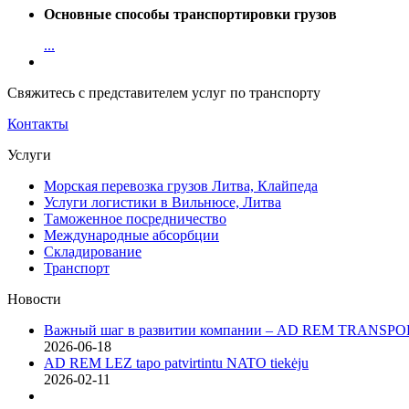
Основные способы транспортировки грузов
...
Свяжитесь с представителем услуг по транспорту
Контакты
Услуги
Морская перевозка грузов Литва, Клайпеда
Услуги логистики в Вильнюсе, Литва
Таможенное посредничество
Международные абсорбции
Складирование
Транспорт
Новости
Важный шаг в развитии компании – AD REM TRANSPOR
2026-06-18
AD REM LEZ tapo patvirtintu NATO tiekėju
2026-02-11