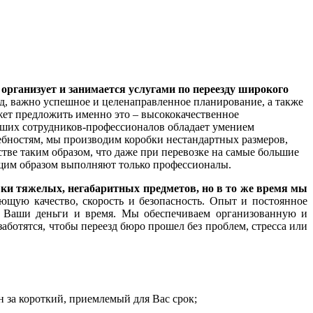
ганизует и занимается услугами по переезду широкого
зд, важно успешное и целенаправленное планирование, а также
т предложить именно это – высококачественное
наших сотрудников-профессионалов обладает умением
ебностям, мы производим коробки нестандартных размеров,
ве таким образом, что даже при перевозке на самые большие
ащим образом выполняют только профессионалы.
 тяжелых, негабаритных предметов, но в то же время мы
щую качество, скорость и безопасность. Опыт и постоянное
ит Ваши деньги и время. Мы обеспечиваем организованную и
аботятся, чтобы переезд бюро прошел без проблем, стресса или
н за короткий, приемлемый для Вас срок;