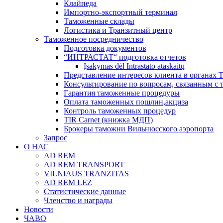
Клайпеда
Импортно-экспортный терминал
Таможенные склады
Логистика и Транзитный центр
Таможенное посредничество
Подготовка документов
“ИНТРАСТАТ“ подготовка отчетов
Įsakymas dėl Intrastato ataskaitų
Представление интересов клиента в органах
Консультирование по вопросам, связанным с
Гарантия таможенные процедуры
Оплата таможенных пошлин,акциза
Контроль таможенных процедур
TIR Carnet (книжка МДП)
Брокеры таможни Вильнюсского аэропорта
Запрос
О НАС
AD REM
AD REM TRANSPORT
VILNIAUS TRANZITAS
AD REM LEZ
Статистические данные
Членство и награды
Новости
ЧАВО