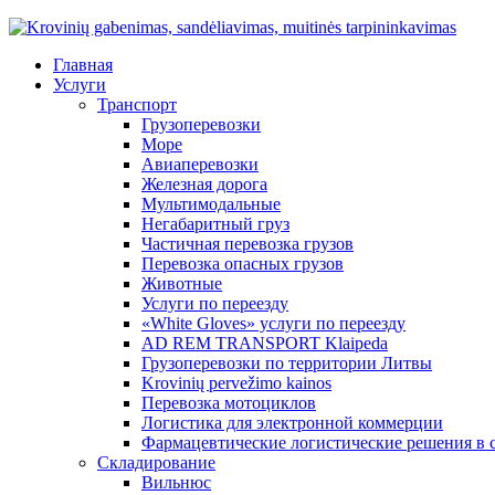
Главная
Услуги
Транспорт
Грузоперевозки
Море
Авиаперевозки
Железная дорога
Мультимодальные
Негабаритный груз
Частичная перевозка грузов
Перевозка опасных грузов
Животные
Услуги по переезду
«White Gloves» услуги по переезду
AD REM TRANSPORT Klaipeda
Грузоперевозки по территории Литвы
Krovinių pervežimo kainos
Перевозка мотоциклов
Логистика для электронной коммерции
Фармацевтические логистические решения в 
Складирование
Вильнюс