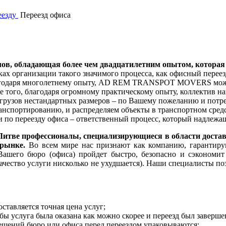
еезду
Переезд офиса
обладающая более чем двадцатилетним опытом, которая ор
ках организации такого значимого процесса, как офисный перее
Благодаря многолетнему опыту, AD REM TRANSPOT MOVERS може
е того, благодаря огромному практическому опыту, коллектив 
 грузов нестандартных размеров – по Вашему пожеланию и потр
нспортированию, и распределяем объекты в транспортном средст
и по переезду офиса – ответственный процесс, который надлеж
е профессионалы, специализирующиеся в области доставки
рынке.
Во всем мире нас признают как компанию, гарантирую
 Вашего бюро (офиса) пройдет быстро, безопасно и сэконом
ачество услуги нисколько не ухудшается). Наши специалисты поз
тавляется точная цена услуг;
ы услуга была оказана как можно скорее и переезд был заверше
ещений бюро или офиса перед переездом упаковываются;